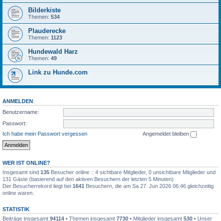
Bilderkiste
Themen:
534
Plauderecke
Themen:
1123
Hundewald Harz
Themen:
49
Link zu Hunde.com
ANMELDEN
Benutzername:
Passwort:
Ich habe mein Passwort vergessen
Angemeldet bleiben
WER IST ONLINE?
Insgesamt sind
135
Besucher online :: 4 sichtbare Mitglieder, 0 unsichtbare Mitglieder und
131 Gäste (basierend auf den aktiven Besuchern der letzten 5 Minuten)
Der Besucherrekord liegt bei
1641
Besuchern, die am Sa 27. Jun 2026 06:46 gleichzeitig
online waren.
STATISTIK
Beiträge insgesamt
94114
• Themen insgesamt
7730
• Mitglieder insgesamt
530
• Unser