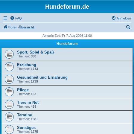
Hundeforum.de
FAQ
Anmelden
S
Foren-Übersicht
u
Aktuelle Zeit: Fr 7. Aug 2026 11:00
c
Hundeforum
h
Sport, Spiel & Spaß
e
Themen:
330
Erziehung
Themen:
1713
Gesundheit und Ernährung
Themen:
1739
Pflege
Themen:
153
Tiere in Not
Themen:
438
Termine
Themen:
158
Sonstiges
Themen:
1275