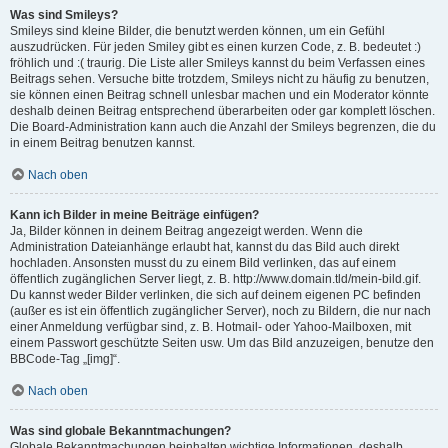
Was sind Smileys?
Smileys sind kleine Bilder, die benutzt werden können, um ein Gefühl
auszudrücken. Für jeden Smiley gibt es einen kurzen Code, z. B. bedeutet :)
fröhlich und :( traurig. Die Liste aller Smileys kannst du beim Verfassen eines
Beitrags sehen. Versuche bitte trotzdem, Smileys nicht zu häufig zu benutzen,
sie können einen Beitrag schnell unlesbar machen und ein Moderator könnte
deshalb deinen Beitrag entsprechend überarbeiten oder gar komplett löschen.
Die Board-Administration kann auch die Anzahl der Smileys begrenzen, die du
in einem Beitrag benutzen kannst.
Nach oben
Kann ich Bilder in meine Beiträge einfügen?
Ja, Bilder können in deinem Beitrag angezeigt werden. Wenn die
Administration Dateianhänge erlaubt hat, kannst du das Bild auch direkt
hochladen. Ansonsten musst du zu einem Bild verlinken, das auf einem
öffentlich zugänglichen Server liegt, z. B. http://www.domain.tld/mein-bild.gif.
Du kannst weder Bilder verlinken, die sich auf deinem eigenen PC befinden
(außer es ist ein öffentlich zugänglicher Server), noch zu Bildern, die nur nach
einer Anmeldung verfügbar sind, z. B. Hotmail- oder Yahoo-Mailboxen, mit
einem Passwort geschützte Seiten usw. Um das Bild anzuzeigen, benutze den
BBCode-Tag „[img]“.
Nach oben
Was sind globale Bekanntmachungen?
Globale Bekanntmachungen beinhalten wichtige Informationen, deshalb