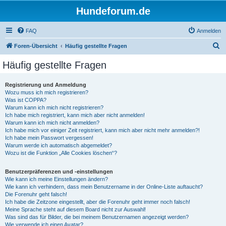
Hundeforum.de
FAQ
Anmelden
S
Foren-Übersicht
Häufig gestellte Fragen
u
Häufig gestellte Fragen
c
h
Registrierung und Anmeldung
Wozu muss ich mich registrieren?
e
Was ist COPPA?
Warum kann ich mich nicht registrieren?
Ich habe mich registriert, kann mich aber nicht anmelden!
Warum kann ich mich nicht anmelden?
Ich habe mich vor einiger Zeit registriert, kann mich aber nicht mehr anmelden?!
Ich habe mein Passwort vergessen!
Warum werde ich automatisch abgemeldet?
Wozu ist die Funktion „Alle Cookies löschen“?
Benutzerpräferenzen und -einstellungen
Wie kann ich meine Einstellungen ändern?
Wie kann ich verhindern, dass mein Benutzername in der Online-Liste auftaucht?
Die Forenuhr geht falsch!
Ich habe die Zeitzone eingestellt, aber die Forenuhr geht immer noch falsch!
Meine Sprache steht auf diesem Board nicht zur Auswahl!
Was sind das für Bilder, die bei meinem Benutzernamen angezeigt werden?
Wie verwende ich einen Avatar?