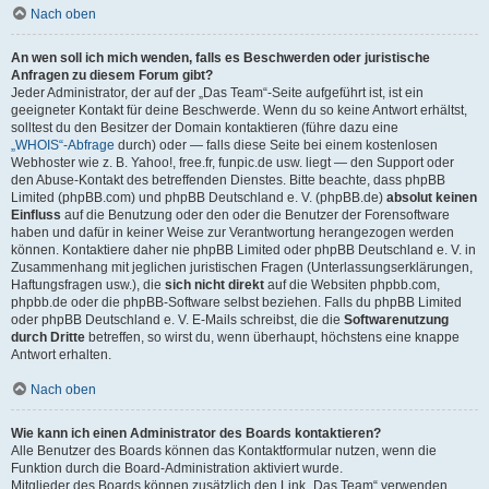
Nach oben
An wen soll ich mich wenden, falls es Beschwerden oder juristische
Anfragen zu diesem Forum gibt?
Jeder Administrator, der auf der „Das Team“-Seite aufgeführt ist, ist ein
geeigneter Kontakt für deine Beschwerde. Wenn du so keine Antwort erhältst,
solltest du den Besitzer der Domain kontaktieren (führe dazu eine
„WHOIS“-Abfrage
durch) oder — falls diese Seite bei einem kostenlosen
Webhoster wie z. B. Yahoo!, free.fr, funpic.de usw. liegt — den Support oder
den Abuse-Kontakt des betreffenden Dienstes. Bitte beachte, dass phpBB
Limited (phpBB.com) und phpBB Deutschland e. V. (phpBB.de)
absolut keinen
Einfluss
auf die Benutzung oder den oder die Benutzer der Forensoftware
haben und dafür in keiner Weise zur Verantwortung herangezogen werden
können. Kontaktiere daher nie phpBB Limited oder phpBB Deutschland e. V. in
Zusammenhang mit jeglichen juristischen Fragen (Unterlassungserklärungen,
Haftungsfragen usw.), die
sich nicht direkt
auf die Websiten phpbb.com,
phpbb.de oder die phpBB-Software selbst beziehen. Falls du phpBB Limited
oder phpBB Deutschland e. V. E-Mails schreibst, die die
Softwarenutzung
durch Dritte
betreffen, so wirst du, wenn überhaupt, höchstens eine knappe
Antwort erhalten.
Nach oben
Wie kann ich einen Administrator des Boards kontaktieren?
Alle Benutzer des Boards können das Kontaktformular nutzen, wenn die
Funktion durch die Board-Administration aktiviert wurde.
Mitglieder des Boards können zusätzlich den Link „Das Team“ verwenden.