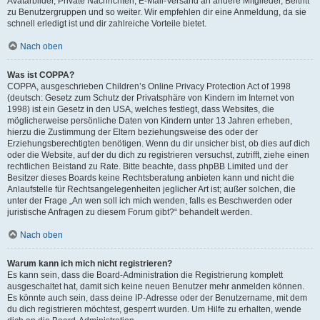
Avatarbilder, Private Nachrichten, E-Mail-Versand an andere Mitglieder, Beitritt
zu Benutzergruppen und so weiter. Wir empfehlen dir eine Anmeldung, da sie
schnell erledigt ist und dir zahlreiche Vorteile bietet.
Nach oben
Was ist COPPA?
COPPA, ausgeschrieben Children’s Online Privacy Protection Act of 1998
(deutsch: Gesetz zum Schutz der Privatsphäre von Kindern im Internet von
1998) ist ein Gesetz in den USA, welches festlegt, dass Websites, die
möglicherweise persönliche Daten von Kindern unter 13 Jahren erheben,
hierzu die Zustimmung der Eltern beziehungsweise des oder der
Erziehungsberechtigten benötigen. Wenn du dir unsicher bist, ob dies auf dich
oder die Website, auf der du dich zu registrieren versuchst, zutrifft, ziehe einen
rechtlichen Beistand zu Rate. Bitte beachte, dass phpBB Limited und der
Besitzer dieses Boards keine Rechtsberatung anbieten kann und nicht die
Anlaufstelle für Rechtsangelegenheiten jeglicher Art ist; außer solchen, die
unter der Frage „An wen soll ich mich wenden, falls es Beschwerden oder
juristische Anfragen zu diesem Forum gibt?“ behandelt werden.
Nach oben
Warum kann ich mich nicht registrieren?
Es kann sein, dass die Board-Administration die Registrierung komplett
ausgeschaltet hat, damit sich keine neuen Benutzer mehr anmelden können.
Es könnte auch sein, dass deine IP-Adresse oder der Benutzername, mit dem
du dich registrieren möchtest, gesperrt wurden. Um Hilfe zu erhalten, wende