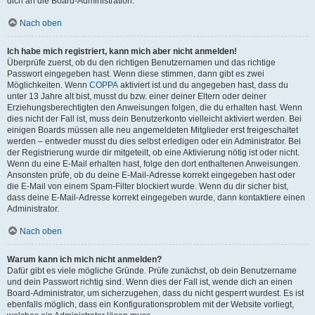
dich an die Board-Administration.
Nach oben
Ich habe mich registriert, kann mich aber nicht anmelden!
Überprüfe zuerst, ob du den richtigen Benutzernamen und das richtige
Passwort eingegeben hast. Wenn diese stimmen, dann gibt es zwei
Möglichkeiten. Wenn
COPPA
aktiviert ist und du angegeben hast, dass du
unter 13 Jahre alt bist, musst du bzw. einer deiner Eltern oder deiner
Erziehungsberechtigten den Anweisungen folgen, die du erhalten hast. Wenn
dies nicht der Fall ist, muss dein Benutzerkonto vielleicht aktiviert werden. Bei
einigen Boards müssen alle neu angemeldeten Mitglieder erst freigeschaltet
werden – entweder musst du dies selbst erledigen oder ein Administrator. Bei
der Registrierung wurde dir mitgeteilt, ob eine Aktivierung nötig ist oder nicht.
Wenn du eine E-Mail erhalten hast, folge den dort enthaltenen Anweisungen.
Ansonsten prüfe, ob du deine E-Mail-Adresse korrekt eingegeben hast oder
die E-Mail von einem Spam-Filter blockiert wurde. Wenn du dir sicher bist,
dass deine E-Mail-Adresse korrekt eingegeben wurde, dann kontaktiere einen
Administrator.
Nach oben
Warum kann ich mich nicht anmelden?
Dafür gibt es viele mögliche Gründe. Prüfe zunächst, ob dein Benutzername
und dein Passwort richtig sind. Wenn dies der Fall ist, wende dich an einen
Board-Administrator, um sicherzugehen, dass du nicht gesperrt wurdest. Es ist
ebenfalls möglich, dass ein Konfigurationsproblem mit der Website vorliegt,