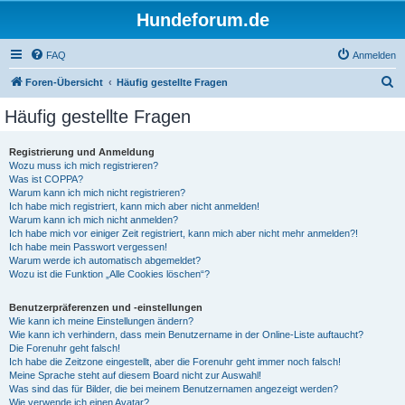
Hundeforum.de
FAQ
Anmelden
S
Foren-Übersicht
Häufig gestellte Fragen
u
Häufig gestellte Fragen
c
h
Registrierung und Anmeldung
Wozu muss ich mich registrieren?
e
Was ist COPPA?
Warum kann ich mich nicht registrieren?
Ich habe mich registriert, kann mich aber nicht anmelden!
Warum kann ich mich nicht anmelden?
Ich habe mich vor einiger Zeit registriert, kann mich aber nicht mehr anmelden?!
Ich habe mein Passwort vergessen!
Warum werde ich automatisch abgemeldet?
Wozu ist die Funktion „Alle Cookies löschen“?
Benutzerpräferenzen und -einstellungen
Wie kann ich meine Einstellungen ändern?
Wie kann ich verhindern, dass mein Benutzername in der Online-Liste auftaucht?
Die Forenuhr geht falsch!
Ich habe die Zeitzone eingestellt, aber die Forenuhr geht immer noch falsch!
Meine Sprache steht auf diesem Board nicht zur Auswahl!
Was sind das für Bilder, die bei meinem Benutzernamen angezeigt werden?
Wie verwende ich einen Avatar?