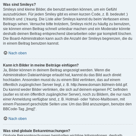
Was sind Smileys?
Smileys sind kleine Bilder, die benutzt werden können, um ein Gefühl
auszudrücken. Für jeden Smiley gibt es einen kurzen Code, z. B. bedeutet :)
fröhlich und :( traurig. Die Liste aller Smileys kannst du beim Verfassen eines
Beitrags sehen. Versuche bitte trotzdem, Smileys nicht zu häufig zu benutzen,
sie können einen Beitrag schnell unlesbar machen und ein Moderator könnte
deshalb deinen Beitrag entsprechend überarbeiten oder gar komplett löschen.
Die Board-Administration kann auch die Anzahl der Smileys begrenzen, die du
in einem Beitrag benutzen kannst.
Nach oben
Kann ich Bilder in meine Beiträge einfügen?
Ja, Bilder können in deinem Beitrag angezeigt werden. Wenn die
Administration Dateianhänge erlaubt hat, kannst du das Bild auch direkt
hochladen. Ansonsten musst du zu einem Bild verlinken, das auf einem
öffentlich zugänglichen Server liegt, z. B. http://www.domain.tld/mein-bild.gif.
Du kannst weder Bilder verlinken, die sich auf deinem eigenen PC befinden
(außer es ist ein öffentlich zugänglicher Server), noch zu Bildern, die nur nach
einer Anmeldung verfügbar sind, z. B. Hotmail- oder Yahoo-Mailboxen, mit
einem Passwort geschützte Seiten usw. Um das Bild anzuzeigen, benutze den
BBCode-Tag „[img]“.
Nach oben
Was sind globale Bekanntmachungen?
Globale Bekanntmachungen beinhalten wichtige Informationen, deshalb