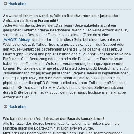
Nach oben
An wen soll ich mich wenden, falls es Beschwerden oder juristische
Anfragen zu diesem Forum gibt?
Jeder Administrator, der auf der „Das Team“-Seite aufgeführt ist, ist ein
geeigneter Kontakt für deine Beschwerde. Wenn du so keine Antwort erhältst,
solltest du den Besitzer der Domain kontaktieren (führe dazu eine
„WHOIS“-Abfrage
durch) oder — falls diese Seite bei einem kostenlosen
Webhoster wie z. B. Yahoo!, free.fr, funpic.de usw. liegt — den Support oder
den Abuse-Kontakt des betreffenden Dienstes. Bitte beachte, dass phpBB
Limited (phpBB.com) und phpBB Deutschland e. V. (phpBB.de)
absolut keinen
Einfluss
auf die Benutzung oder den oder die Benutzer der Forensoftware
haben und dafür in keiner Weise zur Verantwortung herangezogen werden
können. Kontaktiere daher nie phpBB Limited oder phpBB Deutschland e. V. in
Zusammenhang mit jeglichen juristischen Fragen (Unterlassungserklärungen,
Haftungsfragen usw.), die
sich nicht direkt
auf die Websiten phpbb.com,
phpbb.de oder die phpBB-Software selbst beziehen. Falls du phpBB Limited
oder phpBB Deutschland e. V. E-Mails schreibst, die die
Softwarenutzung
durch Dritte
betreffen, so wirst du, wenn überhaupt, höchstens eine knappe
Antwort erhalten.
Nach oben
Wie kann ich einen Administrator des Boards kontaktieren?
Alle Benutzer des Boards können das Kontaktformular nutzen, wenn die
Funktion durch die Board-Administration aktiviert wurde.
Mitglieder des Boards können zusätzlich den Link „Das Team“ verwenden.