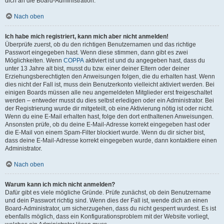
dich an die Board-Administration.
Nach oben
Ich habe mich registriert, kann mich aber nicht anmelden!
Überprüfe zuerst, ob du den richtigen Benutzernamen und das richtige
Passwort eingegeben hast. Wenn diese stimmen, dann gibt es zwei
Möglichkeiten. Wenn
COPPA
aktiviert ist und du angegeben hast, dass du
unter 13 Jahre alt bist, musst du bzw. einer deiner Eltern oder deiner
Erziehungsberechtigten den Anweisungen folgen, die du erhalten hast. Wenn
dies nicht der Fall ist, muss dein Benutzerkonto vielleicht aktiviert werden. Bei
einigen Boards müssen alle neu angemeldeten Mitglieder erst freigeschaltet
werden – entweder musst du dies selbst erledigen oder ein Administrator. Bei
der Registrierung wurde dir mitgeteilt, ob eine Aktivierung nötig ist oder nicht.
Wenn du eine E-Mail erhalten hast, folge den dort enthaltenen Anweisungen.
Ansonsten prüfe, ob du deine E-Mail-Adresse korrekt eingegeben hast oder
die E-Mail von einem Spam-Filter blockiert wurde. Wenn du dir sicher bist,
dass deine E-Mail-Adresse korrekt eingegeben wurde, dann kontaktiere einen
Administrator.
Nach oben
Warum kann ich mich nicht anmelden?
Dafür gibt es viele mögliche Gründe. Prüfe zunächst, ob dein Benutzername
und dein Passwort richtig sind. Wenn dies der Fall ist, wende dich an einen
Board-Administrator, um sicherzugehen, dass du nicht gesperrt wurdest. Es ist
ebenfalls möglich, dass ein Konfigurationsproblem mit der Website vorliegt,