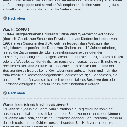
Avatarbilder, Private Nachrichten, E-Mail-Versand an andere Mitglieder, Beitritt
zu Benutzergruppen und so weiter. Wir empfehlen dir eine Anmeldung, da sie
schnell erledigt ist und dir zahlreiche Vorteile bietet.
Nach oben
Was ist COPPA?
COPPA, ausgeschrieben Children’s Online Privacy Protection Act of 1998
(deutsch: Gesetz zum Schutz der Privatsphäre von Kindern im Internet von
1998) ist ein Gesetz in den USA, welches festlegt, dass Websites, die
möglicherweise persönliche Daten von Kindern unter 13 Jahren erheben,
hierzu die Zustimmung der Eltern beziehungsweise des oder der
Erziehungsberechtigten benötigen. Wenn du dir unsicher bist, ob dies auf dich
oder die Website, auf der du dich zu registrieren versuchst, zutrifft, ziehe einen
rechtlichen Beistand zu Rate. Bitte beachte, dass phpBB Limited und der
Besitzer dieses Boards keine Rechtsberatung anbieten kann und nicht die
Anlaufstelle für Rechtsangelegenheiten jeglicher Art ist; außer solchen, die
unter der Frage „An wen soll ich mich wenden, falls es Beschwerden oder
juristische Anfragen zu diesem Forum gibt?“ behandelt werden.
Nach oben
Warum kann ich mich nicht registrieren?
Es kann sein, dass die Board-Administration die Registrierung komplett
ausgeschaltet hat, damit sich keine neuen Benutzer mehr anmelden können.
Es könnte auch sein, dass deine IP-Adresse oder der Benutzername, mit dem
du dich registrieren möchtest, gesperrt wurden. Um Hilfe zu erhalten, wende