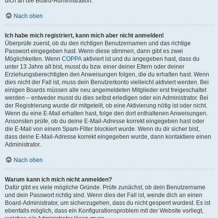
dich an die Board-Administration.
Nach oben
Ich habe mich registriert, kann mich aber nicht anmelden!
Überprüfe zuerst, ob du den richtigen Benutzernamen und das richtige
Passwort eingegeben hast. Wenn diese stimmen, dann gibt es zwei
Möglichkeiten. Wenn
COPPA
aktiviert ist und du angegeben hast, dass du
unter 13 Jahre alt bist, musst du bzw. einer deiner Eltern oder deiner
Erziehungsberechtigten den Anweisungen folgen, die du erhalten hast. Wenn
dies nicht der Fall ist, muss dein Benutzerkonto vielleicht aktiviert werden. Bei
einigen Boards müssen alle neu angemeldeten Mitglieder erst freigeschaltet
werden – entweder musst du dies selbst erledigen oder ein Administrator. Bei
der Registrierung wurde dir mitgeteilt, ob eine Aktivierung nötig ist oder nicht.
Wenn du eine E-Mail erhalten hast, folge den dort enthaltenen Anweisungen.
Ansonsten prüfe, ob du deine E-Mail-Adresse korrekt eingegeben hast oder
die E-Mail von einem Spam-Filter blockiert wurde. Wenn du dir sicher bist,
dass deine E-Mail-Adresse korrekt eingegeben wurde, dann kontaktiere einen
Administrator.
Nach oben
Warum kann ich mich nicht anmelden?
Dafür gibt es viele mögliche Gründe. Prüfe zunächst, ob dein Benutzername
und dein Passwort richtig sind. Wenn dies der Fall ist, wende dich an einen
Board-Administrator, um sicherzugehen, dass du nicht gesperrt wurdest. Es ist
ebenfalls möglich, dass ein Konfigurationsproblem mit der Website vorliegt,