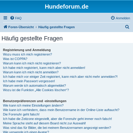
Hundeforum.de
FAQ
Anmelden
S
Foren-Übersicht
Häufig gestellte Fragen
u
Häufig gestellte Fragen
c
h
Registrierung und Anmeldung
Wozu muss ich mich registrieren?
e
Was ist COPPA?
Warum kann ich mich nicht registrieren?
Ich habe mich registriert, kann mich aber nicht anmelden!
Warum kann ich mich nicht anmelden?
Ich habe mich vor einiger Zeit registriert, kann mich aber nicht mehr anmelden?!
Ich habe mein Passwort vergessen!
Warum werde ich automatisch abgemeldet?
Wozu ist die Funktion „Alle Cookies löschen“?
Benutzerpräferenzen und -einstellungen
Wie kann ich meine Einstellungen ändern?
Wie kann ich verhindern, dass mein Benutzername in der Online-Liste auftaucht?
Die Forenuhr geht falsch!
Ich habe die Zeitzone eingestellt, aber die Forenuhr geht immer noch falsch!
Meine Sprache steht auf diesem Board nicht zur Auswahl!
Was sind das für Bilder, die bei meinem Benutzernamen angezeigt werden?
Wie verwende ich einen Avatar?