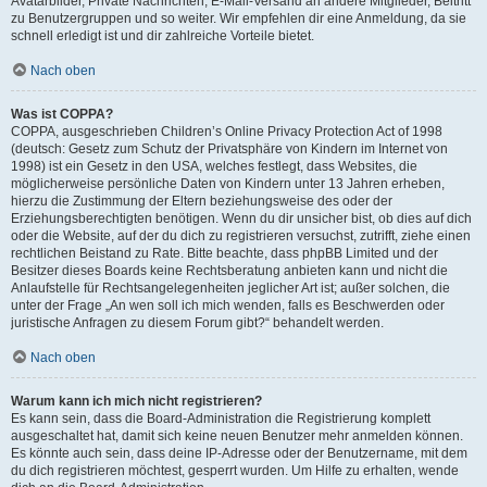
Avatarbilder, Private Nachrichten, E-Mail-Versand an andere Mitglieder, Beitritt
zu Benutzergruppen und so weiter. Wir empfehlen dir eine Anmeldung, da sie
schnell erledigt ist und dir zahlreiche Vorteile bietet.
Nach oben
Was ist COPPA?
COPPA, ausgeschrieben Children’s Online Privacy Protection Act of 1998
(deutsch: Gesetz zum Schutz der Privatsphäre von Kindern im Internet von
1998) ist ein Gesetz in den USA, welches festlegt, dass Websites, die
möglicherweise persönliche Daten von Kindern unter 13 Jahren erheben,
hierzu die Zustimmung der Eltern beziehungsweise des oder der
Erziehungsberechtigten benötigen. Wenn du dir unsicher bist, ob dies auf dich
oder die Website, auf der du dich zu registrieren versuchst, zutrifft, ziehe einen
rechtlichen Beistand zu Rate. Bitte beachte, dass phpBB Limited und der
Besitzer dieses Boards keine Rechtsberatung anbieten kann und nicht die
Anlaufstelle für Rechtsangelegenheiten jeglicher Art ist; außer solchen, die
unter der Frage „An wen soll ich mich wenden, falls es Beschwerden oder
juristische Anfragen zu diesem Forum gibt?“ behandelt werden.
Nach oben
Warum kann ich mich nicht registrieren?
Es kann sein, dass die Board-Administration die Registrierung komplett
ausgeschaltet hat, damit sich keine neuen Benutzer mehr anmelden können.
Es könnte auch sein, dass deine IP-Adresse oder der Benutzername, mit dem
du dich registrieren möchtest, gesperrt wurden. Um Hilfe zu erhalten, wende