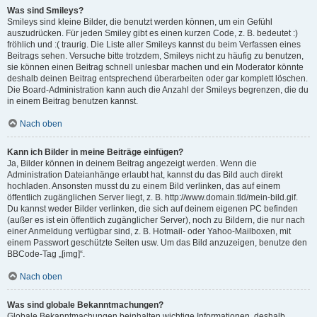
Was sind Smileys?
Smileys sind kleine Bilder, die benutzt werden können, um ein Gefühl
auszudrücken. Für jeden Smiley gibt es einen kurzen Code, z. B. bedeutet :)
fröhlich und :( traurig. Die Liste aller Smileys kannst du beim Verfassen eines
Beitrags sehen. Versuche bitte trotzdem, Smileys nicht zu häufig zu benutzen,
sie können einen Beitrag schnell unlesbar machen und ein Moderator könnte
deshalb deinen Beitrag entsprechend überarbeiten oder gar komplett löschen.
Die Board-Administration kann auch die Anzahl der Smileys begrenzen, die du
in einem Beitrag benutzen kannst.
Nach oben
Kann ich Bilder in meine Beiträge einfügen?
Ja, Bilder können in deinem Beitrag angezeigt werden. Wenn die
Administration Dateianhänge erlaubt hat, kannst du das Bild auch direkt
hochladen. Ansonsten musst du zu einem Bild verlinken, das auf einem
öffentlich zugänglichen Server liegt, z. B. http://www.domain.tld/mein-bild.gif.
Du kannst weder Bilder verlinken, die sich auf deinem eigenen PC befinden
(außer es ist ein öffentlich zugänglicher Server), noch zu Bildern, die nur nach
einer Anmeldung verfügbar sind, z. B. Hotmail- oder Yahoo-Mailboxen, mit
einem Passwort geschützte Seiten usw. Um das Bild anzuzeigen, benutze den
BBCode-Tag „[img]“.
Nach oben
Was sind globale Bekanntmachungen?
Globale Bekanntmachungen beinhalten wichtige Informationen, deshalb