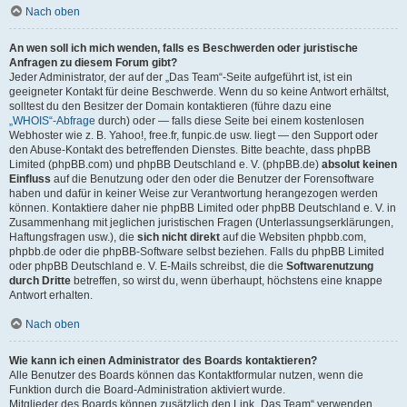
Nach oben
An wen soll ich mich wenden, falls es Beschwerden oder juristische
Anfragen zu diesem Forum gibt?
Jeder Administrator, der auf der „Das Team“-Seite aufgeführt ist, ist ein
geeigneter Kontakt für deine Beschwerde. Wenn du so keine Antwort erhältst,
solltest du den Besitzer der Domain kontaktieren (führe dazu eine
„WHOIS“-Abfrage
durch) oder — falls diese Seite bei einem kostenlosen
Webhoster wie z. B. Yahoo!, free.fr, funpic.de usw. liegt — den Support oder
den Abuse-Kontakt des betreffenden Dienstes. Bitte beachte, dass phpBB
Limited (phpBB.com) und phpBB Deutschland e. V. (phpBB.de)
absolut keinen
Einfluss
auf die Benutzung oder den oder die Benutzer der Forensoftware
haben und dafür in keiner Weise zur Verantwortung herangezogen werden
können. Kontaktiere daher nie phpBB Limited oder phpBB Deutschland e. V. in
Zusammenhang mit jeglichen juristischen Fragen (Unterlassungserklärungen,
Haftungsfragen usw.), die
sich nicht direkt
auf die Websiten phpbb.com,
phpbb.de oder die phpBB-Software selbst beziehen. Falls du phpBB Limited
oder phpBB Deutschland e. V. E-Mails schreibst, die die
Softwarenutzung
durch Dritte
betreffen, so wirst du, wenn überhaupt, höchstens eine knappe
Antwort erhalten.
Nach oben
Wie kann ich einen Administrator des Boards kontaktieren?
Alle Benutzer des Boards können das Kontaktformular nutzen, wenn die
Funktion durch die Board-Administration aktiviert wurde.
Mitglieder des Boards können zusätzlich den Link „Das Team“ verwenden.