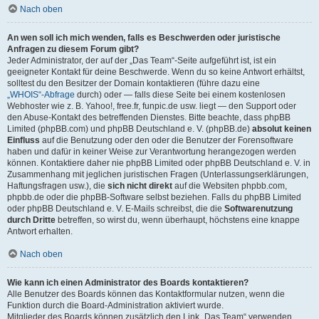
Nach oben
An wen soll ich mich wenden, falls es Beschwerden oder juristische
Anfragen zu diesem Forum gibt?
Jeder Administrator, der auf der „Das Team“-Seite aufgeführt ist, ist ein
geeigneter Kontakt für deine Beschwerde. Wenn du so keine Antwort erhältst,
solltest du den Besitzer der Domain kontaktieren (führe dazu eine
„WHOIS“-Abfrage
durch) oder — falls diese Seite bei einem kostenlosen
Webhoster wie z. B. Yahoo!, free.fr, funpic.de usw. liegt — den Support oder
den Abuse-Kontakt des betreffenden Dienstes. Bitte beachte, dass phpBB
Limited (phpBB.com) und phpBB Deutschland e. V. (phpBB.de)
absolut keinen
Einfluss
auf die Benutzung oder den oder die Benutzer der Forensoftware
haben und dafür in keiner Weise zur Verantwortung herangezogen werden
können. Kontaktiere daher nie phpBB Limited oder phpBB Deutschland e. V. in
Zusammenhang mit jeglichen juristischen Fragen (Unterlassungserklärungen,
Haftungsfragen usw.), die
sich nicht direkt
auf die Websiten phpbb.com,
phpbb.de oder die phpBB-Software selbst beziehen. Falls du phpBB Limited
oder phpBB Deutschland e. V. E-Mails schreibst, die die
Softwarenutzung
durch Dritte
betreffen, so wirst du, wenn überhaupt, höchstens eine knappe
Antwort erhalten.
Nach oben
Wie kann ich einen Administrator des Boards kontaktieren?
Alle Benutzer des Boards können das Kontaktformular nutzen, wenn die
Funktion durch die Board-Administration aktiviert wurde.
Mitglieder des Boards können zusätzlich den Link „Das Team“ verwenden.