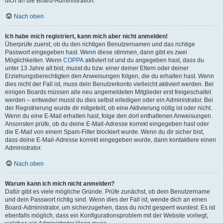
dich an die Board-Administration.
Nach oben
Ich habe mich registriert, kann mich aber nicht anmelden!
Überprüfe zuerst, ob du den richtigen Benutzernamen und das richtige
Passwort eingegeben hast. Wenn diese stimmen, dann gibt es zwei
Möglichkeiten. Wenn
COPPA
aktiviert ist und du angegeben hast, dass du
unter 13 Jahre alt bist, musst du bzw. einer deiner Eltern oder deiner
Erziehungsberechtigten den Anweisungen folgen, die du erhalten hast. Wenn
dies nicht der Fall ist, muss dein Benutzerkonto vielleicht aktiviert werden. Bei
einigen Boards müssen alle neu angemeldeten Mitglieder erst freigeschaltet
werden – entweder musst du dies selbst erledigen oder ein Administrator. Bei
der Registrierung wurde dir mitgeteilt, ob eine Aktivierung nötig ist oder nicht.
Wenn du eine E-Mail erhalten hast, folge den dort enthaltenen Anweisungen.
Ansonsten prüfe, ob du deine E-Mail-Adresse korrekt eingegeben hast oder
die E-Mail von einem Spam-Filter blockiert wurde. Wenn du dir sicher bist,
dass deine E-Mail-Adresse korrekt eingegeben wurde, dann kontaktiere einen
Administrator.
Nach oben
Warum kann ich mich nicht anmelden?
Dafür gibt es viele mögliche Gründe. Prüfe zunächst, ob dein Benutzername
und dein Passwort richtig sind. Wenn dies der Fall ist, wende dich an einen
Board-Administrator, um sicherzugehen, dass du nicht gesperrt wurdest. Es ist
ebenfalls möglich, dass ein Konfigurationsproblem mit der Website vorliegt,