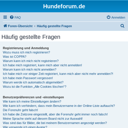
Hundeforum.de
FAQ
Anmelden
S
Foren-Übersicht
Häufig gestellte Fragen
u
Häufig gestellte Fragen
c
h
Registrierung und Anmeldung
Wozu muss ich mich registrieren?
e
Was ist COPPA?
Warum kann ich mich nicht registrieren?
Ich habe mich registriert, kann mich aber nicht anmelden!
Warum kann ich mich nicht anmelden?
Ich habe mich vor einiger Zeit registriert, kann mich aber nicht mehr anmelden?!
Ich habe mein Passwort vergessen!
Warum werde ich automatisch abgemeldet?
Wozu ist die Funktion „Alle Cookies löschen“?
Benutzerpräferenzen und -einstellungen
Wie kann ich meine Einstellungen ändern?
Wie kann ich verhindern, dass mein Benutzername in der Online-Liste auftaucht?
Die Forenuhr geht falsch!
Ich habe die Zeitzone eingestellt, aber die Forenuhr geht immer noch falsch!
Meine Sprache steht auf diesem Board nicht zur Auswahl!
Was sind das für Bilder, die bei meinem Benutzernamen angezeigt werden?
Wie verwende ich einen Avatar?