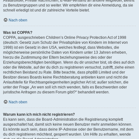
Avatarbilder, Private Nachrichten, E-Mail-Versand an andere Mitglieder, Beitritt
zu Benutzergruppen und so weiter. Wir empfehlen dir eine Anmeldung, da sie
schnell erledigt ist und dir zahlreiche Vorteile bietet.
Nach oben
Was ist COPPA?
COPPA, ausgeschrieben Children’s Online Privacy Protection Act of 1998
(deutsch: Gesetz zum Schutz der Privatsphäre von Kindern im Internet von
1998) ist ein Gesetz in den USA, welches festlegt, dass Websites, die
möglicherweise persönliche Daten von Kindern unter 13 Jahren erheben,
hierzu die Zustimmung der Eltern beziehungsweise des oder der
Erziehungsberechtigten benötigen. Wenn du dir unsicher bist, ob dies auf dich
oder die Website, auf der du dich zu registrieren versuchst, zutrifft, ziehe einen
rechtlichen Beistand zu Rate. Bitte beachte, dass phpBB Limited und der
Besitzer dieses Boards keine Rechtsberatung anbieten kann und nicht die
Anlaufstelle für Rechtsangelegenheiten jeglicher Art ist; außer solchen, die
unter der Frage „An wen soll ich mich wenden, falls es Beschwerden oder
juristische Anfragen zu diesem Forum gibt?“ behandelt werden.
Nach oben
Warum kann ich mich nicht registrieren?
Es kann sein, dass die Board-Administration die Registrierung komplett
ausgeschaltet hat, damit sich keine neuen Benutzer mehr anmelden können.
Es könnte auch sein, dass deine IP-Adresse oder der Benutzername, mit dem
du dich registrieren möchtest, gesperrt wurden. Um Hilfe zu erhalten, wende