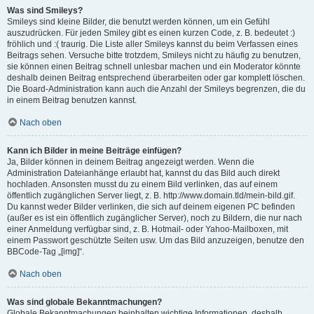
Was sind Smileys?
Smileys sind kleine Bilder, die benutzt werden können, um ein Gefühl
auszudrücken. Für jeden Smiley gibt es einen kurzen Code, z. B. bedeutet :)
fröhlich und :( traurig. Die Liste aller Smileys kannst du beim Verfassen eines
Beitrags sehen. Versuche bitte trotzdem, Smileys nicht zu häufig zu benutzen,
sie können einen Beitrag schnell unlesbar machen und ein Moderator könnte
deshalb deinen Beitrag entsprechend überarbeiten oder gar komplett löschen.
Die Board-Administration kann auch die Anzahl der Smileys begrenzen, die du
in einem Beitrag benutzen kannst.
Nach oben
Kann ich Bilder in meine Beiträge einfügen?
Ja, Bilder können in deinem Beitrag angezeigt werden. Wenn die
Administration Dateianhänge erlaubt hat, kannst du das Bild auch direkt
hochladen. Ansonsten musst du zu einem Bild verlinken, das auf einem
öffentlich zugänglichen Server liegt, z. B. http://www.domain.tld/mein-bild.gif.
Du kannst weder Bilder verlinken, die sich auf deinem eigenen PC befinden
(außer es ist ein öffentlich zugänglicher Server), noch zu Bildern, die nur nach
einer Anmeldung verfügbar sind, z. B. Hotmail- oder Yahoo-Mailboxen, mit
einem Passwort geschützte Seiten usw. Um das Bild anzuzeigen, benutze den
BBCode-Tag „[img]“.
Nach oben
Was sind globale Bekanntmachungen?
Globale Bekanntmachungen beinhalten wichtige Informationen, deshalb