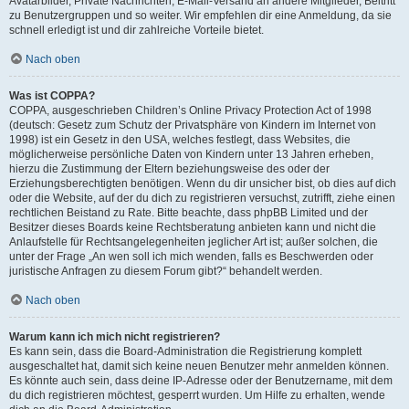
Avatarbilder, Private Nachrichten, E-Mail-Versand an andere Mitglieder, Beitritt
zu Benutzergruppen und so weiter. Wir empfehlen dir eine Anmeldung, da sie
schnell erledigt ist und dir zahlreiche Vorteile bietet.
Nach oben
Was ist COPPA?
COPPA, ausgeschrieben Children’s Online Privacy Protection Act of 1998
(deutsch: Gesetz zum Schutz der Privatsphäre von Kindern im Internet von
1998) ist ein Gesetz in den USA, welches festlegt, dass Websites, die
möglicherweise persönliche Daten von Kindern unter 13 Jahren erheben,
hierzu die Zustimmung der Eltern beziehungsweise des oder der
Erziehungsberechtigten benötigen. Wenn du dir unsicher bist, ob dies auf dich
oder die Website, auf der du dich zu registrieren versuchst, zutrifft, ziehe einen
rechtlichen Beistand zu Rate. Bitte beachte, dass phpBB Limited und der
Besitzer dieses Boards keine Rechtsberatung anbieten kann und nicht die
Anlaufstelle für Rechtsangelegenheiten jeglicher Art ist; außer solchen, die
unter der Frage „An wen soll ich mich wenden, falls es Beschwerden oder
juristische Anfragen zu diesem Forum gibt?“ behandelt werden.
Nach oben
Warum kann ich mich nicht registrieren?
Es kann sein, dass die Board-Administration die Registrierung komplett
ausgeschaltet hat, damit sich keine neuen Benutzer mehr anmelden können.
Es könnte auch sein, dass deine IP-Adresse oder der Benutzername, mit dem
du dich registrieren möchtest, gesperrt wurden. Um Hilfe zu erhalten, wende