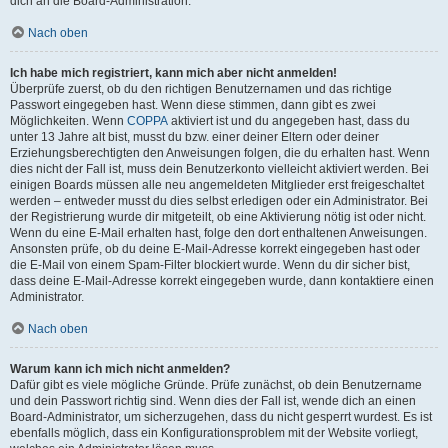
dich an die Board-Administration.
Nach oben
Ich habe mich registriert, kann mich aber nicht anmelden!
Überprüfe zuerst, ob du den richtigen Benutzernamen und das richtige
Passwort eingegeben hast. Wenn diese stimmen, dann gibt es zwei
Möglichkeiten. Wenn
COPPA
aktiviert ist und du angegeben hast, dass du
unter 13 Jahre alt bist, musst du bzw. einer deiner Eltern oder deiner
Erziehungsberechtigten den Anweisungen folgen, die du erhalten hast. Wenn
dies nicht der Fall ist, muss dein Benutzerkonto vielleicht aktiviert werden. Bei
einigen Boards müssen alle neu angemeldeten Mitglieder erst freigeschaltet
werden – entweder musst du dies selbst erledigen oder ein Administrator. Bei
der Registrierung wurde dir mitgeteilt, ob eine Aktivierung nötig ist oder nicht.
Wenn du eine E-Mail erhalten hast, folge den dort enthaltenen Anweisungen.
Ansonsten prüfe, ob du deine E-Mail-Adresse korrekt eingegeben hast oder
die E-Mail von einem Spam-Filter blockiert wurde. Wenn du dir sicher bist,
dass deine E-Mail-Adresse korrekt eingegeben wurde, dann kontaktiere einen
Administrator.
Nach oben
Warum kann ich mich nicht anmelden?
Dafür gibt es viele mögliche Gründe. Prüfe zunächst, ob dein Benutzername
und dein Passwort richtig sind. Wenn dies der Fall ist, wende dich an einen
Board-Administrator, um sicherzugehen, dass du nicht gesperrt wurdest. Es ist
ebenfalls möglich, dass ein Konfigurationsproblem mit der Website vorliegt,