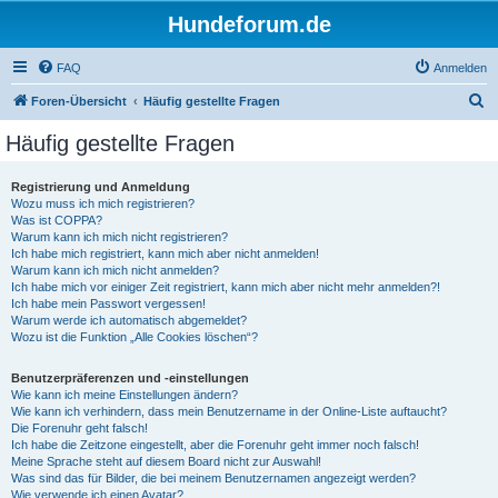
Hundeforum.de
FAQ
Anmelden
S
Foren-Übersicht
Häufig gestellte Fragen
u
Häufig gestellte Fragen
c
h
Registrierung und Anmeldung
Wozu muss ich mich registrieren?
e
Was ist COPPA?
Warum kann ich mich nicht registrieren?
Ich habe mich registriert, kann mich aber nicht anmelden!
Warum kann ich mich nicht anmelden?
Ich habe mich vor einiger Zeit registriert, kann mich aber nicht mehr anmelden?!
Ich habe mein Passwort vergessen!
Warum werde ich automatisch abgemeldet?
Wozu ist die Funktion „Alle Cookies löschen“?
Benutzerpräferenzen und -einstellungen
Wie kann ich meine Einstellungen ändern?
Wie kann ich verhindern, dass mein Benutzername in der Online-Liste auftaucht?
Die Forenuhr geht falsch!
Ich habe die Zeitzone eingestellt, aber die Forenuhr geht immer noch falsch!
Meine Sprache steht auf diesem Board nicht zur Auswahl!
Was sind das für Bilder, die bei meinem Benutzernamen angezeigt werden?
Wie verwende ich einen Avatar?