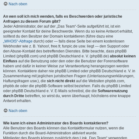
Nach oben
An wen soll ich mich wenden, falls es Beschwerden oder juristische
Anfragen zu diesem Forum gibt?
Jeder Administrator, der auf der „Das Team“-Seite aufgeführt ist, ist ein
geeigneter Kontakt für deine Beschwerde. Wenn du so keine Antwort erhältst,
solltest du den Besitzer der Domain kontaktieren (führe dazu eine
„WHOIS“-Abfrage
durch) oder — falls diese Seite bei einem kostenlosen
Webhoster wie z. B. Yahoo!, free.fr, funpic.de usw. liegt — den Support oder
den Abuse-Kontakt des betreffenden Dienstes. Bitte beachte, dass phpBB
Limited (phpBB.com) und phpBB Deutschland e. V. (phpBB.de)
absolut keinen
Einfluss
auf die Benutzung oder den oder die Benutzer der Forensoftware
haben und dafür in keiner Weise zur Verantwortung herangezogen werden
können. Kontaktiere daher nie phpBB Limited oder phpBB Deutschland e. V. in
Zusammenhang mit jeglichen juristischen Fragen (Unterlassungserklärungen,
Haftungsfragen usw.), die
sich nicht direkt
auf die Websiten phpbb.com,
phpbb.de oder die phpBB-Software selbst beziehen. Falls du phpBB Limited
oder phpBB Deutschland e. V. E-Mails schreibst, die die
Softwarenutzung
durch Dritte
betreffen, so wirst du, wenn überhaupt, höchstens eine knappe
Antwort erhalten.
Nach oben
Wie kann ich einen Administrator des Boards kontaktieren?
Alle Benutzer des Boards können das Kontaktformular nutzen, wenn die
Funktion durch die Board-Administration aktiviert wurde.
Mitglieder des Boards können zusätzlich den Link „Das Team“ verwenden.