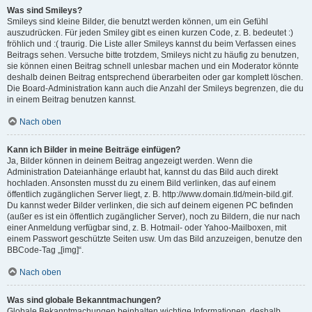
Was sind Smileys?
Smileys sind kleine Bilder, die benutzt werden können, um ein Gefühl
auszudrücken. Für jeden Smiley gibt es einen kurzen Code, z. B. bedeutet :)
fröhlich und :( traurig. Die Liste aller Smileys kannst du beim Verfassen eines
Beitrags sehen. Versuche bitte trotzdem, Smileys nicht zu häufig zu benutzen,
sie können einen Beitrag schnell unlesbar machen und ein Moderator könnte
deshalb deinen Beitrag entsprechend überarbeiten oder gar komplett löschen.
Die Board-Administration kann auch die Anzahl der Smileys begrenzen, die du
in einem Beitrag benutzen kannst.
Nach oben
Kann ich Bilder in meine Beiträge einfügen?
Ja, Bilder können in deinem Beitrag angezeigt werden. Wenn die
Administration Dateianhänge erlaubt hat, kannst du das Bild auch direkt
hochladen. Ansonsten musst du zu einem Bild verlinken, das auf einem
öffentlich zugänglichen Server liegt, z. B. http://www.domain.tld/mein-bild.gif.
Du kannst weder Bilder verlinken, die sich auf deinem eigenen PC befinden
(außer es ist ein öffentlich zugänglicher Server), noch zu Bildern, die nur nach
einer Anmeldung verfügbar sind, z. B. Hotmail- oder Yahoo-Mailboxen, mit
einem Passwort geschützte Seiten usw. Um das Bild anzuzeigen, benutze den
BBCode-Tag „[img]“.
Nach oben
Was sind globale Bekanntmachungen?
Globale Bekanntmachungen beinhalten wichtige Informationen, deshalb