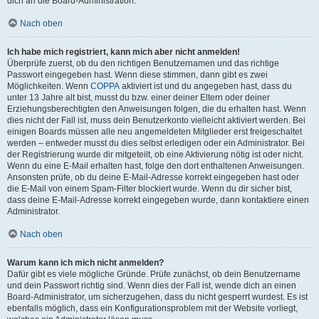
dich an die Board-Administration.
Nach oben
Ich habe mich registriert, kann mich aber nicht anmelden!
Überprüfe zuerst, ob du den richtigen Benutzernamen und das richtige
Passwort eingegeben hast. Wenn diese stimmen, dann gibt es zwei
Möglichkeiten. Wenn
COPPA
aktiviert ist und du angegeben hast, dass du
unter 13 Jahre alt bist, musst du bzw. einer deiner Eltern oder deiner
Erziehungsberechtigten den Anweisungen folgen, die du erhalten hast. Wenn
dies nicht der Fall ist, muss dein Benutzerkonto vielleicht aktiviert werden. Bei
einigen Boards müssen alle neu angemeldeten Mitglieder erst freigeschaltet
werden – entweder musst du dies selbst erledigen oder ein Administrator. Bei
der Registrierung wurde dir mitgeteilt, ob eine Aktivierung nötig ist oder nicht.
Wenn du eine E-Mail erhalten hast, folge den dort enthaltenen Anweisungen.
Ansonsten prüfe, ob du deine E-Mail-Adresse korrekt eingegeben hast oder
die E-Mail von einem Spam-Filter blockiert wurde. Wenn du dir sicher bist,
dass deine E-Mail-Adresse korrekt eingegeben wurde, dann kontaktiere einen
Administrator.
Nach oben
Warum kann ich mich nicht anmelden?
Dafür gibt es viele mögliche Gründe. Prüfe zunächst, ob dein Benutzername
und dein Passwort richtig sind. Wenn dies der Fall ist, wende dich an einen
Board-Administrator, um sicherzugehen, dass du nicht gesperrt wurdest. Es ist
ebenfalls möglich, dass ein Konfigurationsproblem mit der Website vorliegt,