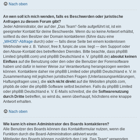
Nach oben
An wen soll ich mich wenden, falls es Beschwerden oder juristische
Anfragen zu diesem Forum gibt?
Jeder Administrator, der auf der „Das Team“-Seite aufgeführt ist, ist ein
geeigneter Kontakt für deine Beschwerde. Wenn du so keine Antwort erhältst,
solltest du den Besitzer der Domain kontaktieren (führe dazu eine
„WHOIS“-Abfrage
durch) oder — falls diese Seite bei einem kostenlosen
Webhoster wie z. B. Yahoo!, free.fr, funpic.de usw. liegt — den Support oder
den Abuse-Kontakt des betreffenden Dienstes. Bitte beachte, dass phpBB
Limited (phpBB.com) und phpBB Deutschland e. V. (phpBB.de)
absolut keinen
Einfluss
auf die Benutzung oder den oder die Benutzer der Forensoftware
haben und dafür in keiner Weise zur Verantwortung herangezogen werden
können. Kontaktiere daher nie phpBB Limited oder phpBB Deutschland e. V. in
Zusammenhang mit jeglichen juristischen Fragen (Unterlassungserklärungen,
Haftungsfragen usw.), die
sich nicht direkt
auf die Websiten phpbb.com,
phpbb.de oder die phpBB-Software selbst beziehen. Falls du phpBB Limited
oder phpBB Deutschland e. V. E-Mails schreibst, die die
Softwarenutzung
durch Dritte
betreffen, so wirst du, wenn überhaupt, höchstens eine knappe
Antwort erhalten.
Nach oben
Wie kann ich einen Administrator des Boards kontaktieren?
Alle Benutzer des Boards können das Kontaktformular nutzen, wenn die
Funktion durch die Board-Administration aktiviert wurde.
Mitglieder des Boards können zusätzlich den Link „Das Team“ verwenden.