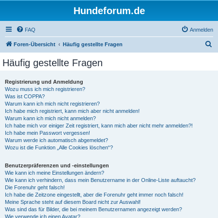
Hundeforum.de
FAQ
Anmelden
S
Foren-Übersicht
Häufig gestellte Fragen
u
Häufig gestellte Fragen
c
h
Registrierung und Anmeldung
Wozu muss ich mich registrieren?
e
Was ist COPPA?
Warum kann ich mich nicht registrieren?
Ich habe mich registriert, kann mich aber nicht anmelden!
Warum kann ich mich nicht anmelden?
Ich habe mich vor einiger Zeit registriert, kann mich aber nicht mehr anmelden?!
Ich habe mein Passwort vergessen!
Warum werde ich automatisch abgemeldet?
Wozu ist die Funktion „Alle Cookies löschen“?
Benutzerpräferenzen und -einstellungen
Wie kann ich meine Einstellungen ändern?
Wie kann ich verhindern, dass mein Benutzername in der Online-Liste auftaucht?
Die Forenuhr geht falsch!
Ich habe die Zeitzone eingestellt, aber die Forenuhr geht immer noch falsch!
Meine Sprache steht auf diesem Board nicht zur Auswahl!
Was sind das für Bilder, die bei meinem Benutzernamen angezeigt werden?
Wie verwende ich einen Avatar?