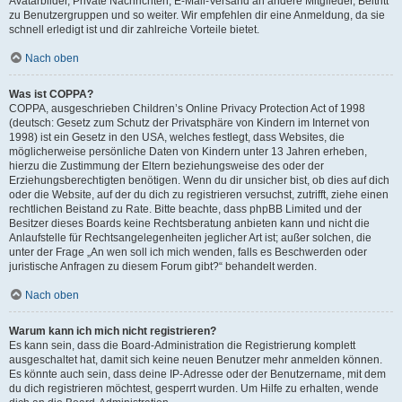
Avatarbilder, Private Nachrichten, E-Mail-Versand an andere Mitglieder, Beitritt
zu Benutzergruppen und so weiter. Wir empfehlen dir eine Anmeldung, da sie
schnell erledigt ist und dir zahlreiche Vorteile bietet.
Nach oben
Was ist COPPA?
COPPA, ausgeschrieben Children’s Online Privacy Protection Act of 1998
(deutsch: Gesetz zum Schutz der Privatsphäre von Kindern im Internet von
1998) ist ein Gesetz in den USA, welches festlegt, dass Websites, die
möglicherweise persönliche Daten von Kindern unter 13 Jahren erheben,
hierzu die Zustimmung der Eltern beziehungsweise des oder der
Erziehungsberechtigten benötigen. Wenn du dir unsicher bist, ob dies auf dich
oder die Website, auf der du dich zu registrieren versuchst, zutrifft, ziehe einen
rechtlichen Beistand zu Rate. Bitte beachte, dass phpBB Limited und der
Besitzer dieses Boards keine Rechtsberatung anbieten kann und nicht die
Anlaufstelle für Rechtsangelegenheiten jeglicher Art ist; außer solchen, die
unter der Frage „An wen soll ich mich wenden, falls es Beschwerden oder
juristische Anfragen zu diesem Forum gibt?“ behandelt werden.
Nach oben
Warum kann ich mich nicht registrieren?
Es kann sein, dass die Board-Administration die Registrierung komplett
ausgeschaltet hat, damit sich keine neuen Benutzer mehr anmelden können.
Es könnte auch sein, dass deine IP-Adresse oder der Benutzername, mit dem
du dich registrieren möchtest, gesperrt wurden. Um Hilfe zu erhalten, wende