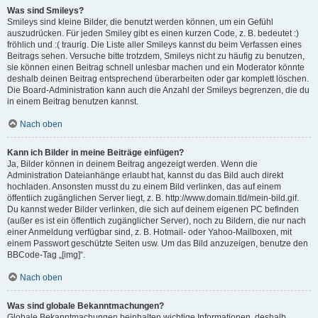
Was sind Smileys?
Smileys sind kleine Bilder, die benutzt werden können, um ein Gefühl
auszudrücken. Für jeden Smiley gibt es einen kurzen Code, z. B. bedeutet :)
fröhlich und :( traurig. Die Liste aller Smileys kannst du beim Verfassen eines
Beitrags sehen. Versuche bitte trotzdem, Smileys nicht zu häufig zu benutzen,
sie können einen Beitrag schnell unlesbar machen und ein Moderator könnte
deshalb deinen Beitrag entsprechend überarbeiten oder gar komplett löschen.
Die Board-Administration kann auch die Anzahl der Smileys begrenzen, die du
in einem Beitrag benutzen kannst.
Nach oben
Kann ich Bilder in meine Beiträge einfügen?
Ja, Bilder können in deinem Beitrag angezeigt werden. Wenn die
Administration Dateianhänge erlaubt hat, kannst du das Bild auch direkt
hochladen. Ansonsten musst du zu einem Bild verlinken, das auf einem
öffentlich zugänglichen Server liegt, z. B. http://www.domain.tld/mein-bild.gif.
Du kannst weder Bilder verlinken, die sich auf deinem eigenen PC befinden
(außer es ist ein öffentlich zugänglicher Server), noch zu Bildern, die nur nach
einer Anmeldung verfügbar sind, z. B. Hotmail- oder Yahoo-Mailboxen, mit
einem Passwort geschützte Seiten usw. Um das Bild anzuzeigen, benutze den
BBCode-Tag „[img]“.
Nach oben
Was sind globale Bekanntmachungen?
Globale Bekanntmachungen beinhalten wichtige Informationen, deshalb