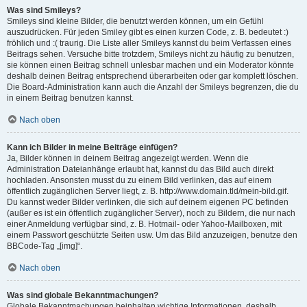
Was sind Smileys?
Smileys sind kleine Bilder, die benutzt werden können, um ein Gefühl
auszudrücken. Für jeden Smiley gibt es einen kurzen Code, z. B. bedeutet :)
fröhlich und :( traurig. Die Liste aller Smileys kannst du beim Verfassen eines
Beitrags sehen. Versuche bitte trotzdem, Smileys nicht zu häufig zu benutzen,
sie können einen Beitrag schnell unlesbar machen und ein Moderator könnte
deshalb deinen Beitrag entsprechend überarbeiten oder gar komplett löschen.
Die Board-Administration kann auch die Anzahl der Smileys begrenzen, die du
in einem Beitrag benutzen kannst.
Nach oben
Kann ich Bilder in meine Beiträge einfügen?
Ja, Bilder können in deinem Beitrag angezeigt werden. Wenn die
Administration Dateianhänge erlaubt hat, kannst du das Bild auch direkt
hochladen. Ansonsten musst du zu einem Bild verlinken, das auf einem
öffentlich zugänglichen Server liegt, z. B. http://www.domain.tld/mein-bild.gif.
Du kannst weder Bilder verlinken, die sich auf deinem eigenen PC befinden
(außer es ist ein öffentlich zugänglicher Server), noch zu Bildern, die nur nach
einer Anmeldung verfügbar sind, z. B. Hotmail- oder Yahoo-Mailboxen, mit
einem Passwort geschützte Seiten usw. Um das Bild anzuzeigen, benutze den
BBCode-Tag „[img]“.
Nach oben
Was sind globale Bekanntmachungen?
Globale Bekanntmachungen beinhalten wichtige Informationen, deshalb