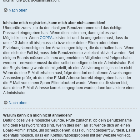
dich an die Board-Administration.
Nach oben
Ich habe mich registriert, kann mich aber nicht anmelden!
Überprüfe zuerst, ob du den richtigen Benutzernamen und das richtige
Passwort eingegeben hast. Wenn diese stimmen, dann gibt es zwei
Möglichkeiten. Wenn
COPPA
aktiviert ist und du angegeben hast, dass du
unter 13 Jahre alt bist, musst du bzw. einer deiner Eltern oder deiner
Erziehungsberechtigten den Anweisungen folgen, die du erhalten hast. Wenn
dies nicht der Fall ist, muss dein Benutzerkonto vielleicht aktiviert werden. Bei
einigen Boards müssen alle neu angemeldeten Mitglieder erst freigeschaltet
werden – entweder musst du dies selbst erledigen oder ein Administrator. Bei
der Registrierung wurde dir mitgeteilt, ob eine Aktivierung nötig ist oder nicht.
Wenn du eine E-Mail erhalten hast, folge den dort enthaltenen Anweisungen.
Ansonsten prüfe, ob du deine E-Mail-Adresse korrekt eingegeben hast oder
die E-Mail von einem Spam-Filter blockiert wurde. Wenn du dir sicher bist,
dass deine E-Mail-Adresse korrekt eingegeben wurde, dann kontaktiere einen
Administrator.
Nach oben
Warum kann ich mich nicht anmelden?
Dafür gibt es viele mögliche Gründe. Prüfe zunächst, ob dein Benutzername
und dein Passwort richtig sind. Wenn dies der Fall ist, wende dich an einen
Board-Administrator, um sicherzugehen, dass du nicht gesperrt wurdest. Es ist
ebenfalls möglich, dass ein Konfigurationsproblem mit der Website vorliegt,