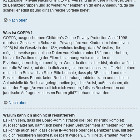
Avatarbilder, Private Nachrichten, E-Mail-Versand an andere Mitglieder, Beitritt
zu Benutzergruppen und so weiter. Wir empfehlen dir eine Anmeldung, da sie
schnell erledigt ist und dir zahlreiche Vorteile bietet.
Nach oben
Was ist COPPA?
COPPA, ausgeschrieben Children’s Online Privacy Protection Act of 1998
(deutsch: Gesetz zum Schutz der Privatsphäre von Kindern im Internet von
1998) ist ein Gesetz in den USA, welches festlegt, dass Websites, die
möglicherweise persönliche Daten von Kindern unter 13 Jahren erheben,
hierzu die Zustimmung der Eltern beziehungsweise des oder der
Erziehungsberechtigten benötigen. Wenn du dir unsicher bist, ob dies auf dich
oder die Website, auf der du dich zu registrieren versuchst, zutrifft, ziehe einen
rechtlichen Beistand zu Rate. Bitte beachte, dass phpBB Limited und der
Besitzer dieses Boards keine Rechtsberatung anbieten kann und nicht die
Anlaufstelle für Rechtsangelegenheiten jeglicher Art ist; außer solchen, die
unter der Frage „An wen soll ich mich wenden, falls es Beschwerden oder
juristische Anfragen zu diesem Forum gibt?“ behandelt werden.
Nach oben
Warum kann ich mich nicht registrieren?
Es kann sein, dass die Board-Administration die Registrierung komplett
ausgeschaltet hat, damit sich keine neuen Benutzer mehr anmelden können.
Es könnte auch sein, dass deine IP-Adresse oder der Benutzername, mit dem
du dich registrieren möchtest, gesperrt wurden. Um Hilfe zu erhalten, wende