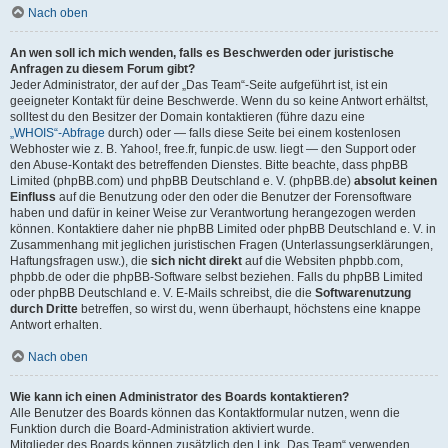
Nach oben
An wen soll ich mich wenden, falls es Beschwerden oder juristische
Anfragen zu diesem Forum gibt?
Jeder Administrator, der auf der „Das Team“-Seite aufgeführt ist, ist ein
geeigneter Kontakt für deine Beschwerde. Wenn du so keine Antwort erhältst,
solltest du den Besitzer der Domain kontaktieren (führe dazu eine
„WHOIS“-Abfrage
durch) oder — falls diese Seite bei einem kostenlosen
Webhoster wie z. B. Yahoo!, free.fr, funpic.de usw. liegt — den Support oder
den Abuse-Kontakt des betreffenden Dienstes. Bitte beachte, dass phpBB
Limited (phpBB.com) und phpBB Deutschland e. V. (phpBB.de)
absolut keinen
Einfluss
auf die Benutzung oder den oder die Benutzer der Forensoftware
haben und dafür in keiner Weise zur Verantwortung herangezogen werden
können. Kontaktiere daher nie phpBB Limited oder phpBB Deutschland e. V. in
Zusammenhang mit jeglichen juristischen Fragen (Unterlassungserklärungen,
Haftungsfragen usw.), die
sich nicht direkt
auf die Websiten phpbb.com,
phpbb.de oder die phpBB-Software selbst beziehen. Falls du phpBB Limited
oder phpBB Deutschland e. V. E-Mails schreibst, die die
Softwarenutzung
durch Dritte
betreffen, so wirst du, wenn überhaupt, höchstens eine knappe
Antwort erhalten.
Nach oben
Wie kann ich einen Administrator des Boards kontaktieren?
Alle Benutzer des Boards können das Kontaktformular nutzen, wenn die
Funktion durch die Board-Administration aktiviert wurde.
Mitglieder des Boards können zusätzlich den Link „Das Team“ verwenden.