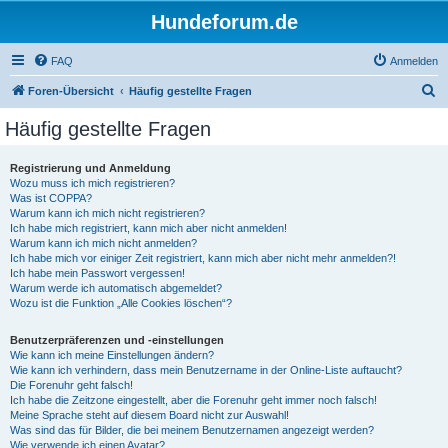
Hundeforum.de
FAQ
Anmelden
S
Foren-Übersicht
Häufig gestellte Fragen
u
Häufig gestellte Fragen
c
h
Registrierung und Anmeldung
Wozu muss ich mich registrieren?
e
Was ist COPPA?
Warum kann ich mich nicht registrieren?
Ich habe mich registriert, kann mich aber nicht anmelden!
Warum kann ich mich nicht anmelden?
Ich habe mich vor einiger Zeit registriert, kann mich aber nicht mehr anmelden?!
Ich habe mein Passwort vergessen!
Warum werde ich automatisch abgemeldet?
Wozu ist die Funktion „Alle Cookies löschen“?
Benutzerpräferenzen und -einstellungen
Wie kann ich meine Einstellungen ändern?
Wie kann ich verhindern, dass mein Benutzername in der Online-Liste auftaucht?
Die Forenuhr geht falsch!
Ich habe die Zeitzone eingestellt, aber die Forenuhr geht immer noch falsch!
Meine Sprache steht auf diesem Board nicht zur Auswahl!
Was sind das für Bilder, die bei meinem Benutzernamen angezeigt werden?
Wie verwende ich einen Avatar?