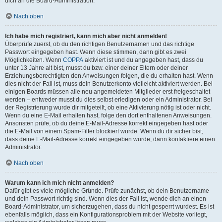
dich an die Board-Administration.
Nach oben
Ich habe mich registriert, kann mich aber nicht anmelden!
Überprüfe zuerst, ob du den richtigen Benutzernamen und das richtige
Passwort eingegeben hast. Wenn diese stimmen, dann gibt es zwei
Möglichkeiten. Wenn
COPPA
aktiviert ist und du angegeben hast, dass du
unter 13 Jahre alt bist, musst du bzw. einer deiner Eltern oder deiner
Erziehungsberechtigten den Anweisungen folgen, die du erhalten hast. Wenn
dies nicht der Fall ist, muss dein Benutzerkonto vielleicht aktiviert werden. Bei
einigen Boards müssen alle neu angemeldeten Mitglieder erst freigeschaltet
werden – entweder musst du dies selbst erledigen oder ein Administrator. Bei
der Registrierung wurde dir mitgeteilt, ob eine Aktivierung nötig ist oder nicht.
Wenn du eine E-Mail erhalten hast, folge den dort enthaltenen Anweisungen.
Ansonsten prüfe, ob du deine E-Mail-Adresse korrekt eingegeben hast oder
die E-Mail von einem Spam-Filter blockiert wurde. Wenn du dir sicher bist,
dass deine E-Mail-Adresse korrekt eingegeben wurde, dann kontaktiere einen
Administrator.
Nach oben
Warum kann ich mich nicht anmelden?
Dafür gibt es viele mögliche Gründe. Prüfe zunächst, ob dein Benutzername
und dein Passwort richtig sind. Wenn dies der Fall ist, wende dich an einen
Board-Administrator, um sicherzugehen, dass du nicht gesperrt wurdest. Es ist
ebenfalls möglich, dass ein Konfigurationsproblem mit der Website vorliegt,