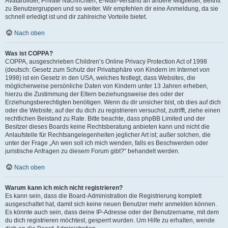
Avatarbilder, Private Nachrichten, E-Mail-Versand an andere Mitglieder, Beitritt
zu Benutzergruppen und so weiter. Wir empfehlen dir eine Anmeldung, da sie
schnell erledigt ist und dir zahlreiche Vorteile bietet.
Nach oben
Was ist COPPA?
COPPA, ausgeschrieben Children’s Online Privacy Protection Act of 1998
(deutsch: Gesetz zum Schutz der Privatsphäre von Kindern im Internet von
1998) ist ein Gesetz in den USA, welches festlegt, dass Websites, die
möglicherweise persönliche Daten von Kindern unter 13 Jahren erheben,
hierzu die Zustimmung der Eltern beziehungsweise des oder der
Erziehungsberechtigten benötigen. Wenn du dir unsicher bist, ob dies auf dich
oder die Website, auf der du dich zu registrieren versuchst, zutrifft, ziehe einen
rechtlichen Beistand zu Rate. Bitte beachte, dass phpBB Limited und der
Besitzer dieses Boards keine Rechtsberatung anbieten kann und nicht die
Anlaufstelle für Rechtsangelegenheiten jeglicher Art ist; außer solchen, die
unter der Frage „An wen soll ich mich wenden, falls es Beschwerden oder
juristische Anfragen zu diesem Forum gibt?“ behandelt werden.
Nach oben
Warum kann ich mich nicht registrieren?
Es kann sein, dass die Board-Administration die Registrierung komplett
ausgeschaltet hat, damit sich keine neuen Benutzer mehr anmelden können.
Es könnte auch sein, dass deine IP-Adresse oder der Benutzername, mit dem
du dich registrieren möchtest, gesperrt wurden. Um Hilfe zu erhalten, wende