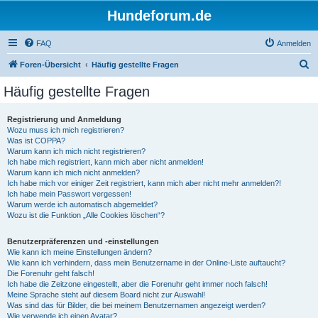
Hundeforum.de
FAQ
Anmelden
S
Foren-Übersicht
Häufig gestellte Fragen
u
Häufig gestellte Fragen
c
h
Registrierung und Anmeldung
Wozu muss ich mich registrieren?
e
Was ist COPPA?
Warum kann ich mich nicht registrieren?
Ich habe mich registriert, kann mich aber nicht anmelden!
Warum kann ich mich nicht anmelden?
Ich habe mich vor einiger Zeit registriert, kann mich aber nicht mehr anmelden?!
Ich habe mein Passwort vergessen!
Warum werde ich automatisch abgemeldet?
Wozu ist die Funktion „Alle Cookies löschen“?
Benutzerpräferenzen und -einstellungen
Wie kann ich meine Einstellungen ändern?
Wie kann ich verhindern, dass mein Benutzername in der Online-Liste auftaucht?
Die Forenuhr geht falsch!
Ich habe die Zeitzone eingestellt, aber die Forenuhr geht immer noch falsch!
Meine Sprache steht auf diesem Board nicht zur Auswahl!
Was sind das für Bilder, die bei meinem Benutzernamen angezeigt werden?
Wie verwende ich einen Avatar?