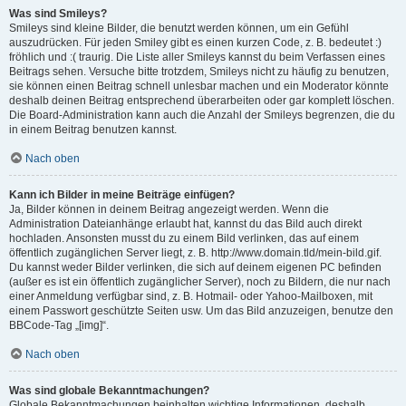
Was sind Smileys?
Smileys sind kleine Bilder, die benutzt werden können, um ein Gefühl
auszudrücken. Für jeden Smiley gibt es einen kurzen Code, z. B. bedeutet :)
fröhlich und :( traurig. Die Liste aller Smileys kannst du beim Verfassen eines
Beitrags sehen. Versuche bitte trotzdem, Smileys nicht zu häufig zu benutzen,
sie können einen Beitrag schnell unlesbar machen und ein Moderator könnte
deshalb deinen Beitrag entsprechend überarbeiten oder gar komplett löschen.
Die Board-Administration kann auch die Anzahl der Smileys begrenzen, die du
in einem Beitrag benutzen kannst.
Nach oben
Kann ich Bilder in meine Beiträge einfügen?
Ja, Bilder können in deinem Beitrag angezeigt werden. Wenn die
Administration Dateianhänge erlaubt hat, kannst du das Bild auch direkt
hochladen. Ansonsten musst du zu einem Bild verlinken, das auf einem
öffentlich zugänglichen Server liegt, z. B. http://www.domain.tld/mein-bild.gif.
Du kannst weder Bilder verlinken, die sich auf deinem eigenen PC befinden
(außer es ist ein öffentlich zugänglicher Server), noch zu Bildern, die nur nach
einer Anmeldung verfügbar sind, z. B. Hotmail- oder Yahoo-Mailboxen, mit
einem Passwort geschützte Seiten usw. Um das Bild anzuzeigen, benutze den
BBCode-Tag „[img]“.
Nach oben
Was sind globale Bekanntmachungen?
Globale Bekanntmachungen beinhalten wichtige Informationen, deshalb