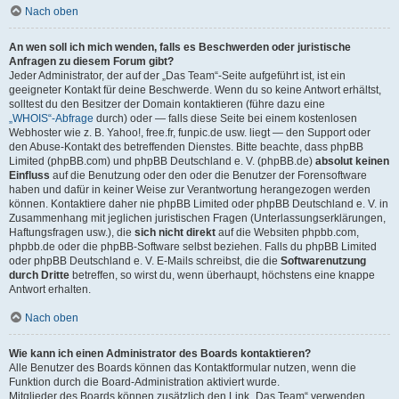
Nach oben
An wen soll ich mich wenden, falls es Beschwerden oder juristische
Anfragen zu diesem Forum gibt?
Jeder Administrator, der auf der „Das Team“-Seite aufgeführt ist, ist ein
geeigneter Kontakt für deine Beschwerde. Wenn du so keine Antwort erhältst,
solltest du den Besitzer der Domain kontaktieren (führe dazu eine
„WHOIS“-Abfrage
durch) oder — falls diese Seite bei einem kostenlosen
Webhoster wie z. B. Yahoo!, free.fr, funpic.de usw. liegt — den Support oder
den Abuse-Kontakt des betreffenden Dienstes. Bitte beachte, dass phpBB
Limited (phpBB.com) und phpBB Deutschland e. V. (phpBB.de)
absolut keinen
Einfluss
auf die Benutzung oder den oder die Benutzer der Forensoftware
haben und dafür in keiner Weise zur Verantwortung herangezogen werden
können. Kontaktiere daher nie phpBB Limited oder phpBB Deutschland e. V. in
Zusammenhang mit jeglichen juristischen Fragen (Unterlassungserklärungen,
Haftungsfragen usw.), die
sich nicht direkt
auf die Websiten phpbb.com,
phpbb.de oder die phpBB-Software selbst beziehen. Falls du phpBB Limited
oder phpBB Deutschland e. V. E-Mails schreibst, die die
Softwarenutzung
durch Dritte
betreffen, so wirst du, wenn überhaupt, höchstens eine knappe
Antwort erhalten.
Nach oben
Wie kann ich einen Administrator des Boards kontaktieren?
Alle Benutzer des Boards können das Kontaktformular nutzen, wenn die
Funktion durch die Board-Administration aktiviert wurde.
Mitglieder des Boards können zusätzlich den Link „Das Team“ verwenden.