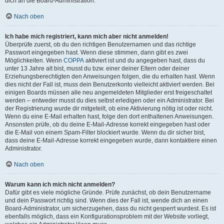
dich an die Board-Administration.
Nach oben
Ich habe mich registriert, kann mich aber nicht anmelden!
Überprüfe zuerst, ob du den richtigen Benutzernamen und das richtige
Passwort eingegeben hast. Wenn diese stimmen, dann gibt es zwei
Möglichkeiten. Wenn
COPPA
aktiviert ist und du angegeben hast, dass du
unter 13 Jahre alt bist, musst du bzw. einer deiner Eltern oder deiner
Erziehungsberechtigten den Anweisungen folgen, die du erhalten hast. Wenn
dies nicht der Fall ist, muss dein Benutzerkonto vielleicht aktiviert werden. Bei
einigen Boards müssen alle neu angemeldeten Mitglieder erst freigeschaltet
werden – entweder musst du dies selbst erledigen oder ein Administrator. Bei
der Registrierung wurde dir mitgeteilt, ob eine Aktivierung nötig ist oder nicht.
Wenn du eine E-Mail erhalten hast, folge den dort enthaltenen Anweisungen.
Ansonsten prüfe, ob du deine E-Mail-Adresse korrekt eingegeben hast oder
die E-Mail von einem Spam-Filter blockiert wurde. Wenn du dir sicher bist,
dass deine E-Mail-Adresse korrekt eingegeben wurde, dann kontaktiere einen
Administrator.
Nach oben
Warum kann ich mich nicht anmelden?
Dafür gibt es viele mögliche Gründe. Prüfe zunächst, ob dein Benutzername
und dein Passwort richtig sind. Wenn dies der Fall ist, wende dich an einen
Board-Administrator, um sicherzugehen, dass du nicht gesperrt wurdest. Es ist
ebenfalls möglich, dass ein Konfigurationsproblem mit der Website vorliegt,