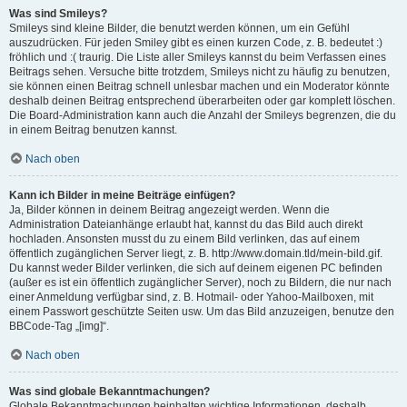
Was sind Smileys?
Smileys sind kleine Bilder, die benutzt werden können, um ein Gefühl
auszudrücken. Für jeden Smiley gibt es einen kurzen Code, z. B. bedeutet :)
fröhlich und :( traurig. Die Liste aller Smileys kannst du beim Verfassen eines
Beitrags sehen. Versuche bitte trotzdem, Smileys nicht zu häufig zu benutzen,
sie können einen Beitrag schnell unlesbar machen und ein Moderator könnte
deshalb deinen Beitrag entsprechend überarbeiten oder gar komplett löschen.
Die Board-Administration kann auch die Anzahl der Smileys begrenzen, die du
in einem Beitrag benutzen kannst.
Nach oben
Kann ich Bilder in meine Beiträge einfügen?
Ja, Bilder können in deinem Beitrag angezeigt werden. Wenn die
Administration Dateianhänge erlaubt hat, kannst du das Bild auch direkt
hochladen. Ansonsten musst du zu einem Bild verlinken, das auf einem
öffentlich zugänglichen Server liegt, z. B. http://www.domain.tld/mein-bild.gif.
Du kannst weder Bilder verlinken, die sich auf deinem eigenen PC befinden
(außer es ist ein öffentlich zugänglicher Server), noch zu Bildern, die nur nach
einer Anmeldung verfügbar sind, z. B. Hotmail- oder Yahoo-Mailboxen, mit
einem Passwort geschützte Seiten usw. Um das Bild anzuzeigen, benutze den
BBCode-Tag „[img]“.
Nach oben
Was sind globale Bekanntmachungen?
Globale Bekanntmachungen beinhalten wichtige Informationen, deshalb