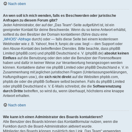
Nach oben
An wen soll ich mich wenden, falls es Beschwerden oder juristische
Anfragen zu diesem Forum gibt?
Jeder Administrator, der auf der „Das Team“-Seite aufgeführt ist, ist ein
geeigneter Kontakt für deine Beschwerde. Wenn du so keine Antwort erhältst,
solltest du den Besitzer der Domain kontaktieren (führe dazu eine
„WHOIS“-Abfrage
durch) oder — falls diese Seite bei einem kostenlosen
Webhoster wie z. B. Yahoo!, free.fr, funpic.de usw. liegt — den Support oder
den Abuse-Kontakt des betreffenden Dienstes. Bitte beachte, dass phpBB
Limited (phpBB.com) und phpBB Deutschland e. V. (phpBB.de)
absolut keinen
Einfluss
auf die Benutzung oder den oder die Benutzer der Forensoftware
haben und dafür in keiner Weise zur Verantwortung herangezogen werden
können. Kontaktiere daher nie phpBB Limited oder phpBB Deutschland e. V. in
Zusammenhang mit jeglichen juristischen Fragen (Unterlassungserklärungen,
Haftungsfragen usw.), die
sich nicht direkt
auf die Websiten phpbb.com,
phpbb.de oder die phpBB-Software selbst beziehen. Falls du phpBB Limited
oder phpBB Deutschland e. V. E-Mails schreibst, die die
Softwarenutzung
durch Dritte
betreffen, so wirst du, wenn überhaupt, höchstens eine knappe
Antwort erhalten.
Nach oben
Wie kann ich einen Administrator des Boards kontaktieren?
Alle Benutzer des Boards können das Kontaktformular nutzen, wenn die
Funktion durch die Board-Administration aktiviert wurde.
Mitglieder des Boards können zusätzlich den Link „Das Team“ verwenden.