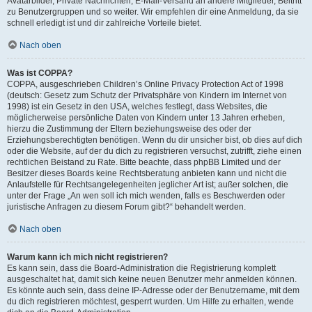
Avatarbilder, Private Nachrichten, E-Mail-Versand an andere Mitglieder, Beitritt
zu Benutzergruppen und so weiter. Wir empfehlen dir eine Anmeldung, da sie
schnell erledigt ist und dir zahlreiche Vorteile bietet.
Nach oben
Was ist COPPA?
COPPA, ausgeschrieben Children’s Online Privacy Protection Act of 1998
(deutsch: Gesetz zum Schutz der Privatsphäre von Kindern im Internet von
1998) ist ein Gesetz in den USA, welches festlegt, dass Websites, die
möglicherweise persönliche Daten von Kindern unter 13 Jahren erheben,
hierzu die Zustimmung der Eltern beziehungsweise des oder der
Erziehungsberechtigten benötigen. Wenn du dir unsicher bist, ob dies auf dich
oder die Website, auf der du dich zu registrieren versuchst, zutrifft, ziehe einen
rechtlichen Beistand zu Rate. Bitte beachte, dass phpBB Limited und der
Besitzer dieses Boards keine Rechtsberatung anbieten kann und nicht die
Anlaufstelle für Rechtsangelegenheiten jeglicher Art ist; außer solchen, die
unter der Frage „An wen soll ich mich wenden, falls es Beschwerden oder
juristische Anfragen zu diesem Forum gibt?“ behandelt werden.
Nach oben
Warum kann ich mich nicht registrieren?
Es kann sein, dass die Board-Administration die Registrierung komplett
ausgeschaltet hat, damit sich keine neuen Benutzer mehr anmelden können.
Es könnte auch sein, dass deine IP-Adresse oder der Benutzername, mit dem
du dich registrieren möchtest, gesperrt wurden. Um Hilfe zu erhalten, wende