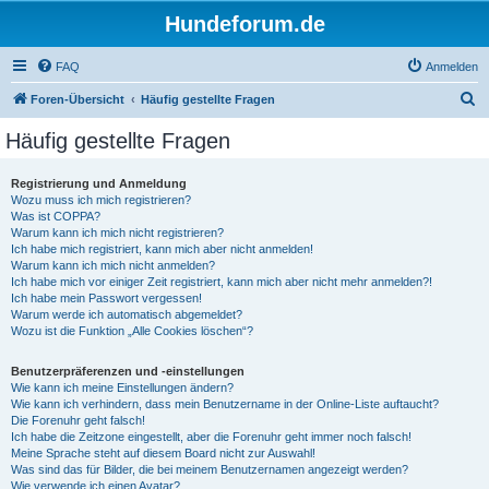
Hundeforum.de
FAQ
Anmelden
S
Foren-Übersicht
Häufig gestellte Fragen
u
Häufig gestellte Fragen
c
h
Registrierung und Anmeldung
Wozu muss ich mich registrieren?
e
Was ist COPPA?
Warum kann ich mich nicht registrieren?
Ich habe mich registriert, kann mich aber nicht anmelden!
Warum kann ich mich nicht anmelden?
Ich habe mich vor einiger Zeit registriert, kann mich aber nicht mehr anmelden?!
Ich habe mein Passwort vergessen!
Warum werde ich automatisch abgemeldet?
Wozu ist die Funktion „Alle Cookies löschen“?
Benutzerpräferenzen und -einstellungen
Wie kann ich meine Einstellungen ändern?
Wie kann ich verhindern, dass mein Benutzername in der Online-Liste auftaucht?
Die Forenuhr geht falsch!
Ich habe die Zeitzone eingestellt, aber die Forenuhr geht immer noch falsch!
Meine Sprache steht auf diesem Board nicht zur Auswahl!
Was sind das für Bilder, die bei meinem Benutzernamen angezeigt werden?
Wie verwende ich einen Avatar?