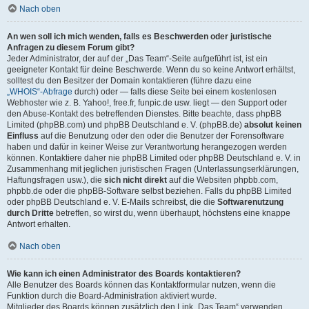
Nach oben
An wen soll ich mich wenden, falls es Beschwerden oder juristische
Anfragen zu diesem Forum gibt?
Jeder Administrator, der auf der „Das Team“-Seite aufgeführt ist, ist ein
geeigneter Kontakt für deine Beschwerde. Wenn du so keine Antwort erhältst,
solltest du den Besitzer der Domain kontaktieren (führe dazu eine
„WHOIS“-Abfrage
durch) oder — falls diese Seite bei einem kostenlosen
Webhoster wie z. B. Yahoo!, free.fr, funpic.de usw. liegt — den Support oder
den Abuse-Kontakt des betreffenden Dienstes. Bitte beachte, dass phpBB
Limited (phpBB.com) und phpBB Deutschland e. V. (phpBB.de)
absolut keinen
Einfluss
auf die Benutzung oder den oder die Benutzer der Forensoftware
haben und dafür in keiner Weise zur Verantwortung herangezogen werden
können. Kontaktiere daher nie phpBB Limited oder phpBB Deutschland e. V. in
Zusammenhang mit jeglichen juristischen Fragen (Unterlassungserklärungen,
Haftungsfragen usw.), die
sich nicht direkt
auf die Websiten phpbb.com,
phpbb.de oder die phpBB-Software selbst beziehen. Falls du phpBB Limited
oder phpBB Deutschland e. V. E-Mails schreibst, die die
Softwarenutzung
durch Dritte
betreffen, so wirst du, wenn überhaupt, höchstens eine knappe
Antwort erhalten.
Nach oben
Wie kann ich einen Administrator des Boards kontaktieren?
Alle Benutzer des Boards können das Kontaktformular nutzen, wenn die
Funktion durch die Board-Administration aktiviert wurde.
Mitglieder des Boards können zusätzlich den Link „Das Team“ verwenden.