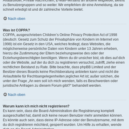
Avatarbilder, Private Nachrichten, E-Mail-Versand an andere Mitglieder, Beitritt
zu Benutzergruppen und so weiter. Wir empfehlen dir eine Anmeldung, da sie
schnell erledigt ist und dir zahlreiche Vorteile bietet.
Nach oben
Was ist COPPA?
COPPA, ausgeschrieben Children’s Online Privacy Protection Act of 1998
(deutsch: Gesetz zum Schutz der Privatsphäre von Kindern im Internet von
1998) ist ein Gesetz in den USA, welches festlegt, dass Websites, die
möglicherweise persönliche Daten von Kindern unter 13 Jahren erheben,
hierzu die Zustimmung der Eltern beziehungsweise des oder der
Erziehungsberechtigten benötigen. Wenn du dir unsicher bist, ob dies auf dich
oder die Website, auf der du dich zu registrieren versuchst, zutrifft, ziehe einen
rechtlichen Beistand zu Rate. Bitte beachte, dass phpBB Limited und der
Besitzer dieses Boards keine Rechtsberatung anbieten kann und nicht die
Anlaufstelle für Rechtsangelegenheiten jeglicher Art ist; außer solchen, die
unter der Frage „An wen soll ich mich wenden, falls es Beschwerden oder
juristische Anfragen zu diesem Forum gibt?“ behandelt werden.
Nach oben
Warum kann ich mich nicht registrieren?
Es kann sein, dass die Board-Administration die Registrierung komplett
ausgeschaltet hat, damit sich keine neuen Benutzer mehr anmelden können.
Es könnte auch sein, dass deine IP-Adresse oder der Benutzername, mit dem
du dich registrieren möchtest, gesperrt wurden. Um Hilfe zu erhalten, wende