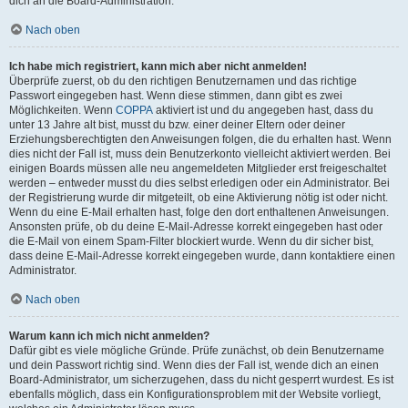
dich an die Board-Administration.
Nach oben
Ich habe mich registriert, kann mich aber nicht anmelden!
Überprüfe zuerst, ob du den richtigen Benutzernamen und das richtige
Passwort eingegeben hast. Wenn diese stimmen, dann gibt es zwei
Möglichkeiten. Wenn
COPPA
aktiviert ist und du angegeben hast, dass du
unter 13 Jahre alt bist, musst du bzw. einer deiner Eltern oder deiner
Erziehungsberechtigten den Anweisungen folgen, die du erhalten hast. Wenn
dies nicht der Fall ist, muss dein Benutzerkonto vielleicht aktiviert werden. Bei
einigen Boards müssen alle neu angemeldeten Mitglieder erst freigeschaltet
werden – entweder musst du dies selbst erledigen oder ein Administrator. Bei
der Registrierung wurde dir mitgeteilt, ob eine Aktivierung nötig ist oder nicht.
Wenn du eine E-Mail erhalten hast, folge den dort enthaltenen Anweisungen.
Ansonsten prüfe, ob du deine E-Mail-Adresse korrekt eingegeben hast oder
die E-Mail von einem Spam-Filter blockiert wurde. Wenn du dir sicher bist,
dass deine E-Mail-Adresse korrekt eingegeben wurde, dann kontaktiere einen
Administrator.
Nach oben
Warum kann ich mich nicht anmelden?
Dafür gibt es viele mögliche Gründe. Prüfe zunächst, ob dein Benutzername
und dein Passwort richtig sind. Wenn dies der Fall ist, wende dich an einen
Board-Administrator, um sicherzugehen, dass du nicht gesperrt wurdest. Es ist
ebenfalls möglich, dass ein Konfigurationsproblem mit der Website vorliegt,