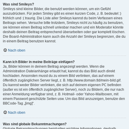
Was sind Smileys?
Smileys sind kleine Bilder, die benutzt werden können, um ein Gefühl
auszudrücken. Für jeden Smiley gibt es einen kurzen Code, z. B. bedeutet :)
fröhlich und :( traurig. Die Liste aller Smileys kannst du beim Verfassen eines
Beitrags sehen. Versuche bitte trotzdem, Smileys nicht zu häufig zu benutzen,
sie können einen Beitrag schnell unlesbar machen und ein Moderator könnte
deshalb deinen Beitrag entsprechend überarbeiten oder gar komplett löschen.
Die Board-Administration kann auch die Anzahl der Smileys begrenzen, die du
in einem Beitrag benutzen kannst.
Nach oben
Kann ich Bilder in meine Beiträge einfügen?
Ja, Bilder können in deinem Beitrag angezeigt werden. Wenn die
Administration Dateianhänge erlaubt hat, kannst du das Bild auch direkt
hochladen. Ansonsten musst du zu einem Bild verlinken, das auf einem
öffentlich zugänglichen Server liegt, z. B. http://www.domain.tld/mein-bild.gif.
Du kannst weder Bilder verlinken, die sich auf deinem eigenen PC befinden
(außer es ist ein öffentlich zugänglicher Server), noch zu Bildern, die nur nach
einer Anmeldung verfügbar sind, z. B. Hotmail- oder Yahoo-Mailboxen, mit
einem Passwort geschützte Seiten usw. Um das Bild anzuzeigen, benutze den
BBCode-Tag „[img]“.
Nach oben
Was sind globale Bekanntmachungen?
Globale Bekanntmachungen beinhalten wichtige Informationen, deshalb