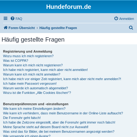
Hundeforum.de
FAQ
Anmelden
S
Foren-Übersicht
Häufig gestellte Fragen
u
Häufig gestellte Fragen
c
h
Registrierung und Anmeldung
Wozu muss ich mich registrieren?
e
Was ist COPPA?
Warum kann ich mich nicht registrieren?
Ich habe mich registriert, kann mich aber nicht anmelden!
Warum kann ich mich nicht anmelden?
Ich habe mich vor einiger Zeit registriert, kann mich aber nicht mehr anmelden?!
Ich habe mein Passwort vergessen!
Warum werde ich automatisch abgemeldet?
Wozu ist die Funktion „Alle Cookies löschen“?
Benutzerpräferenzen und -einstellungen
Wie kann ich meine Einstellungen ändern?
Wie kann ich verhindern, dass mein Benutzername in der Online-Liste auftaucht?
Die Forenuhr geht falsch!
Ich habe die Zeitzone eingestellt, aber die Forenuhr geht immer noch falsch!
Meine Sprache steht auf diesem Board nicht zur Auswahl!
Was sind das für Bilder, die bei meinem Benutzernamen angezeigt werden?
Wie verwende ich einen Avatar?