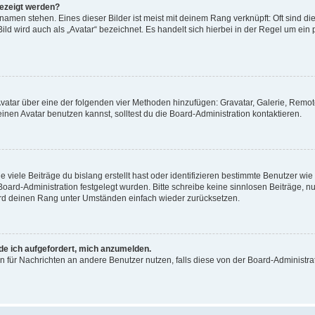
gezeigt werden?
amen stehen. Eines dieser Bilder ist meist mit deinem Rang verknüpft: Oft sind di
ld wird auch als „Avatar“ bezeichnet. Es handelt sich hierbei in der Regel um ein
 Avatar über eine der folgenden vier Methoden hinzufügen: Gravatar, Galerie, Rem
en Avatar benutzen kannst, solltest du die Board-Administration kontaktieren.
viele Beiträge du bislang erstellt hast oder identifizieren bestimmte Benutzer w
 Board-Administration festgelegt wurden. Bitte schreibe keine sinnlosen Beiträge
wird deinen Rang unter Umständen einfach wieder zurücksetzen.
rde ich aufgefordert, mich anzumelden.
ion für Nachrichten an andere Benutzer nutzen, falls diese von der Board-Administ