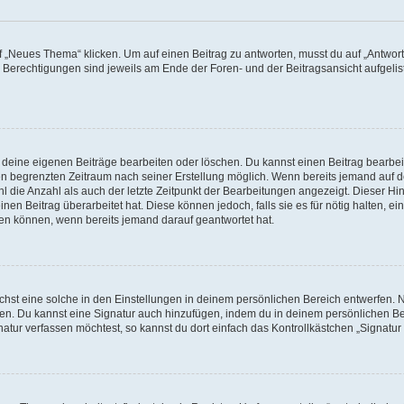
„Neues Thema“ klicken. Um auf einen Beitrag zu antworten, musst du auf „Antworte
e Berechtigungen sind jeweils am Ende der Foren- und der Beitragsansicht aufgeliste
r deine eigenen Beiträge bearbeiten oder löschen. Du kannst einen Beitrag bearbe
inen begrenzten Zeitraum nach seiner Erstellung möglich. Wenn bereits jemand auf de
 die Anzahl als auch der letzte Zeitpunkt der Bearbeitungen angezeigt. Dieser Hi
en Beitrag überarbeitet hat. Diese können jedoch, falls sie es für nötig halten, ei
hen können, wenn bereits jemand darauf geantwortet hat.
st eine solche in den Einstellungen in deinem persönlichen Bereich entwerfen. Na
eren. Du kannst eine Signatur auch hinzufügen, indem du in deinem persönlichen 
atur verfassen möchtest, so kannst du dort einfach das Kontrollkästchen „Signatu