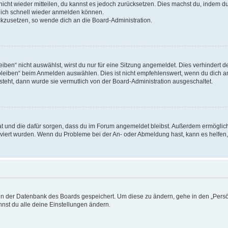
 nicht wieder mitteilen, du kannst es jedoch zurücksetzen. Dies machst du, indem 
 dich schnell wieder anmelden können.
ückzusetzen, so wende dich an die Board-Administration.
en“ nicht auswählst, wirst du nur für eine Sitzung angemeldet. Dies verhindert 
leiben“ beim Anmelden auswählen. Dies ist nicht empfehlenswert, wenn du dich an
 steht, dann wurde sie vermutlich von der Board-Administration ausgeschaltet.
 hat und die dafür sorgen, dass du im Forum angemeldet bleibst. Außerdem ermögli
tiviert wurden. Wenn du Probleme bei der An- oder Abmeldung hast, kann es helfen
n in der Datenbank des Boards gespeichert. Um diese zu ändern, gehe in den „Persö
nst du alle deine Einstellungen ändern.