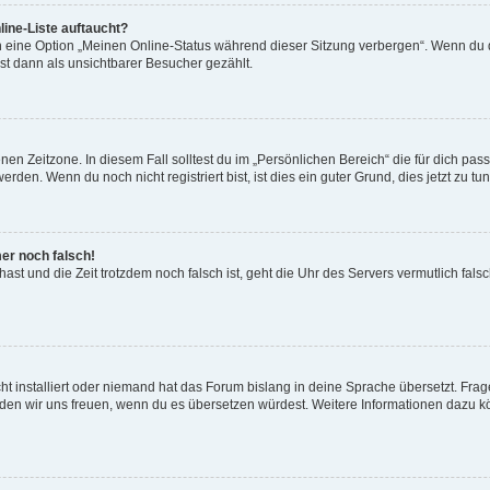
ine-Liste auftaucht?
n eine Option „Meinen Online-Status während dieser Sitzung verbergen“. Wenn du d
st dann als unsichtbarer Besucher gezählt.
en Zeitzone. In diesem Fall solltest du im „Persönlichen Bereich“ die für dich passe
den. Wenn du noch nicht registriert bist, ist dies ein guter Grund, dies jetzt zu tun
mer noch falsch!
t hast und die Zeit trotzdem noch falsch ist, geht die Uhr des Servers vermutlich fal
t installiert oder niemand hat das Forum bislang in deine Sprache übersetzt. Frag
, würden wir uns freuen, wenn du es übersetzen würdest. Weitere Informationen dazu