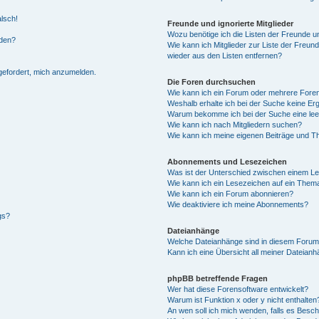
alsch!
Freunde und ignorierte Mitglieder
Wozu benötige ich die Listen der Freunde un
rden?
Wie kann ich Mitglieder zur Liste der Freund
wieder aus den Listen entfernen?
fgefordert, mich anzumelden.
Die Foren durchsuchen
Wie kann ich ein Forum oder mehrere For
Weshalb erhalte ich bei der Suche keine Er
Warum bekomme ich bei der Suche eine lee
Wie kann ich nach Mitgliedern suchen?
Wie kann ich meine eigenen Beiträge und T
Abonnements und Lesezeichen
Was ist der Unterschied zwischen einem L
Wie kann ich ein Lesezeichen auf ein Them
Wie kann ich ein Forum abonnieren?
Wie deaktiviere ich meine Abonnements?
gs?
Dateianhänge
Welche Dateianhänge sind in diesem Forum
Kann ich eine Übersicht all meiner Dateian
phpBB betreffende Fragen
Wer hat diese Forensoftware entwickelt?
Warum ist Funktion x oder y nicht enthalten
An wen soll ich mich wenden, falls es Besc