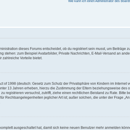
Wie kann ich einen Administrator des Board
istration dieses Forums entscheidet, ob du registriert sein musst, um Beiträge zu s
ung stehen: zum Beispiel Avatarbilder, Private Nachrichten, E-Mail-Versand an ander
 zahlreiche Vorteile bietet.
t of 1998 (deutsch: Gesetz zum Schutz der Privatsphäre von Kindern im Internet vo
unter 13 Jahren erheben, hierzu die Zustimmung der Eltern beziehungsweise des o
h zu registrieren versuchst, zutrifft, ziehe einen rechtlichen Beistand zu Rate. Bit
für Rechtsangelegenheiten jeglicher Art ist; außer solchen, die unter der Frage „
.
g komplett ausgeschaltet hat, damit sich keine neuen Benutzer mehr anmelden könn