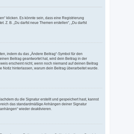
n“ klicken. Es könnte sein, dass eine Registrierung
t. Z. B. „Du darfst neue Themen erstellen“, „Du darfst
iten, indem du das „Ändere Beitrag“-Symbol für den
inen Beitrag geantwortet hat, wird dein Beitrag in der
nweis erscheint nicht, wenn noch niemand auf deinen Beitrag
ne Notiz hinterlassen, warum dein Beitrag überarbeitet wurde.
chdem du die Signatur erstellt und gespeichert hast, kannst
Bereich das standardmäßige Anhängen deiner Signatur
r anhängen“ wieder deaktivieren.