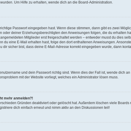
 wurden. Um Hilfe zu erhalten, wende dich an die Board-Administration.
 richtige Passwort eingegeben hast. Wenn diese stimmen, dann gibt es zwei Mögl
tern oder deiner Erziehungsberechtigten den Anweisungen folgen, die du erhalten ha
u angemeldeten Mitglieder erst freigeschaltet werden – entweder musst du dies selbs
. Wenn du eine E-Mail erhalten hast, folge den dort enthaltenen Anweisungen. Ansons
 dir sicher bist, dass deine E-Mail-Adresse korrekt eingegeben wurde, dann kontak
Benutzername und dein Passwort richtig sind. Wenn dies der Fall ist, wende dich a
ionsproblem mit der Website vorliegt, welches ein Administrator lösen muss.
icht mehr anmelden?!
erschieden Gründen deaktiviert oder gelöscht hat. Außerdem löschen viele Boards r
triere dich einfach erneut und nimm aktiv an den Diskussionen teil!