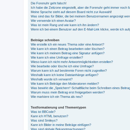
Die Forenuhr geht falsch!
Ich habe die Zeitzone eingestellt, aber die Forenuhr geht immer noch f
Meine Sprache steht auf diesem Board nicht zur Auswahl!
Was sind das für Bilder, die bei meinem Benutzernamen angezeigt we
Wie verwende ich einen Avatar?
Was ist mein Rang und wie kann ich ihn ändern?
Wenn ich bei einem Benutzer auf den E-Mail-Link klicke, werde ich au
Beiträge schreiben
Wie erstelle ich ein neues Thema oder eine Antwort?
Wie kann ich einen Beitrag bearbeiten oder löschen?
Wie kann ich meinem Beitrag eine Signatur anfügen?
Wie kann ich eine Umfrage erstellen?
Wieso kann ich nicht mehr Antwortmöglichkeiten erstellen?
Wie bearbeite oder lösche ich eine Umfrage?
Warum kann ich auf bestimmte Foren nicht zugreifen?
Weshalb kann ich keine Dateianhänge anfügen?
Weshalb wurde ich verwarnt?
Wie kann ich Beiträge den Moderatoren melden?
Was bewirkt die „Speichern“-Schaltfläche beim Schreiben eines Beitra
Warum muss mein Beitrag erst freigegeben werden?
Wie markiere ich ein Thema als neu?
Textformatierung und Thementypen
Was ist BBCode?
Kann ich HTML benutzen?
Was sind Smileys?
Kann ich Bilder in meine Beiträge einfügen?
Was sind globale Bekanntmachungen?