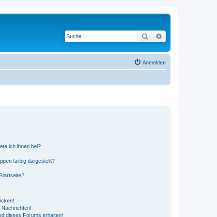
Suche
Erweiterte Suche
Anmelden
ete ich ihnen bei?
en farbig dargestellt?
tartseite?
icken!
 Nachrichten!
ed dieses Forums erhalten!