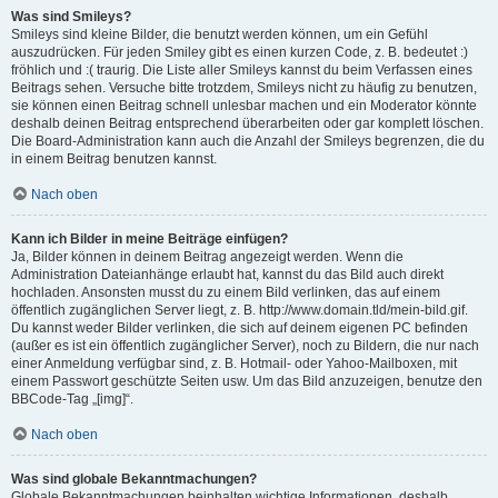
Was sind Smileys?
Smileys sind kleine Bilder, die benutzt werden können, um ein Gefühl
auszudrücken. Für jeden Smiley gibt es einen kurzen Code, z. B. bedeutet :)
fröhlich und :( traurig. Die Liste aller Smileys kannst du beim Verfassen eines
Beitrags sehen. Versuche bitte trotzdem, Smileys nicht zu häufig zu benutzen,
sie können einen Beitrag schnell unlesbar machen und ein Moderator könnte
deshalb deinen Beitrag entsprechend überarbeiten oder gar komplett löschen.
Die Board-Administration kann auch die Anzahl der Smileys begrenzen, die du
in einem Beitrag benutzen kannst.
Nach oben
Kann ich Bilder in meine Beiträge einfügen?
Ja, Bilder können in deinem Beitrag angezeigt werden. Wenn die
Administration Dateianhänge erlaubt hat, kannst du das Bild auch direkt
hochladen. Ansonsten musst du zu einem Bild verlinken, das auf einem
öffentlich zugänglichen Server liegt, z. B. http://www.domain.tld/mein-bild.gif.
Du kannst weder Bilder verlinken, die sich auf deinem eigenen PC befinden
(außer es ist ein öffentlich zugänglicher Server), noch zu Bildern, die nur nach
einer Anmeldung verfügbar sind, z. B. Hotmail- oder Yahoo-Mailboxen, mit
einem Passwort geschützte Seiten usw. Um das Bild anzuzeigen, benutze den
BBCode-Tag „[img]“.
Nach oben
Was sind globale Bekanntmachungen?
Globale Bekanntmachungen beinhalten wichtige Informationen, deshalb