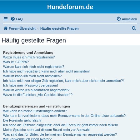
Hundeforum.de
FAQ
Anmelden
S
Foren-Übersicht
Häufig gestellte Fragen
u
Häufig gestellte Fragen
c
h
Registrierung und Anmeldung
Wozu muss ich mich registrieren?
e
Was ist COPPA?
Warum kann ich mich nicht registrieren?
Ich habe mich registriert, kann mich aber nicht anmelden!
Warum kann ich mich nicht anmelden?
Ich habe mich vor einiger Zeit registriert, kann mich aber nicht mehr anmelden?!
Ich habe mein Passwort vergessen!
Warum werde ich automatisch abgemeldet?
Wozu ist die Funktion „Alle Cookies löschen“?
Benutzerpräferenzen und -einstellungen
Wie kann ich meine Einstellungen ändern?
Wie kann ich verhindern, dass mein Benutzername in der Online-Liste auftaucht?
Die Forenuhr geht falsch!
Ich habe die Zeitzone eingestellt, aber die Forenuhr geht immer noch falsch!
Meine Sprache steht auf diesem Board nicht zur Auswahl!
Was sind das für Bilder, die bei meinem Benutzernamen angezeigt werden?
Wie verwende ich einen Avatar?