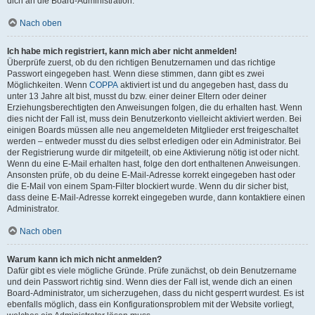
dich an die Board-Administration.
Nach oben
Ich habe mich registriert, kann mich aber nicht anmelden!
Überprüfe zuerst, ob du den richtigen Benutzernamen und das richtige
Passwort eingegeben hast. Wenn diese stimmen, dann gibt es zwei
Möglichkeiten. Wenn
COPPA
aktiviert ist und du angegeben hast, dass du
unter 13 Jahre alt bist, musst du bzw. einer deiner Eltern oder deiner
Erziehungsberechtigten den Anweisungen folgen, die du erhalten hast. Wenn
dies nicht der Fall ist, muss dein Benutzerkonto vielleicht aktiviert werden. Bei
einigen Boards müssen alle neu angemeldeten Mitglieder erst freigeschaltet
werden – entweder musst du dies selbst erledigen oder ein Administrator. Bei
der Registrierung wurde dir mitgeteilt, ob eine Aktivierung nötig ist oder nicht.
Wenn du eine E-Mail erhalten hast, folge den dort enthaltenen Anweisungen.
Ansonsten prüfe, ob du deine E-Mail-Adresse korrekt eingegeben hast oder
die E-Mail von einem Spam-Filter blockiert wurde. Wenn du dir sicher bist,
dass deine E-Mail-Adresse korrekt eingegeben wurde, dann kontaktiere einen
Administrator.
Nach oben
Warum kann ich mich nicht anmelden?
Dafür gibt es viele mögliche Gründe. Prüfe zunächst, ob dein Benutzername
und dein Passwort richtig sind. Wenn dies der Fall ist, wende dich an einen
Board-Administrator, um sicherzugehen, dass du nicht gesperrt wurdest. Es ist
ebenfalls möglich, dass ein Konfigurationsproblem mit der Website vorliegt,