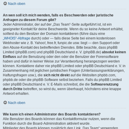
Nach oben
An wen soll ich mich wenden, falls es Beschwerden oder juristische
Anfragen zu diesem Forum gibt?
Jeder Administrator, der auf der „Das Team“-Seite aufgeführt ist, ist ein
geeigneter Kontakt für deine Beschwerde. Wenn du so keine Antwort erhältst,
solltest du den Besitzer der Domain kontaktieren (führe dazu eine
„WHOIS“-Abfrage
durch) oder — falls diese Seite bei einem kostenlosen
Webhoster wie z. B. Yahoo!, free.fr, funpic.de usw. liegt — den Support oder
den Abuse-Kontakt des betreffenden Dienstes. Bitte beachte, dass phpBB
Limited (phpBB.com) und phpBB Deutschland e. V. (phpBB.de)
absolut keinen
Einfluss
auf die Benutzung oder den oder die Benutzer der Forensoftware
haben und dafür in keiner Weise zur Verantwortung herangezogen werden
können. Kontaktiere daher nie phpBB Limited oder phpBB Deutschland e. V. in
Zusammenhang mit jeglichen juristischen Fragen (Unterlassungserklärungen,
Haftungsfragen usw.), die
sich nicht direkt
auf die Websiten phpbb.com,
phpbb.de oder die phpBB-Software selbst beziehen. Falls du phpBB Limited
oder phpBB Deutschland e. V. E-Mails schreibst, die die
Softwarenutzung
durch Dritte
betreffen, so wirst du, wenn überhaupt, höchstens eine knappe
Antwort erhalten.
Nach oben
Wie kann ich einen Administrator des Boards kontaktieren?
Alle Benutzer des Boards können das Kontaktformular nutzen, wenn die
Funktion durch die Board-Administration aktiviert wurde.
Mitglieder des Boards können zusätzlich den Link „Das Team“ verwenden.