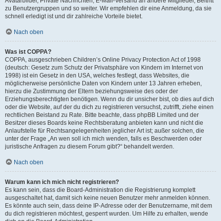
Avatarbilder, Private Nachrichten, E-Mail-Versand an andere Mitglieder, Beitritt
zu Benutzergruppen und so weiter. Wir empfehlen dir eine Anmeldung, da sie
schnell erledigt ist und dir zahlreiche Vorteile bietet.
Nach oben
Was ist COPPA?
COPPA, ausgeschrieben Children’s Online Privacy Protection Act of 1998
(deutsch: Gesetz zum Schutz der Privatsphäre von Kindern im Internet von
1998) ist ein Gesetz in den USA, welches festlegt, dass Websites, die
möglicherweise persönliche Daten von Kindern unter 13 Jahren erheben,
hierzu die Zustimmung der Eltern beziehungsweise des oder der
Erziehungsberechtigten benötigen. Wenn du dir unsicher bist, ob dies auf dich
oder die Website, auf der du dich zu registrieren versuchst, zutrifft, ziehe einen
rechtlichen Beistand zu Rate. Bitte beachte, dass phpBB Limited und der
Besitzer dieses Boards keine Rechtsberatung anbieten kann und nicht die
Anlaufstelle für Rechtsangelegenheiten jeglicher Art ist; außer solchen, die
unter der Frage „An wen soll ich mich wenden, falls es Beschwerden oder
juristische Anfragen zu diesem Forum gibt?“ behandelt werden.
Nach oben
Warum kann ich mich nicht registrieren?
Es kann sein, dass die Board-Administration die Registrierung komplett
ausgeschaltet hat, damit sich keine neuen Benutzer mehr anmelden können.
Es könnte auch sein, dass deine IP-Adresse oder der Benutzername, mit dem
du dich registrieren möchtest, gesperrt wurden. Um Hilfe zu erhalten, wende