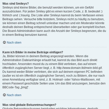
Was sind Smileys?
Smileys sind kleine Bilder, die benutzt werden können, um ein Gefühl
auszudrücken. Für jeden Smiley gibt es einen kurzen Code, z. B. bedeutet :)
fröhlich und :( traurig. Die Liste aller Smileys kannst du beim Verfassen eines
Beitrags sehen. Versuche bitte trotzdem, Smileys nicht zu häufig zu benutzen,
sie können einen Beitrag schnell unlesbar machen und ein Moderator könnte
deshalb deinen Beitrag entsprechend überarbeiten oder gar komplett löschen.
Die Board-Administration kann auch die Anzahl der Smileys begrenzen, die du
in einem Beitrag benutzen kannst.
Nach oben
Kann ich Bilder in meine Beiträge einfügen?
Ja, Bilder können in deinem Beitrag angezeigt werden. Wenn die
Administration Dateianhänge erlaubt hat, kannst du das Bild auch direkt
hochladen. Ansonsten musst du zu einem Bild verlinken, das auf einem
öffentlich zugänglichen Server liegt, z. B. http://www.domain.tld/mein-bild.gif.
Du kannst weder Bilder verlinken, die sich auf deinem eigenen PC befinden
(außer es ist ein öffentlich zugänglicher Server), noch zu Bildern, die nur nach
einer Anmeldung verfügbar sind, z. B. Hotmail- oder Yahoo-Mailboxen, mit
einem Passwort geschützte Seiten usw. Um das Bild anzuzeigen, benutze den
BBCode-Tag „[img]“.
Nach oben
Was sind globale Bekanntmachungen?
Globale Bekanntmachungen beinhalten wichtige Informationen, deshalb