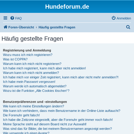
Hundeforum.de
FAQ
Anmelden
S
Foren-Übersicht
Häufig gestellte Fragen
u
Häufig gestellte Fragen
c
h
Registrierung und Anmeldung
Wozu muss ich mich registrieren?
e
Was ist COPPA?
Warum kann ich mich nicht registrieren?
Ich habe mich registriert, kann mich aber nicht anmelden!
Warum kann ich mich nicht anmelden?
Ich habe mich vor einiger Zeit registriert, kann mich aber nicht mehr anmelden?!
Ich habe mein Passwort vergessen!
Warum werde ich automatisch abgemeldet?
Wozu ist die Funktion „Alle Cookies löschen“?
Benutzerpräferenzen und -einstellungen
Wie kann ich meine Einstellungen ändern?
Wie kann ich verhindern, dass mein Benutzername in der Online-Liste auftaucht?
Die Forenuhr geht falsch!
Ich habe die Zeitzone eingestellt, aber die Forenuhr geht immer noch falsch!
Meine Sprache steht auf diesem Board nicht zur Auswahl!
Was sind das für Bilder, die bei meinem Benutzernamen angezeigt werden?
Wie verwende ich einen Avatar?