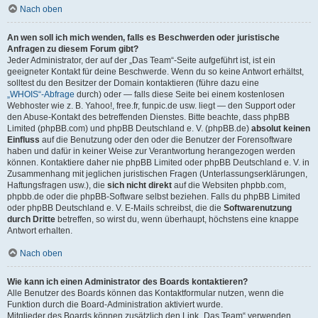
Nach oben
An wen soll ich mich wenden, falls es Beschwerden oder juristische
Anfragen zu diesem Forum gibt?
Jeder Administrator, der auf der „Das Team“-Seite aufgeführt ist, ist ein
geeigneter Kontakt für deine Beschwerde. Wenn du so keine Antwort erhältst,
solltest du den Besitzer der Domain kontaktieren (führe dazu eine
„WHOIS“-Abfrage
durch) oder — falls diese Seite bei einem kostenlosen
Webhoster wie z. B. Yahoo!, free.fr, funpic.de usw. liegt — den Support oder
den Abuse-Kontakt des betreffenden Dienstes. Bitte beachte, dass phpBB
Limited (phpBB.com) und phpBB Deutschland e. V. (phpBB.de)
absolut keinen
Einfluss
auf die Benutzung oder den oder die Benutzer der Forensoftware
haben und dafür in keiner Weise zur Verantwortung herangezogen werden
können. Kontaktiere daher nie phpBB Limited oder phpBB Deutschland e. V. in
Zusammenhang mit jeglichen juristischen Fragen (Unterlassungserklärungen,
Haftungsfragen usw.), die
sich nicht direkt
auf die Websiten phpbb.com,
phpbb.de oder die phpBB-Software selbst beziehen. Falls du phpBB Limited
oder phpBB Deutschland e. V. E-Mails schreibst, die die
Softwarenutzung
durch Dritte
betreffen, so wirst du, wenn überhaupt, höchstens eine knappe
Antwort erhalten.
Nach oben
Wie kann ich einen Administrator des Boards kontaktieren?
Alle Benutzer des Boards können das Kontaktformular nutzen, wenn die
Funktion durch die Board-Administration aktiviert wurde.
Mitglieder des Boards können zusätzlich den Link „Das Team“ verwenden.