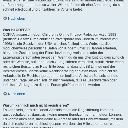
Avatarbilder, Private Nachrichten, E-Mail-Versand an andere Mitglieder, Beitritt
zu Benutzergruppen und so weiter. Wir empfehlen dir eine Anmeldung, da sie
schnell erledigt ist und dir zahlreiche Vorteile bietet.
Nach oben
Was ist COPPA?
COPPA, ausgeschrieben Children’s Online Privacy Protection Act of 1998
(deutsch: Gesetz zum Schutz der Privatsphäre von Kindern im Internet von
1998) ist ein Gesetz in den USA, welches festlegt, dass Websites, die
möglicherweise persönliche Daten von Kindern unter 13 Jahren erheben,
hierzu die Zustimmung der Eltern beziehungsweise des oder der
Erziehungsberechtigten benötigen. Wenn du dir unsicher bist, ob dies auf dich
oder die Website, auf der du dich zu registrieren versuchst, zutrifft, ziehe einen
rechtlichen Beistand zu Rate. Bitte beachte, dass phpBB Limited und der
Besitzer dieses Boards keine Rechtsberatung anbieten kann und nicht die
Anlaufstelle für Rechtsangelegenheiten jeglicher Art ist; außer solchen, die
unter der Frage „An wen soll ich mich wenden, falls es Beschwerden oder
juristische Anfragen zu diesem Forum gibt?“ behandelt werden.
Nach oben
Warum kann ich mich nicht registrieren?
Es kann sein, dass die Board-Administration die Registrierung komplett
ausgeschaltet hat, damit sich keine neuen Benutzer mehr anmelden können.
Es könnte auch sein, dass deine IP-Adresse oder der Benutzername, mit dem
du dich registrieren möchtest, gesperrt wurden. Um Hilfe zu erhalten, wende