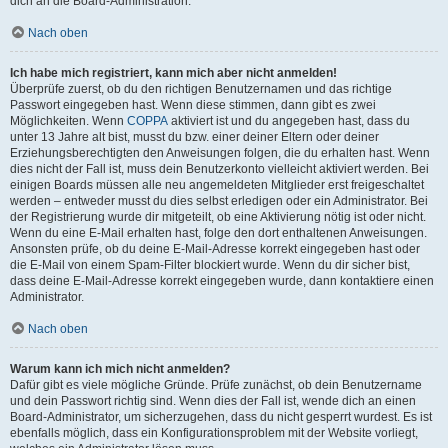
dich an die Board-Administration.
Nach oben
Ich habe mich registriert, kann mich aber nicht anmelden!
Überprüfe zuerst, ob du den richtigen Benutzernamen und das richtige
Passwort eingegeben hast. Wenn diese stimmen, dann gibt es zwei
Möglichkeiten. Wenn
COPPA
aktiviert ist und du angegeben hast, dass du
unter 13 Jahre alt bist, musst du bzw. einer deiner Eltern oder deiner
Erziehungsberechtigten den Anweisungen folgen, die du erhalten hast. Wenn
dies nicht der Fall ist, muss dein Benutzerkonto vielleicht aktiviert werden. Bei
einigen Boards müssen alle neu angemeldeten Mitglieder erst freigeschaltet
werden – entweder musst du dies selbst erledigen oder ein Administrator. Bei
der Registrierung wurde dir mitgeteilt, ob eine Aktivierung nötig ist oder nicht.
Wenn du eine E-Mail erhalten hast, folge den dort enthaltenen Anweisungen.
Ansonsten prüfe, ob du deine E-Mail-Adresse korrekt eingegeben hast oder
die E-Mail von einem Spam-Filter blockiert wurde. Wenn du dir sicher bist,
dass deine E-Mail-Adresse korrekt eingegeben wurde, dann kontaktiere einen
Administrator.
Nach oben
Warum kann ich mich nicht anmelden?
Dafür gibt es viele mögliche Gründe. Prüfe zunächst, ob dein Benutzername
und dein Passwort richtig sind. Wenn dies der Fall ist, wende dich an einen
Board-Administrator, um sicherzugehen, dass du nicht gesperrt wurdest. Es ist
ebenfalls möglich, dass ein Konfigurationsproblem mit der Website vorliegt,