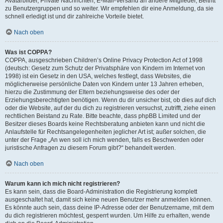
Avatarbilder, Private Nachrichten, E-Mail-Versand an andere Mitglieder, Beitritt
zu Benutzergruppen und so weiter. Wir empfehlen dir eine Anmeldung, da sie
schnell erledigt ist und dir zahlreiche Vorteile bietet.
Nach oben
Was ist COPPA?
COPPA, ausgeschrieben Children’s Online Privacy Protection Act of 1998
(deutsch: Gesetz zum Schutz der Privatsphäre von Kindern im Internet von
1998) ist ein Gesetz in den USA, welches festlegt, dass Websites, die
möglicherweise persönliche Daten von Kindern unter 13 Jahren erheben,
hierzu die Zustimmung der Eltern beziehungsweise des oder der
Erziehungsberechtigten benötigen. Wenn du dir unsicher bist, ob dies auf dich
oder die Website, auf der du dich zu registrieren versuchst, zutrifft, ziehe einen
rechtlichen Beistand zu Rate. Bitte beachte, dass phpBB Limited und der
Besitzer dieses Boards keine Rechtsberatung anbieten kann und nicht die
Anlaufstelle für Rechtsangelegenheiten jeglicher Art ist; außer solchen, die
unter der Frage „An wen soll ich mich wenden, falls es Beschwerden oder
juristische Anfragen zu diesem Forum gibt?“ behandelt werden.
Nach oben
Warum kann ich mich nicht registrieren?
Es kann sein, dass die Board-Administration die Registrierung komplett
ausgeschaltet hat, damit sich keine neuen Benutzer mehr anmelden können.
Es könnte auch sein, dass deine IP-Adresse oder der Benutzername, mit dem
du dich registrieren möchtest, gesperrt wurden. Um Hilfe zu erhalten, wende