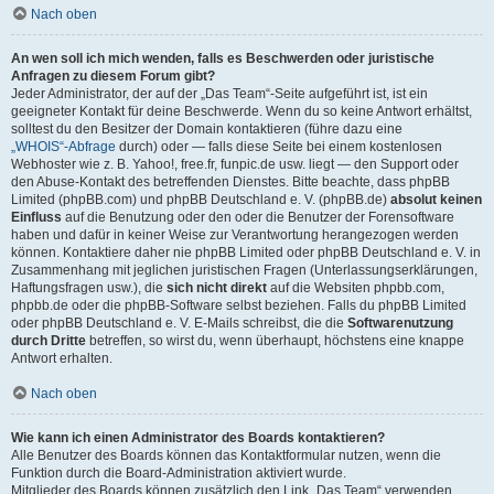
Nach oben
An wen soll ich mich wenden, falls es Beschwerden oder juristische
Anfragen zu diesem Forum gibt?
Jeder Administrator, der auf der „Das Team“-Seite aufgeführt ist, ist ein
geeigneter Kontakt für deine Beschwerde. Wenn du so keine Antwort erhältst,
solltest du den Besitzer der Domain kontaktieren (führe dazu eine
„WHOIS“-Abfrage
durch) oder — falls diese Seite bei einem kostenlosen
Webhoster wie z. B. Yahoo!, free.fr, funpic.de usw. liegt — den Support oder
den Abuse-Kontakt des betreffenden Dienstes. Bitte beachte, dass phpBB
Limited (phpBB.com) und phpBB Deutschland e. V. (phpBB.de)
absolut keinen
Einfluss
auf die Benutzung oder den oder die Benutzer der Forensoftware
haben und dafür in keiner Weise zur Verantwortung herangezogen werden
können. Kontaktiere daher nie phpBB Limited oder phpBB Deutschland e. V. in
Zusammenhang mit jeglichen juristischen Fragen (Unterlassungserklärungen,
Haftungsfragen usw.), die
sich nicht direkt
auf die Websiten phpbb.com,
phpbb.de oder die phpBB-Software selbst beziehen. Falls du phpBB Limited
oder phpBB Deutschland e. V. E-Mails schreibst, die die
Softwarenutzung
durch Dritte
betreffen, so wirst du, wenn überhaupt, höchstens eine knappe
Antwort erhalten.
Nach oben
Wie kann ich einen Administrator des Boards kontaktieren?
Alle Benutzer des Boards können das Kontaktformular nutzen, wenn die
Funktion durch die Board-Administration aktiviert wurde.
Mitglieder des Boards können zusätzlich den Link „Das Team“ verwenden.