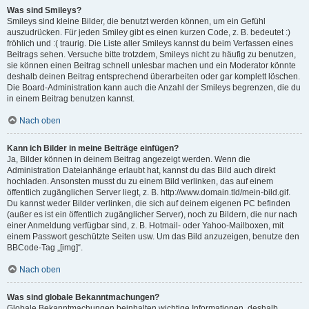
Was sind Smileys?
Smileys sind kleine Bilder, die benutzt werden können, um ein Gefühl
auszudrücken. Für jeden Smiley gibt es einen kurzen Code, z. B. bedeutet :)
fröhlich und :( traurig. Die Liste aller Smileys kannst du beim Verfassen eines
Beitrags sehen. Versuche bitte trotzdem, Smileys nicht zu häufig zu benutzen,
sie können einen Beitrag schnell unlesbar machen und ein Moderator könnte
deshalb deinen Beitrag entsprechend überarbeiten oder gar komplett löschen.
Die Board-Administration kann auch die Anzahl der Smileys begrenzen, die du
in einem Beitrag benutzen kannst.
Nach oben
Kann ich Bilder in meine Beiträge einfügen?
Ja, Bilder können in deinem Beitrag angezeigt werden. Wenn die
Administration Dateianhänge erlaubt hat, kannst du das Bild auch direkt
hochladen. Ansonsten musst du zu einem Bild verlinken, das auf einem
öffentlich zugänglichen Server liegt, z. B. http://www.domain.tld/mein-bild.gif.
Du kannst weder Bilder verlinken, die sich auf deinem eigenen PC befinden
(außer es ist ein öffentlich zugänglicher Server), noch zu Bildern, die nur nach
einer Anmeldung verfügbar sind, z. B. Hotmail- oder Yahoo-Mailboxen, mit
einem Passwort geschützte Seiten usw. Um das Bild anzuzeigen, benutze den
BBCode-Tag „[img]“.
Nach oben
Was sind globale Bekanntmachungen?
Globale Bekanntmachungen beinhalten wichtige Informationen, deshalb