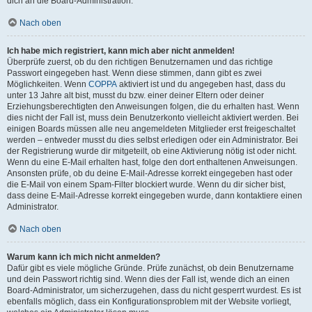
dich an die Board-Administration.
Nach oben
Ich habe mich registriert, kann mich aber nicht anmelden!
Überprüfe zuerst, ob du den richtigen Benutzernamen und das richtige
Passwort eingegeben hast. Wenn diese stimmen, dann gibt es zwei
Möglichkeiten. Wenn
COPPA
aktiviert ist und du angegeben hast, dass du
unter 13 Jahre alt bist, musst du bzw. einer deiner Eltern oder deiner
Erziehungsberechtigten den Anweisungen folgen, die du erhalten hast. Wenn
dies nicht der Fall ist, muss dein Benutzerkonto vielleicht aktiviert werden. Bei
einigen Boards müssen alle neu angemeldeten Mitglieder erst freigeschaltet
werden – entweder musst du dies selbst erledigen oder ein Administrator. Bei
der Registrierung wurde dir mitgeteilt, ob eine Aktivierung nötig ist oder nicht.
Wenn du eine E-Mail erhalten hast, folge den dort enthaltenen Anweisungen.
Ansonsten prüfe, ob du deine E-Mail-Adresse korrekt eingegeben hast oder
die E-Mail von einem Spam-Filter blockiert wurde. Wenn du dir sicher bist,
dass deine E-Mail-Adresse korrekt eingegeben wurde, dann kontaktiere einen
Administrator.
Nach oben
Warum kann ich mich nicht anmelden?
Dafür gibt es viele mögliche Gründe. Prüfe zunächst, ob dein Benutzername
und dein Passwort richtig sind. Wenn dies der Fall ist, wende dich an einen
Board-Administrator, um sicherzugehen, dass du nicht gesperrt wurdest. Es ist
ebenfalls möglich, dass ein Konfigurationsproblem mit der Website vorliegt,