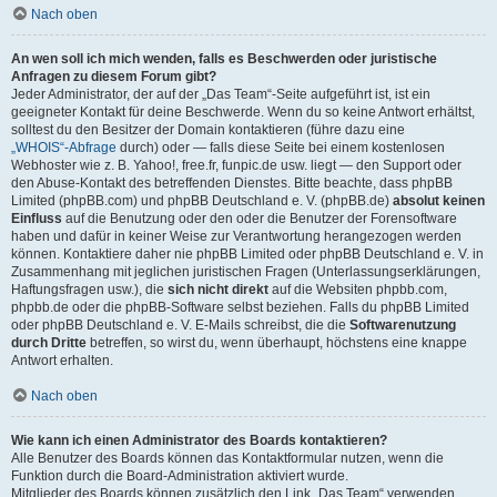
Nach oben
An wen soll ich mich wenden, falls es Beschwerden oder juristische
Anfragen zu diesem Forum gibt?
Jeder Administrator, der auf der „Das Team“-Seite aufgeführt ist, ist ein
geeigneter Kontakt für deine Beschwerde. Wenn du so keine Antwort erhältst,
solltest du den Besitzer der Domain kontaktieren (führe dazu eine
„WHOIS“-Abfrage
durch) oder — falls diese Seite bei einem kostenlosen
Webhoster wie z. B. Yahoo!, free.fr, funpic.de usw. liegt — den Support oder
den Abuse-Kontakt des betreffenden Dienstes. Bitte beachte, dass phpBB
Limited (phpBB.com) und phpBB Deutschland e. V. (phpBB.de)
absolut keinen
Einfluss
auf die Benutzung oder den oder die Benutzer der Forensoftware
haben und dafür in keiner Weise zur Verantwortung herangezogen werden
können. Kontaktiere daher nie phpBB Limited oder phpBB Deutschland e. V. in
Zusammenhang mit jeglichen juristischen Fragen (Unterlassungserklärungen,
Haftungsfragen usw.), die
sich nicht direkt
auf die Websiten phpbb.com,
phpbb.de oder die phpBB-Software selbst beziehen. Falls du phpBB Limited
oder phpBB Deutschland e. V. E-Mails schreibst, die die
Softwarenutzung
durch Dritte
betreffen, so wirst du, wenn überhaupt, höchstens eine knappe
Antwort erhalten.
Nach oben
Wie kann ich einen Administrator des Boards kontaktieren?
Alle Benutzer des Boards können das Kontaktformular nutzen, wenn die
Funktion durch die Board-Administration aktiviert wurde.
Mitglieder des Boards können zusätzlich den Link „Das Team“ verwenden.