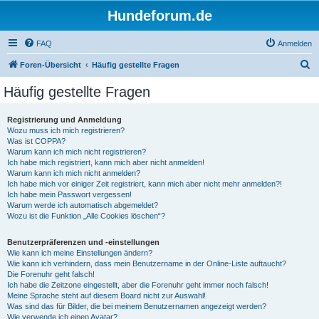
Hundeforum.de
FAQ
Anmelden
S
Foren-Übersicht
Häufig gestellte Fragen
u
Häufig gestellte Fragen
c
h
Registrierung und Anmeldung
Wozu muss ich mich registrieren?
e
Was ist COPPA?
Warum kann ich mich nicht registrieren?
Ich habe mich registriert, kann mich aber nicht anmelden!
Warum kann ich mich nicht anmelden?
Ich habe mich vor einiger Zeit registriert, kann mich aber nicht mehr anmelden?!
Ich habe mein Passwort vergessen!
Warum werde ich automatisch abgemeldet?
Wozu ist die Funktion „Alle Cookies löschen“?
Benutzerpräferenzen und -einstellungen
Wie kann ich meine Einstellungen ändern?
Wie kann ich verhindern, dass mein Benutzername in der Online-Liste auftaucht?
Die Forenuhr geht falsch!
Ich habe die Zeitzone eingestellt, aber die Forenuhr geht immer noch falsch!
Meine Sprache steht auf diesem Board nicht zur Auswahl!
Was sind das für Bilder, die bei meinem Benutzernamen angezeigt werden?
Wie verwende ich einen Avatar?