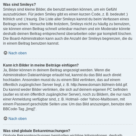
Was sind Smileys?
Smileys sind kleine Bilder, die benutzt werden können, um ein Gefühl
auszudrücken. Für jeden Smiley gibt es einen kurzen Code, z. B. bedeutet :)
fröhlich und :( traurig. Die Liste aller Smileys kannst du beim Verfassen eines
Beitrags sehen. Versuche bitte trotzdem, Smileys nicht zu häufig zu benutzen,
sie können einen Beitrag schnell unlesbar machen und ein Moderator könnte
deshalb deinen Beitrag entsprechend überarbeiten oder gar komplett löschen.
Die Board-Administration kann auch die Anzahl der Smileys begrenzen, die du
in einem Beitrag benutzen kannst.
Nach oben
Kann ich Bilder in meine Beiträge einfügen?
Ja, Bilder können in deinem Beitrag angezeigt werden. Wenn die
Administration Dateianhänge erlaubt hat, kannst du das Bild auch direkt
hochladen. Ansonsten musst du zu einem Bild verlinken, das auf einem
öffentlich zugänglichen Server liegt, z. B. http://www.domain.tld/mein-bild.gif.
Du kannst weder Bilder verlinken, die sich auf deinem eigenen PC befinden
(außer es ist ein öffentlich zugänglicher Server), noch zu Bildern, die nur nach
einer Anmeldung verfügbar sind, z. B. Hotmail- oder Yahoo-Mailboxen, mit
einem Passwort geschützte Seiten usw. Um das Bild anzuzeigen, benutze den
BBCode-Tag „[img]“.
Nach oben
Was sind globale Bekanntmachungen?
Globale Bekanntmachungen beinhalten wichtige Informationen, deshalb