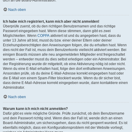
dich an die Board-Administration.
Nach oben
Ich habe mich registriert, kann mich aber nicht anmelden!
Überprüfe zuerst, ob du den richtigen Benutzernamen und das richtige
Passwort eingegeben hast. Wenn diese stimmen, dann gibt es zwei
Möglichkeiten. Wenn
COPPA
aktiviert ist und du angegeben hast, dass du
unter 13 Jahre alt bist, musst du bzw. einer deiner Eltern oder deiner
Erziehungsberechtigten den Anweisungen folgen, die du erhalten hast. Wenn
dies nicht der Fall ist, muss dein Benutzerkonto vielleicht aktiviert werden. Bei
einigen Boards müssen alle neu angemeldeten Mitglieder erst freigeschaltet
werden – entweder musst du dies selbst erledigen oder ein Administrator. Bei
der Registrierung wurde dir mitgeteilt, ob eine Aktivierung nötig ist oder nicht.
Wenn du eine E-Mail erhalten hast, folge den dort enthaltenen Anweisungen.
Ansonsten prüfe, ob du deine E-Mail-Adresse korrekt eingegeben hast oder
die E-Mail von einem Spam-Filter blockiert wurde. Wenn du dir sicher bist,
dass deine E-Mail-Adresse korrekt eingegeben wurde, dann kontaktiere einen
Administrator.
Nach oben
Warum kann ich mich nicht anmelden?
Dafür gibt es viele mögliche Gründe. Prüfe zunächst, ob dein Benutzername
und dein Passwort richtig sind. Wenn dies der Fall ist, wende dich an einen
Board-Administrator, um sicherzugehen, dass du nicht gesperrt wurdest. Es ist
ebenfalls möglich, dass ein Konfigurationsproblem mit der Website vorliegt,