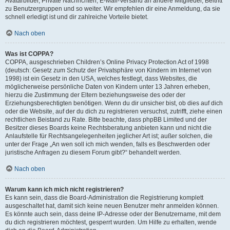
Avatarbilder, Private Nachrichten, E-Mail-Versand an andere Mitglieder, Beitritt
zu Benutzergruppen und so weiter. Wir empfehlen dir eine Anmeldung, da sie
schnell erledigt ist und dir zahlreiche Vorteile bietet.
Nach oben
Was ist COPPA?
COPPA, ausgeschrieben Children’s Online Privacy Protection Act of 1998
(deutsch: Gesetz zum Schutz der Privatsphäre von Kindern im Internet von
1998) ist ein Gesetz in den USA, welches festlegt, dass Websites, die
möglicherweise persönliche Daten von Kindern unter 13 Jahren erheben,
hierzu die Zustimmung der Eltern beziehungsweise des oder der
Erziehungsberechtigten benötigen. Wenn du dir unsicher bist, ob dies auf dich
oder die Website, auf der du dich zu registrieren versuchst, zutrifft, ziehe einen
rechtlichen Beistand zu Rate. Bitte beachte, dass phpBB Limited und der
Besitzer dieses Boards keine Rechtsberatung anbieten kann und nicht die
Anlaufstelle für Rechtsangelegenheiten jeglicher Art ist; außer solchen, die
unter der Frage „An wen soll ich mich wenden, falls es Beschwerden oder
juristische Anfragen zu diesem Forum gibt?“ behandelt werden.
Nach oben
Warum kann ich mich nicht registrieren?
Es kann sein, dass die Board-Administration die Registrierung komplett
ausgeschaltet hat, damit sich keine neuen Benutzer mehr anmelden können.
Es könnte auch sein, dass deine IP-Adresse oder der Benutzername, mit dem
du dich registrieren möchtest, gesperrt wurden. Um Hilfe zu erhalten, wende