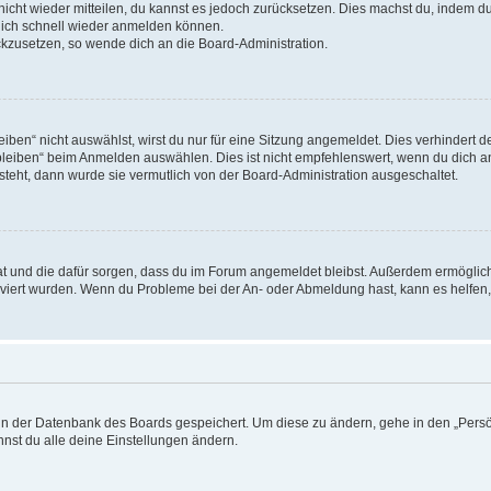
 nicht wieder mitteilen, du kannst es jedoch zurücksetzen. Dies machst du, indem 
 dich schnell wieder anmelden können.
ückzusetzen, so wende dich an die Board-Administration.
en“ nicht auswählst, wirst du nur für eine Sitzung angemeldet. Dies verhindert 
leiben“ beim Anmelden auswählen. Dies ist nicht empfehlenswert, wenn du dich an
 steht, dann wurde sie vermutlich von der Board-Administration ausgeschaltet.
 hat und die dafür sorgen, dass du im Forum angemeldet bleibst. Außerdem ermögli
tiviert wurden. Wenn du Probleme bei der An- oder Abmeldung hast, kann es helfen
n in der Datenbank des Boards gespeichert. Um diese zu ändern, gehe in den „Persö
nst du alle deine Einstellungen ändern.