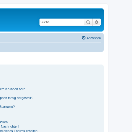
Suche
Erweiterte Suche
Anmelden
ete ich ihnen bei?
en farbig dargestellt?
tartseite?
icken!
 Nachrichten!
ed dieses Forums erhalten!