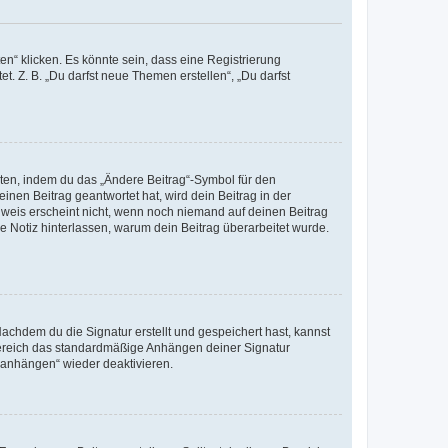
n“ klicken. Es könnte sein, dass eine Registrierung
t. Z. B. „Du darfst neue Themen erstellen“, „Du darfst
iten, indem du das „Ändere Beitrag“-Symbol für den
inen Beitrag geantwortet hat, wird dein Beitrag in der
nweis erscheint nicht, wenn noch niemand auf deinen Beitrag
ne Notiz hinterlassen, warum dein Beitrag überarbeitet wurde.
chdem du die Signatur erstellt und gespeichert hast, kannst
Bereich das standardmäßige Anhängen deiner Signatur
r anhängen“ wieder deaktivieren.