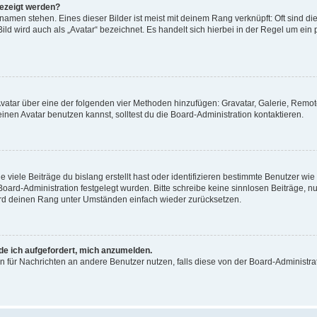
gezeigt werden?
amen stehen. Eines dieser Bilder ist meist mit deinem Rang verknüpft: Oft sind di
ld wird auch als „Avatar“ bezeichnet. Es handelt sich hierbei in der Regel um ein
 Avatar über eine der folgenden vier Methoden hinzufügen: Gravatar, Galerie, Rem
en Avatar benutzen kannst, solltest du die Board-Administration kontaktieren.
viele Beiträge du bislang erstellt hast oder identifizieren bestimmte Benutzer w
 Board-Administration festgelegt wurden. Bitte schreibe keine sinnlosen Beiträge
wird deinen Rang unter Umständen einfach wieder zurücksetzen.
rde ich aufgefordert, mich anzumelden.
ion für Nachrichten an andere Benutzer nutzen, falls diese von der Board-Administ