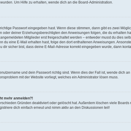
 wurden. Um Hilfe zu erhalten, wende dich an die Board-Administration.
 richtige Passwort eingegeben hast. Wenn diese stimmen, dann gibt es zwei Mögl
tern oder deiner Erziehungsberechtigten den Anweisungen folgen, die du erhalten ha
u angemeldeten Mitglieder erst freigeschaltet werden – entweder musst du dies selbs
. Wenn du eine E-Mail erhalten hast, folge den dort enthaltenen Anweisungen. Ansons
 dir sicher bist, dass deine E-Mail-Adresse korrekt eingegeben wurde, dann kontak
Benutzername und dein Passwort richtig sind. Wenn dies der Fall ist, wende dich a
ionsproblem mit der Website vorliegt, welches ein Administrator lösen muss.
icht mehr anmelden?!
erschieden Gründen deaktiviert oder gelöscht hat. Außerdem löschen viele Boards r
triere dich einfach erneut und nimm aktiv an den Diskussionen teil!