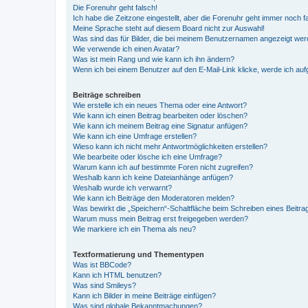
Die Forenuhr geht falsch!
Ich habe die Zeitzone eingestellt, aber die Forenuhr geht immer noch f
Meine Sprache steht auf diesem Board nicht zur Auswahl!
Was sind das für Bilder, die bei meinem Benutzernamen angezeigt we
Wie verwende ich einen Avatar?
Was ist mein Rang und wie kann ich ihn ändern?
Wenn ich bei einem Benutzer auf den E-Mail-Link klicke, werde ich au
Beiträge schreiben
Wie erstelle ich ein neues Thema oder eine Antwort?
Wie kann ich einen Beitrag bearbeiten oder löschen?
Wie kann ich meinem Beitrag eine Signatur anfügen?
Wie kann ich eine Umfrage erstellen?
Wieso kann ich nicht mehr Antwortmöglichkeiten erstellen?
Wie bearbeite oder lösche ich eine Umfrage?
Warum kann ich auf bestimmte Foren nicht zugreifen?
Weshalb kann ich keine Dateianhänge anfügen?
Weshalb wurde ich verwarnt?
Wie kann ich Beiträge den Moderatoren melden?
Was bewirkt die „Speichern“-Schaltfläche beim Schreiben eines Beitra
Warum muss mein Beitrag erst freigegeben werden?
Wie markiere ich ein Thema als neu?
Textformatierung und Thementypen
Was ist BBCode?
Kann ich HTML benutzen?
Was sind Smileys?
Kann ich Bilder in meine Beiträge einfügen?
Was sind globale Bekanntmachungen?