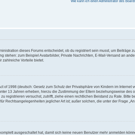
Wie kann ich einen Administrator des Board
istration dieses Forums entscheidet, ob du registriert sein musst, um Beiträge zu s
ung stehen: zum Beispiel Avatarbilder, Private Nachrichten, E-Mail-Versand an ander
 zahlreiche Vorteile bietet.
t of 1998 (deutsch: Gesetz zum Schutz der Privatsphäre von Kindern im Internet vo
unter 13 Jahren erheben, hierzu die Zustimmung der Eltern beziehungsweise des o
h zu registrieren versuchst, zutrifft, ziehe einen rechtlichen Beistand zu Rate. Bit
für Rechtsangelegenheiten jeglicher Art ist; außer solchen, die unter der Frage „
.
g komplett ausgeschaltet hat, damit sich keine neuen Benutzer mehr anmelden könn