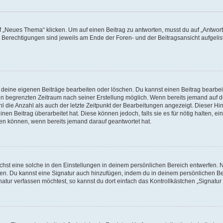
„Neues Thema“ klicken. Um auf einen Beitrag zu antworten, musst du auf „Antworte
e Berechtigungen sind jeweils am Ende der Foren- und der Beitragsansicht aufgeliste
r deine eigenen Beiträge bearbeiten oder löschen. Du kannst einen Beitrag bearbe
inen begrenzten Zeitraum nach seiner Erstellung möglich. Wenn bereits jemand auf de
 die Anzahl als auch der letzte Zeitpunkt der Bearbeitungen angezeigt. Dieser Hi
en Beitrag überarbeitet hat. Diese können jedoch, falls sie es für nötig halten, ei
hen können, wenn bereits jemand darauf geantwortet hat.
st eine solche in den Einstellungen in deinem persönlichen Bereich entwerfen. Na
eren. Du kannst eine Signatur auch hinzufügen, indem du in deinem persönlichen 
atur verfassen möchtest, so kannst du dort einfach das Kontrollkästchen „Signatu