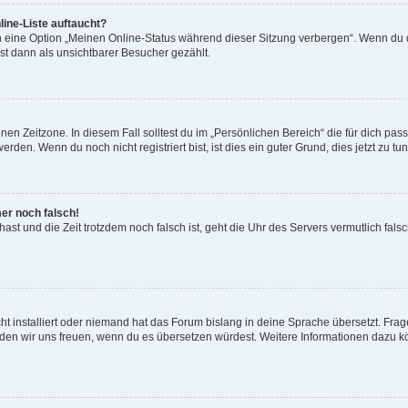
ine-Liste auftaucht?
n eine Option „Meinen Online-Status während dieser Sitzung verbergen“. Wenn du d
st dann als unsichtbarer Besucher gezählt.
en Zeitzone. In diesem Fall solltest du im „Persönlichen Bereich“ die für dich passe
den. Wenn du noch nicht registriert bist, ist dies ein guter Grund, dies jetzt zu tun
mer noch falsch!
t hast und die Zeit trotzdem noch falsch ist, geht die Uhr des Servers vermutlich fal
t installiert oder niemand hat das Forum bislang in deine Sprache übersetzt. Frag
, würden wir uns freuen, wenn du es übersetzen würdest. Weitere Informationen dazu