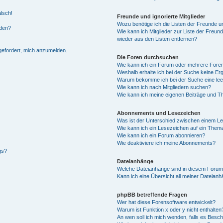
alsch!
Freunde und ignorierte Mitglieder
Wozu benötige ich die Listen der Freunde un
rden?
Wie kann ich Mitglieder zur Liste der Freund
wieder aus den Listen entfernen?
fgefordert, mich anzumelden.
Die Foren durchsuchen
Wie kann ich ein Forum oder mehrere For
Weshalb erhalte ich bei der Suche keine Er
Warum bekomme ich bei der Suche eine lee
Wie kann ich nach Mitgliedern suchen?
Wie kann ich meine eigenen Beiträge und T
Abonnements und Lesezeichen
Was ist der Unterschied zwischen einem L
Wie kann ich ein Lesezeichen auf ein Them
Wie kann ich ein Forum abonnieren?
Wie deaktiviere ich meine Abonnements?
gs?
Dateianhänge
Welche Dateianhänge sind in diesem Forum
Kann ich eine Übersicht all meiner Dateian
phpBB betreffende Fragen
Wer hat diese Forensoftware entwickelt?
Warum ist Funktion x oder y nicht enthalten
An wen soll ich mich wenden, falls es Besc