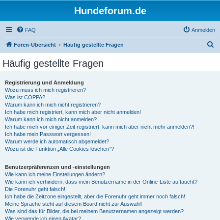
Hundeforum.de
FAQ
Anmelden
S
Foren-Übersicht
Häufig gestellte Fragen
u
Häufig gestellte Fragen
c
h
Registrierung und Anmeldung
Wozu muss ich mich registrieren?
e
Was ist COPPA?
Warum kann ich mich nicht registrieren?
Ich habe mich registriert, kann mich aber nicht anmelden!
Warum kann ich mich nicht anmelden?
Ich habe mich vor einiger Zeit registriert, kann mich aber nicht mehr anmelden?!
Ich habe mein Passwort vergessen!
Warum werde ich automatisch abgemeldet?
Wozu ist die Funktion „Alle Cookies löschen“?
Benutzerpräferenzen und -einstellungen
Wie kann ich meine Einstellungen ändern?
Wie kann ich verhindern, dass mein Benutzername in der Online-Liste auftaucht?
Die Forenuhr geht falsch!
Ich habe die Zeitzone eingestellt, aber die Forenuhr geht immer noch falsch!
Meine Sprache steht auf diesem Board nicht zur Auswahl!
Was sind das für Bilder, die bei meinem Benutzernamen angezeigt werden?
Wie verwende ich einen Avatar?