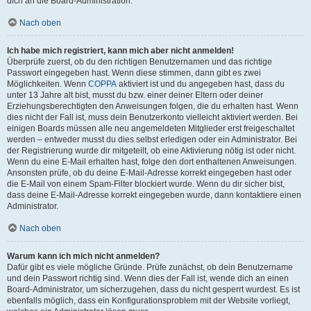
dich an die Board-Administration.
Nach oben
Ich habe mich registriert, kann mich aber nicht anmelden!
Überprüfe zuerst, ob du den richtigen Benutzernamen und das richtige
Passwort eingegeben hast. Wenn diese stimmen, dann gibt es zwei
Möglichkeiten. Wenn
COPPA
aktiviert ist und du angegeben hast, dass du
unter 13 Jahre alt bist, musst du bzw. einer deiner Eltern oder deiner
Erziehungsberechtigten den Anweisungen folgen, die du erhalten hast. Wenn
dies nicht der Fall ist, muss dein Benutzerkonto vielleicht aktiviert werden. Bei
einigen Boards müssen alle neu angemeldeten Mitglieder erst freigeschaltet
werden – entweder musst du dies selbst erledigen oder ein Administrator. Bei
der Registrierung wurde dir mitgeteilt, ob eine Aktivierung nötig ist oder nicht.
Wenn du eine E-Mail erhalten hast, folge den dort enthaltenen Anweisungen.
Ansonsten prüfe, ob du deine E-Mail-Adresse korrekt eingegeben hast oder
die E-Mail von einem Spam-Filter blockiert wurde. Wenn du dir sicher bist,
dass deine E-Mail-Adresse korrekt eingegeben wurde, dann kontaktiere einen
Administrator.
Nach oben
Warum kann ich mich nicht anmelden?
Dafür gibt es viele mögliche Gründe. Prüfe zunächst, ob dein Benutzername
und dein Passwort richtig sind. Wenn dies der Fall ist, wende dich an einen
Board-Administrator, um sicherzugehen, dass du nicht gesperrt wurdest. Es ist
ebenfalls möglich, dass ein Konfigurationsproblem mit der Website vorliegt,