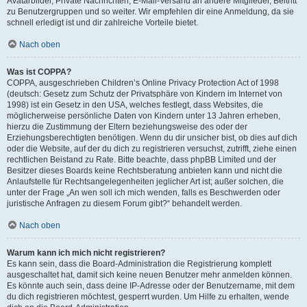
Avatarbilder, Private Nachrichten, E-Mail-Versand an andere Mitglieder, Beitritt
zu Benutzergruppen und so weiter. Wir empfehlen dir eine Anmeldung, da sie
schnell erledigt ist und dir zahlreiche Vorteile bietet.
Nach oben
Was ist COPPA?
COPPA, ausgeschrieben Children’s Online Privacy Protection Act of 1998
(deutsch: Gesetz zum Schutz der Privatsphäre von Kindern im Internet von
1998) ist ein Gesetz in den USA, welches festlegt, dass Websites, die
möglicherweise persönliche Daten von Kindern unter 13 Jahren erheben,
hierzu die Zustimmung der Eltern beziehungsweise des oder der
Erziehungsberechtigten benötigen. Wenn du dir unsicher bist, ob dies auf dich
oder die Website, auf der du dich zu registrieren versuchst, zutrifft, ziehe einen
rechtlichen Beistand zu Rate. Bitte beachte, dass phpBB Limited und der
Besitzer dieses Boards keine Rechtsberatung anbieten kann und nicht die
Anlaufstelle für Rechtsangelegenheiten jeglicher Art ist; außer solchen, die
unter der Frage „An wen soll ich mich wenden, falls es Beschwerden oder
juristische Anfragen zu diesem Forum gibt?“ behandelt werden.
Nach oben
Warum kann ich mich nicht registrieren?
Es kann sein, dass die Board-Administration die Registrierung komplett
ausgeschaltet hat, damit sich keine neuen Benutzer mehr anmelden können.
Es könnte auch sein, dass deine IP-Adresse oder der Benutzername, mit dem
du dich registrieren möchtest, gesperrt wurden. Um Hilfe zu erhalten, wende