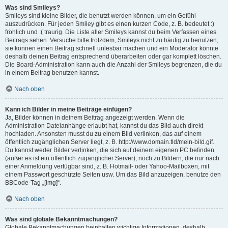
Was sind Smileys?
Smileys sind kleine Bilder, die benutzt werden können, um ein Gefühl
auszudrücken. Für jeden Smiley gibt es einen kurzen Code, z. B. bedeutet :)
fröhlich und :( traurig. Die Liste aller Smileys kannst du beim Verfassen eines
Beitrags sehen. Versuche bitte trotzdem, Smileys nicht zu häufig zu benutzen,
sie können einen Beitrag schnell unlesbar machen und ein Moderator könnte
deshalb deinen Beitrag entsprechend überarbeiten oder gar komplett löschen.
Die Board-Administration kann auch die Anzahl der Smileys begrenzen, die du
in einem Beitrag benutzen kannst.
Nach oben
Kann ich Bilder in meine Beiträge einfügen?
Ja, Bilder können in deinem Beitrag angezeigt werden. Wenn die
Administration Dateianhänge erlaubt hat, kannst du das Bild auch direkt
hochladen. Ansonsten musst du zu einem Bild verlinken, das auf einem
öffentlich zugänglichen Server liegt, z. B. http://www.domain.tld/mein-bild.gif.
Du kannst weder Bilder verlinken, die sich auf deinem eigenen PC befinden
(außer es ist ein öffentlich zugänglicher Server), noch zu Bildern, die nur nach
einer Anmeldung verfügbar sind, z. B. Hotmail- oder Yahoo-Mailboxen, mit
einem Passwort geschützte Seiten usw. Um das Bild anzuzeigen, benutze den
BBCode-Tag „[img]“.
Nach oben
Was sind globale Bekanntmachungen?
Globale Bekanntmachungen beinhalten wichtige Informationen, deshalb