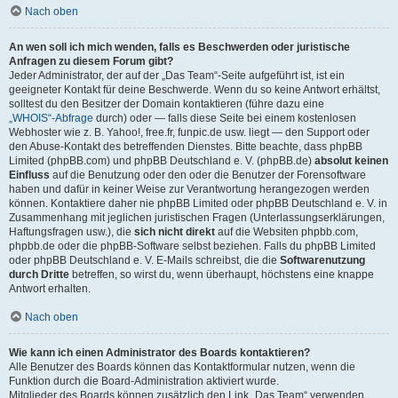
Nach oben
An wen soll ich mich wenden, falls es Beschwerden oder juristische
Anfragen zu diesem Forum gibt?
Jeder Administrator, der auf der „Das Team“-Seite aufgeführt ist, ist ein
geeigneter Kontakt für deine Beschwerde. Wenn du so keine Antwort erhältst,
solltest du den Besitzer der Domain kontaktieren (führe dazu eine
„WHOIS“-Abfrage
durch) oder — falls diese Seite bei einem kostenlosen
Webhoster wie z. B. Yahoo!, free.fr, funpic.de usw. liegt — den Support oder
den Abuse-Kontakt des betreffenden Dienstes. Bitte beachte, dass phpBB
Limited (phpBB.com) und phpBB Deutschland e. V. (phpBB.de)
absolut keinen
Einfluss
auf die Benutzung oder den oder die Benutzer der Forensoftware
haben und dafür in keiner Weise zur Verantwortung herangezogen werden
können. Kontaktiere daher nie phpBB Limited oder phpBB Deutschland e. V. in
Zusammenhang mit jeglichen juristischen Fragen (Unterlassungserklärungen,
Haftungsfragen usw.), die
sich nicht direkt
auf die Websiten phpbb.com,
phpbb.de oder die phpBB-Software selbst beziehen. Falls du phpBB Limited
oder phpBB Deutschland e. V. E-Mails schreibst, die die
Softwarenutzung
durch Dritte
betreffen, so wirst du, wenn überhaupt, höchstens eine knappe
Antwort erhalten.
Nach oben
Wie kann ich einen Administrator des Boards kontaktieren?
Alle Benutzer des Boards können das Kontaktformular nutzen, wenn die
Funktion durch die Board-Administration aktiviert wurde.
Mitglieder des Boards können zusätzlich den Link „Das Team“ verwenden.