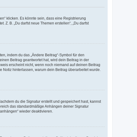
n“ klicken. Es könnte sein, dass eine Registrierung
t. Z. B. „Du darfst neue Themen erstellen“, „Du darfst
iten, indem du das „Ändere Beitrag“-Symbol für den
inen Beitrag geantwortet hat, wird dein Beitrag in der
nweis erscheint nicht, wenn noch niemand auf deinen Beitrag
ne Notiz hinterlassen, warum dein Beitrag überarbeitet wurde.
chdem du die Signatur erstellt und gespeichert hast, kannst
Bereich das standardmäßige Anhängen deiner Signatur
r anhängen“ wieder deaktivieren.