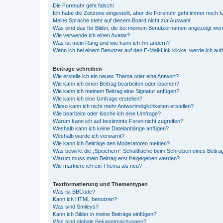
Die Forenuhr geht falsch!
Ich habe die Zeitzone eingestellt, aber die Forenuhr geht immer noch f
Meine Sprache steht auf diesem Board nicht zur Auswahl!
Was sind das für Bilder, die bei meinem Benutzernamen angezeigt we
Wie verwende ich einen Avatar?
Was ist mein Rang und wie kann ich ihn ändern?
Wenn ich bei einem Benutzer auf den E-Mail-Link klicke, werde ich au
Beiträge schreiben
Wie erstelle ich ein neues Thema oder eine Antwort?
Wie kann ich einen Beitrag bearbeiten oder löschen?
Wie kann ich meinem Beitrag eine Signatur anfügen?
Wie kann ich eine Umfrage erstellen?
Wieso kann ich nicht mehr Antwortmöglichkeiten erstellen?
Wie bearbeite oder lösche ich eine Umfrage?
Warum kann ich auf bestimmte Foren nicht zugreifen?
Weshalb kann ich keine Dateianhänge anfügen?
Weshalb wurde ich verwarnt?
Wie kann ich Beiträge den Moderatoren melden?
Was bewirkt die „Speichern“-Schaltfläche beim Schreiben eines Beitra
Warum muss mein Beitrag erst freigegeben werden?
Wie markiere ich ein Thema als neu?
Textformatierung und Thementypen
Was ist BBCode?
Kann ich HTML benutzen?
Was sind Smileys?
Kann ich Bilder in meine Beiträge einfügen?
Was sind globale Bekanntmachungen?