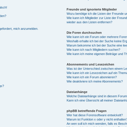
alsch!
Freunde und ignorierte Mitglieder
Wozu benötige ich die Listen der Freunde un
rden?
Wie kann ich Mitglieder zur Liste der Freund
wieder aus den Listen entfernen?
fgefordert, mich anzumelden.
Die Foren durchsuchen
Wie kann ich ein Forum oder mehrere For
Weshalb erhalte ich bei der Suche keine Er
Warum bekomme ich bei der Suche eine lee
Wie kann ich nach Mitgliedern suchen?
Wie kann ich meine eigenen Beiträge und T
Abonnements und Lesezeichen
Was ist der Unterschied zwischen einem L
Wie kann ich ein Lesezeichen auf ein Them
Wie kann ich ein Forum abonnieren?
Wie deaktiviere ich meine Abonnements?
gs?
Dateianhänge
Welche Dateianhänge sind in diesem Forum
Kann ich eine Übersicht all meiner Dateian
phpBB betreffende Fragen
Wer hat diese Forensoftware entwickelt?
Warum ist Funktion x oder y nicht enthalten
An wen soll ich mich wenden, falls es Besc