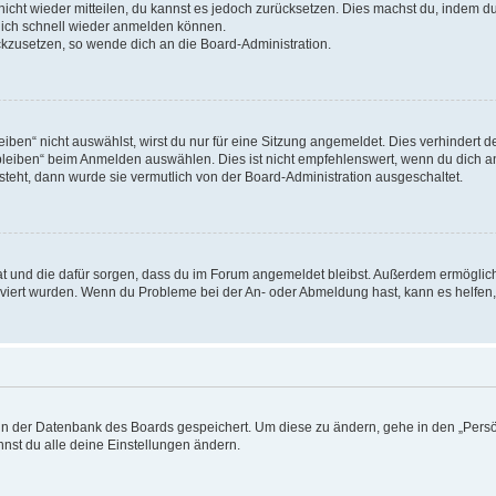
 nicht wieder mitteilen, du kannst es jedoch zurücksetzen. Dies machst du, indem 
 dich schnell wieder anmelden können.
ückzusetzen, so wende dich an die Board-Administration.
en“ nicht auswählst, wirst du nur für eine Sitzung angemeldet. Dies verhindert 
leiben“ beim Anmelden auswählen. Dies ist nicht empfehlenswert, wenn du dich an
 steht, dann wurde sie vermutlich von der Board-Administration ausgeschaltet.
 hat und die dafür sorgen, dass du im Forum angemeldet bleibst. Außerdem ermögli
tiviert wurden. Wenn du Probleme bei der An- oder Abmeldung hast, kann es helfen
n in der Datenbank des Boards gespeichert. Um diese zu ändern, gehe in den „Persö
nst du alle deine Einstellungen ändern.