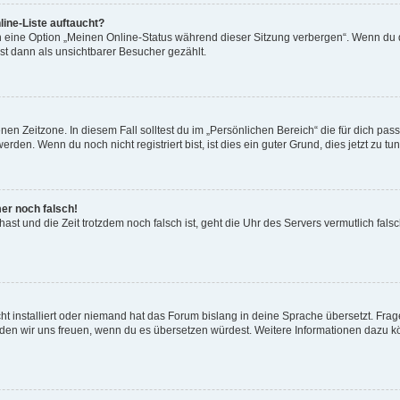
ine-Liste auftaucht?
n eine Option „Meinen Online-Status während dieser Sitzung verbergen“. Wenn du d
st dann als unsichtbarer Besucher gezählt.
en Zeitzone. In diesem Fall solltest du im „Persönlichen Bereich“ die für dich passe
den. Wenn du noch nicht registriert bist, ist dies ein guter Grund, dies jetzt zu tun
mer noch falsch!
t hast und die Zeit trotzdem noch falsch ist, geht die Uhr des Servers vermutlich fal
t installiert oder niemand hat das Forum bislang in deine Sprache übersetzt. Frag
, würden wir uns freuen, wenn du es übersetzen würdest. Weitere Informationen dazu