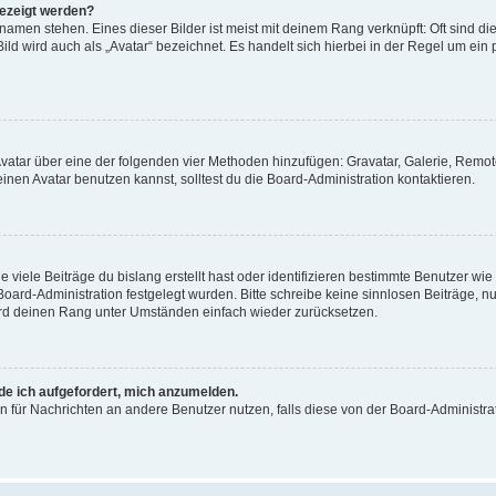
gezeigt werden?
amen stehen. Eines dieser Bilder ist meist mit deinem Rang verknüpft: Oft sind di
ld wird auch als „Avatar“ bezeichnet. Es handelt sich hierbei in der Regel um ein
 Avatar über eine der folgenden vier Methoden hinzufügen: Gravatar, Galerie, Rem
en Avatar benutzen kannst, solltest du die Board-Administration kontaktieren.
viele Beiträge du bislang erstellt hast oder identifizieren bestimmte Benutzer w
 Board-Administration festgelegt wurden. Bitte schreibe keine sinnlosen Beiträge
wird deinen Rang unter Umständen einfach wieder zurücksetzen.
rde ich aufgefordert, mich anzumelden.
ion für Nachrichten an andere Benutzer nutzen, falls diese von der Board-Administ