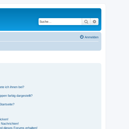
Suche
Erweiterte Suche
Anmelden
ete ich ihnen bei?
en farbig dargestellt?
tartseite?
icken!
 Nachrichten!
ed dieses Forums erhalten!