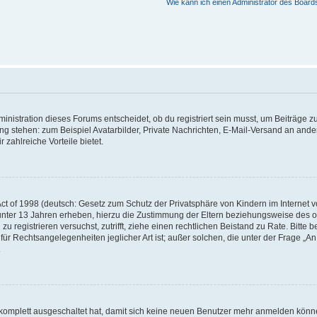
Wie kann ich einen Administrator des Board
istration dieses Forums entscheidet, ob du registriert sein musst, um Beiträge zu s
ung stehen: zum Beispiel Avatarbilder, Private Nachrichten, E-Mail-Versand an ander
 zahlreiche Vorteile bietet.
t of 1998 (deutsch: Gesetz zum Schutz der Privatsphäre von Kindern im Internet vo
unter 13 Jahren erheben, hierzu die Zustimmung der Eltern beziehungsweise des o
h zu registrieren versuchst, zutrifft, ziehe einen rechtlichen Beistand zu Rate. Bit
für Rechtsangelegenheiten jeglicher Art ist; außer solchen, die unter der Frage „
.
g komplett ausgeschaltet hat, damit sich keine neuen Benutzer mehr anmelden könn