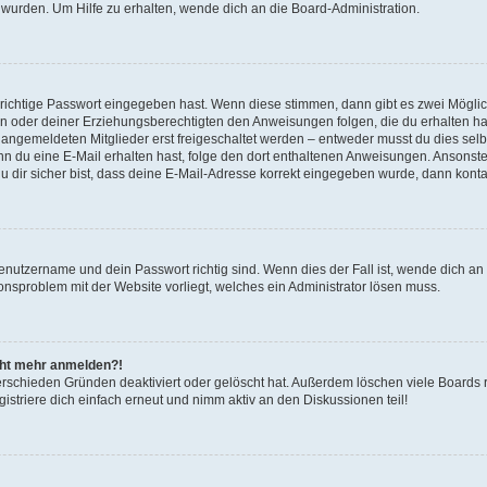
 wurden. Um Hilfe zu erhalten, wende dich an die Board-Administration.
 richtige Passwort eingegeben hast. Wenn diese stimmen, dann gibt es zwei Mögl
tern oder deiner Erziehungsberechtigten den Anweisungen folgen, die du erhalten ha
u angemeldeten Mitglieder erst freigeschaltet werden – entweder musst du dies selbs
. Wenn du eine E-Mail erhalten hast, folge den dort enthaltenen Anweisungen. Ansons
 dir sicher bist, dass deine E-Mail-Adresse korrekt eingegeben wurde, dann kontak
Benutzername und dein Passwort richtig sind. Wenn dies der Fall ist, wende dich a
ionsproblem mit der Website vorliegt, welches ein Administrator lösen muss.
icht mehr anmelden?!
erschieden Gründen deaktiviert oder gelöscht hat. Außerdem löschen viele Boards r
triere dich einfach erneut und nimm aktiv an den Diskussionen teil!