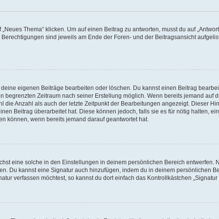
„Neues Thema“ klicken. Um auf einen Beitrag zu antworten, musst du auf „Antworte
e Berechtigungen sind jeweils am Ende der Foren- und der Beitragsansicht aufgeliste
r deine eigenen Beiträge bearbeiten oder löschen. Du kannst einen Beitrag bearbe
inen begrenzten Zeitraum nach seiner Erstellung möglich. Wenn bereits jemand auf de
 die Anzahl als auch der letzte Zeitpunkt der Bearbeitungen angezeigt. Dieser Hi
en Beitrag überarbeitet hat. Diese können jedoch, falls sie es für nötig halten, ei
hen können, wenn bereits jemand darauf geantwortet hat.
st eine solche in den Einstellungen in deinem persönlichen Bereich entwerfen. Na
eren. Du kannst eine Signatur auch hinzufügen, indem du in deinem persönlichen 
atur verfassen möchtest, so kannst du dort einfach das Kontrollkästchen „Signatu