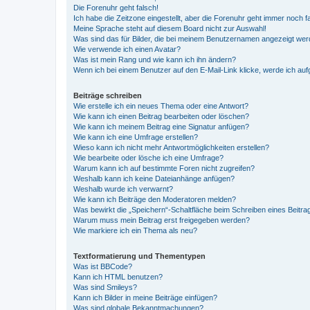
Die Forenuhr geht falsch!
Ich habe die Zeitzone eingestellt, aber die Forenuhr geht immer noch f
Meine Sprache steht auf diesem Board nicht zur Auswahl!
Was sind das für Bilder, die bei meinem Benutzernamen angezeigt we
Wie verwende ich einen Avatar?
Was ist mein Rang und wie kann ich ihn ändern?
Wenn ich bei einem Benutzer auf den E-Mail-Link klicke, werde ich au
Beiträge schreiben
Wie erstelle ich ein neues Thema oder eine Antwort?
Wie kann ich einen Beitrag bearbeiten oder löschen?
Wie kann ich meinem Beitrag eine Signatur anfügen?
Wie kann ich eine Umfrage erstellen?
Wieso kann ich nicht mehr Antwortmöglichkeiten erstellen?
Wie bearbeite oder lösche ich eine Umfrage?
Warum kann ich auf bestimmte Foren nicht zugreifen?
Weshalb kann ich keine Dateianhänge anfügen?
Weshalb wurde ich verwarnt?
Wie kann ich Beiträge den Moderatoren melden?
Was bewirkt die „Speichern“-Schaltfläche beim Schreiben eines Beitra
Warum muss mein Beitrag erst freigegeben werden?
Wie markiere ich ein Thema als neu?
Textformatierung und Thementypen
Was ist BBCode?
Kann ich HTML benutzen?
Was sind Smileys?
Kann ich Bilder in meine Beiträge einfügen?
Was sind globale Bekanntmachungen?