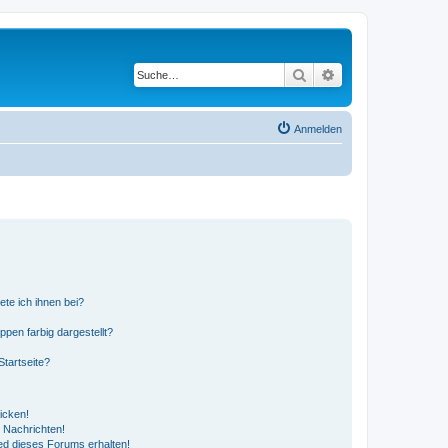
Suche
Erweiterte Suche
Anmelden
ete ich ihnen bei?
en farbig dargestellt?
tartseite?
icken!
 Nachrichten!
ed dieses Forums erhalten!