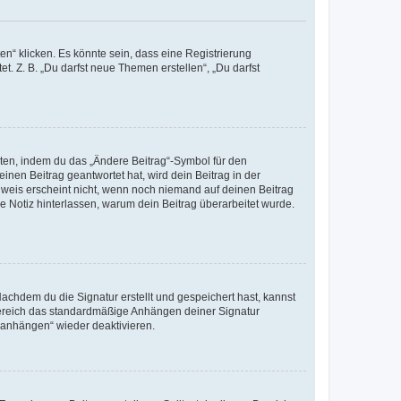
n“ klicken. Es könnte sein, dass eine Registrierung
t. Z. B. „Du darfst neue Themen erstellen“, „Du darfst
iten, indem du das „Ändere Beitrag“-Symbol für den
inen Beitrag geantwortet hat, wird dein Beitrag in der
nweis erscheint nicht, wenn noch niemand auf deinen Beitrag
ne Notiz hinterlassen, warum dein Beitrag überarbeitet wurde.
chdem du die Signatur erstellt und gespeichert hast, kannst
Bereich das standardmäßige Anhängen deiner Signatur
r anhängen“ wieder deaktivieren.