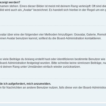
gezeigt werden?
amen stehen. Eines dieser Bilder ist meist mit deinem Rang verknüpft: Oft sind di
ld wird auch als „Avatar“ bezeichnet. Es handelt sich hierbei in der Regel um ein
 Avatar über eine der folgenden vier Methoden hinzufügen: Gravatar, Galerie, Rem
en Avatar benutzen kannst, solltest du die Board-Administration kontaktieren.
viele Beiträge du bislang erstellt hast oder identifizieren bestimmte Benutzer w
 Board-Administration festgelegt wurden. Bitte schreibe keine sinnlosen Beiträge
wird deinen Rang unter Umständen einfach wieder zurücksetzen.
rde ich aufgefordert, mich anzumelden.
ion für Nachrichten an andere Benutzer nutzen, falls diese von der Board-Administ