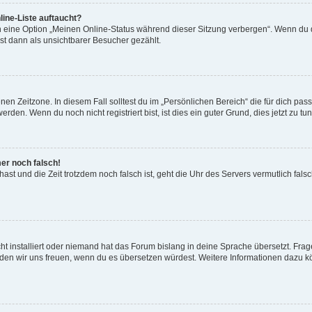
ine-Liste auftaucht?
n eine Option „Meinen Online-Status während dieser Sitzung verbergen“. Wenn du d
st dann als unsichtbarer Besucher gezählt.
en Zeitzone. In diesem Fall solltest du im „Persönlichen Bereich“ die für dich passe
den. Wenn du noch nicht registriert bist, ist dies ein guter Grund, dies jetzt zu tun
mer noch falsch!
t hast und die Zeit trotzdem noch falsch ist, geht die Uhr des Servers vermutlich fal
t installiert oder niemand hat das Forum bislang in deine Sprache übersetzt. Frag
, würden wir uns freuen, wenn du es übersetzen würdest. Weitere Informationen dazu