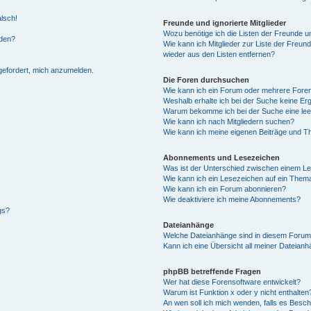
alsch!
Freunde und ignorierte Mitglieder
Wozu benötige ich die Listen der Freunde un
rden?
Wie kann ich Mitglieder zur Liste der Freund
wieder aus den Listen entfernen?
fgefordert, mich anzumelden.
Die Foren durchsuchen
Wie kann ich ein Forum oder mehrere For
Weshalb erhalte ich bei der Suche keine Er
Warum bekomme ich bei der Suche eine lee
Wie kann ich nach Mitgliedern suchen?
Wie kann ich meine eigenen Beiträge und T
Abonnements und Lesezeichen
Was ist der Unterschied zwischen einem L
Wie kann ich ein Lesezeichen auf ein Them
Wie kann ich ein Forum abonnieren?
Wie deaktiviere ich meine Abonnements?
gs?
Dateianhänge
Welche Dateianhänge sind in diesem Forum
Kann ich eine Übersicht all meiner Dateian
phpBB betreffende Fragen
Wer hat diese Forensoftware entwickelt?
Warum ist Funktion x oder y nicht enthalten
An wen soll ich mich wenden, falls es Besc