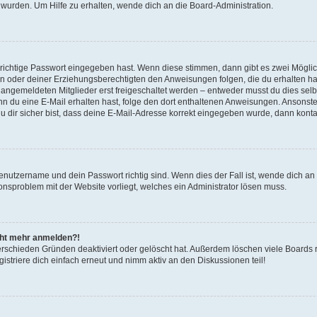
 wurden. Um Hilfe zu erhalten, wende dich an die Board-Administration.
 richtige Passwort eingegeben hast. Wenn diese stimmen, dann gibt es zwei Mögl
tern oder deiner Erziehungsberechtigten den Anweisungen folgen, die du erhalten ha
u angemeldeten Mitglieder erst freigeschaltet werden – entweder musst du dies selbs
. Wenn du eine E-Mail erhalten hast, folge den dort enthaltenen Anweisungen. Ansons
 dir sicher bist, dass deine E-Mail-Adresse korrekt eingegeben wurde, dann kontak
Benutzername und dein Passwort richtig sind. Wenn dies der Fall ist, wende dich a
ionsproblem mit der Website vorliegt, welches ein Administrator lösen muss.
icht mehr anmelden?!
erschieden Gründen deaktiviert oder gelöscht hat. Außerdem löschen viele Boards r
triere dich einfach erneut und nimm aktiv an den Diskussionen teil!