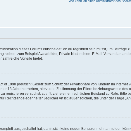
Wie kann ich einen Administrator des Board
istration dieses Forums entscheidet, ob du registriert sein musst, um Beiträge zu s
ung stehen: zum Beispiel Avatarbilder, Private Nachrichten, E-Mail-Versand an ander
 zahlreiche Vorteile bietet.
t of 1998 (deutsch: Gesetz zum Schutz der Privatsphäre von Kindern im Internet vo
unter 13 Jahren erheben, hierzu die Zustimmung der Eltern beziehungsweise des o
h zu registrieren versuchst, zutrifft, ziehe einen rechtlichen Beistand zu Rate. Bit
für Rechtsangelegenheiten jeglicher Art ist; außer solchen, die unter der Frage „
.
g komplett ausgeschaltet hat, damit sich keine neuen Benutzer mehr anmelden könn