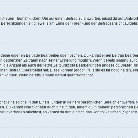
„Neues Thema“ klicken. Um auf einen Beitrag zu antworten, musst du auf „Antworte
e Berechtigungen sind jeweils am Ende der Foren- und der Beitragsansicht aufgeliste
r deine eigenen Beiträge bearbeiten oder löschen. Du kannst einen Beitrag bearbe
inen begrenzten Zeitraum nach seiner Erstellung möglich. Wenn bereits jemand auf de
 die Anzahl als auch der letzte Zeitpunkt der Bearbeitungen angezeigt. Dieser Hi
en Beitrag überarbeitet hat. Diese können jedoch, falls sie es für nötig halten, ei
hen können, wenn bereits jemand darauf geantwortet hat.
st eine solche in den Einstellungen in deinem persönlichen Bereich entwerfen. Na
eren. Du kannst eine Signatur auch hinzufügen, indem du in deinem persönlichen 
atur verfassen möchtest, so kannst du dort einfach das Kontrollkästchen „Signatu