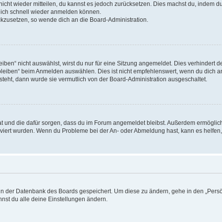
 nicht wieder mitteilen, du kannst es jedoch zurücksetzen. Dies machst du, indem 
 dich schnell wieder anmelden können.
ückzusetzen, so wende dich an die Board-Administration.
en“ nicht auswählst, wirst du nur für eine Sitzung angemeldet. Dies verhindert 
leiben“ beim Anmelden auswählen. Dies ist nicht empfehlenswert, wenn du dich an
 steht, dann wurde sie vermutlich von der Board-Administration ausgeschaltet.
 hat und die dafür sorgen, dass du im Forum angemeldet bleibst. Außerdem ermögli
tiviert wurden. Wenn du Probleme bei der An- oder Abmeldung hast, kann es helfen
n in der Datenbank des Boards gespeichert. Um diese zu ändern, gehe in den „Persö
nst du alle deine Einstellungen ändern.