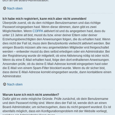
dich an die Board-Administration.
Nach oben
Ich habe mich registriert, kann mich aber nicht anmelden!
Überprüfe zuerst, ob du den richtigen Benutzernamen und das richtige
Passwort eingegeben hast. Wenn diese stimmen, dann gibt es zwei
Möglichkeiten. Wenn
COPPA
aktiviert ist und du angegeben hast, dass du
unter 13 Jahre alt bist, musst du bzw. einer deiner Eltern oder deiner
Erziehungsberechtigten den Anweisungen folgen, die du erhalten hast. Wenn
dies nicht der Fall ist, muss dein Benutzerkonto vielleicht aktiviert werden. Bei
einigen Boards müssen alle neu angemeldeten Mitglieder erst freigeschaltet
werden – entweder musst du dies selbst erledigen oder ein Administrator. Bei
der Registrierung wurde dir mitgeteilt, ob eine Aktivierung nötig ist oder nicht.
Wenn du eine E-Mail erhalten hast, folge den dort enthaltenen Anweisungen.
Ansonsten prüfe, ob du deine E-Mail-Adresse korrekt eingegeben hast oder
die E-Mail von einem Spam-Filter blockiert wurde. Wenn du dir sicher bist,
dass deine E-Mail-Adresse korrekt eingegeben wurde, dann kontaktiere einen
Administrator.
Nach oben
Warum kann ich mich nicht anmelden?
Dafür gibt es viele mögliche Gründe. Prüfe zunächst, ob dein Benutzername
und dein Passwort richtig sind. Wenn dies der Fall ist, wende dich an einen
Board-Administrator, um sicherzugehen, dass du nicht gesperrt wurdest. Es ist
ebenfalls möglich, dass ein Konfigurationsproblem mit der Website vorliegt,