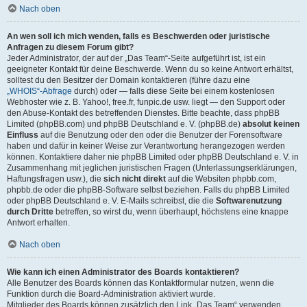
Nach oben
An wen soll ich mich wenden, falls es Beschwerden oder juristische
Anfragen zu diesem Forum gibt?
Jeder Administrator, der auf der „Das Team“-Seite aufgeführt ist, ist ein
geeigneter Kontakt für deine Beschwerde. Wenn du so keine Antwort erhältst,
solltest du den Besitzer der Domain kontaktieren (führe dazu eine
„WHOIS“-Abfrage
durch) oder — falls diese Seite bei einem kostenlosen
Webhoster wie z. B. Yahoo!, free.fr, funpic.de usw. liegt — den Support oder
den Abuse-Kontakt des betreffenden Dienstes. Bitte beachte, dass phpBB
Limited (phpBB.com) und phpBB Deutschland e. V. (phpBB.de)
absolut keinen
Einfluss
auf die Benutzung oder den oder die Benutzer der Forensoftware
haben und dafür in keiner Weise zur Verantwortung herangezogen werden
können. Kontaktiere daher nie phpBB Limited oder phpBB Deutschland e. V. in
Zusammenhang mit jeglichen juristischen Fragen (Unterlassungserklärungen,
Haftungsfragen usw.), die
sich nicht direkt
auf die Websiten phpbb.com,
phpbb.de oder die phpBB-Software selbst beziehen. Falls du phpBB Limited
oder phpBB Deutschland e. V. E-Mails schreibst, die die
Softwarenutzung
durch Dritte
betreffen, so wirst du, wenn überhaupt, höchstens eine knappe
Antwort erhalten.
Nach oben
Wie kann ich einen Administrator des Boards kontaktieren?
Alle Benutzer des Boards können das Kontaktformular nutzen, wenn die
Funktion durch die Board-Administration aktiviert wurde.
Mitglieder des Boards können zusätzlich den Link „Das Team“ verwenden.