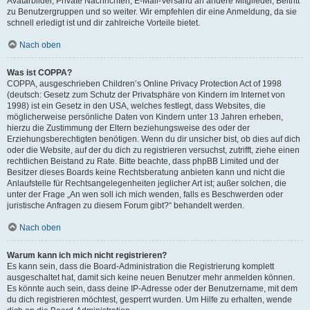
Avatarbilder, Private Nachrichten, E-Mail-Versand an andere Mitglieder, Beitritt
zu Benutzergruppen und so weiter. Wir empfehlen dir eine Anmeldung, da sie
schnell erledigt ist und dir zahlreiche Vorteile bietet.
Nach oben
Was ist COPPA?
COPPA, ausgeschrieben Children’s Online Privacy Protection Act of 1998
(deutsch: Gesetz zum Schutz der Privatsphäre von Kindern im Internet von
1998) ist ein Gesetz in den USA, welches festlegt, dass Websites, die
möglicherweise persönliche Daten von Kindern unter 13 Jahren erheben,
hierzu die Zustimmung der Eltern beziehungsweise des oder der
Erziehungsberechtigten benötigen. Wenn du dir unsicher bist, ob dies auf dich
oder die Website, auf der du dich zu registrieren versuchst, zutrifft, ziehe einen
rechtlichen Beistand zu Rate. Bitte beachte, dass phpBB Limited und der
Besitzer dieses Boards keine Rechtsberatung anbieten kann und nicht die
Anlaufstelle für Rechtsangelegenheiten jeglicher Art ist; außer solchen, die
unter der Frage „An wen soll ich mich wenden, falls es Beschwerden oder
juristische Anfragen zu diesem Forum gibt?“ behandelt werden.
Nach oben
Warum kann ich mich nicht registrieren?
Es kann sein, dass die Board-Administration die Registrierung komplett
ausgeschaltet hat, damit sich keine neuen Benutzer mehr anmelden können.
Es könnte auch sein, dass deine IP-Adresse oder der Benutzername, mit dem
du dich registrieren möchtest, gesperrt wurden. Um Hilfe zu erhalten, wende