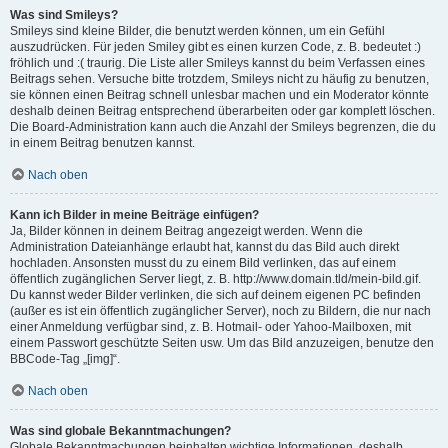
Was sind Smileys?
Smileys sind kleine Bilder, die benutzt werden können, um ein Gefühl
auszudrücken. Für jeden Smiley gibt es einen kurzen Code, z. B. bedeutet :)
fröhlich und :( traurig. Die Liste aller Smileys kannst du beim Verfassen eines
Beitrags sehen. Versuche bitte trotzdem, Smileys nicht zu häufig zu benutzen,
sie können einen Beitrag schnell unlesbar machen und ein Moderator könnte
deshalb deinen Beitrag entsprechend überarbeiten oder gar komplett löschen.
Die Board-Administration kann auch die Anzahl der Smileys begrenzen, die du
in einem Beitrag benutzen kannst.
Nach oben
Kann ich Bilder in meine Beiträge einfügen?
Ja, Bilder können in deinem Beitrag angezeigt werden. Wenn die
Administration Dateianhänge erlaubt hat, kannst du das Bild auch direkt
hochladen. Ansonsten musst du zu einem Bild verlinken, das auf einem
öffentlich zugänglichen Server liegt, z. B. http://www.domain.tld/mein-bild.gif.
Du kannst weder Bilder verlinken, die sich auf deinem eigenen PC befinden
(außer es ist ein öffentlich zugänglicher Server), noch zu Bildern, die nur nach
einer Anmeldung verfügbar sind, z. B. Hotmail- oder Yahoo-Mailboxen, mit
einem Passwort geschützte Seiten usw. Um das Bild anzuzeigen, benutze den
BBCode-Tag „[img]“.
Nach oben
Was sind globale Bekanntmachungen?
Globale Bekanntmachungen beinhalten wichtige Informationen, deshalb