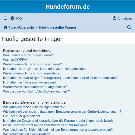
Hundeforum.de
FAQ
Anmelden
S
Foren-Übersicht
Häufig gestellte Fragen
u
Häufig gestellte Fragen
c
h
Registrierung und Anmeldung
Wozu muss ich mich registrieren?
e
Was ist COPPA?
Warum kann ich mich nicht registrieren?
Ich habe mich registriert, kann mich aber nicht anmelden!
Warum kann ich mich nicht anmelden?
Ich habe mich vor einiger Zeit registriert, kann mich aber nicht mehr anmelden?!
Ich habe mein Passwort vergessen!
Warum werde ich automatisch abgemeldet?
Wozu ist die Funktion „Alle Cookies löschen“?
Benutzerpräferenzen und -einstellungen
Wie kann ich meine Einstellungen ändern?
Wie kann ich verhindern, dass mein Benutzername in der Online-Liste auftaucht?
Die Forenuhr geht falsch!
Ich habe die Zeitzone eingestellt, aber die Forenuhr geht immer noch falsch!
Meine Sprache steht auf diesem Board nicht zur Auswahl!
Was sind das für Bilder, die bei meinem Benutzernamen angezeigt werden?
Wie verwende ich einen Avatar?