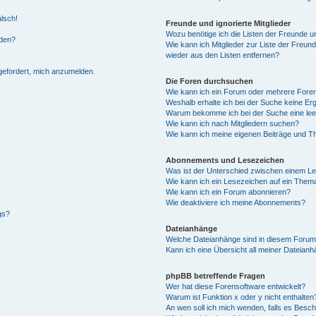
alsch!
Freunde und ignorierte Mitglieder
Wozu benötige ich die Listen der Freunde un
rden?
Wie kann ich Mitglieder zur Liste der Freund
wieder aus den Listen entfernen?
fgefordert, mich anzumelden.
Die Foren durchsuchen
Wie kann ich ein Forum oder mehrere For
Weshalb erhalte ich bei der Suche keine Er
Warum bekomme ich bei der Suche eine lee
Wie kann ich nach Mitgliedern suchen?
Wie kann ich meine eigenen Beiträge und T
Abonnements und Lesezeichen
Was ist der Unterschied zwischen einem L
Wie kann ich ein Lesezeichen auf ein Them
Wie kann ich ein Forum abonnieren?
Wie deaktiviere ich meine Abonnements?
gs?
Dateianhänge
Welche Dateianhänge sind in diesem Forum
Kann ich eine Übersicht all meiner Dateian
phpBB betreffende Fragen
Wer hat diese Forensoftware entwickelt?
Warum ist Funktion x oder y nicht enthalten
An wen soll ich mich wenden, falls es Besc