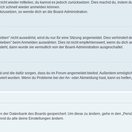
 nicht wieder mitteilen, du kannst es jedoch zurücksetzen. Dies machst du, indem 
 dich schnell wieder anmelden können.
ückzusetzen, so wende dich an die Board-Administration.
en“ nicht auswählst, wirst du nur für eine Sitzung angemeldet. Dies verhindert 
leiben“ beim Anmelden auswählen. Dies ist nicht empfehlenswert, wenn du dich an
 steht, dann wurde sie vermutlich von der Board-Administration ausgeschaltet.
 hat und die dafür sorgen, dass du im Forum angemeldet bleibst. Außerdem ermögli
tiviert wurden. Wenn du Probleme bei der An- oder Abmeldung hast, kann es helfen
n in der Datenbank des Boards gespeichert. Um diese zu ändern, gehe in den „Persö
nst du alle deine Einstellungen ändern.