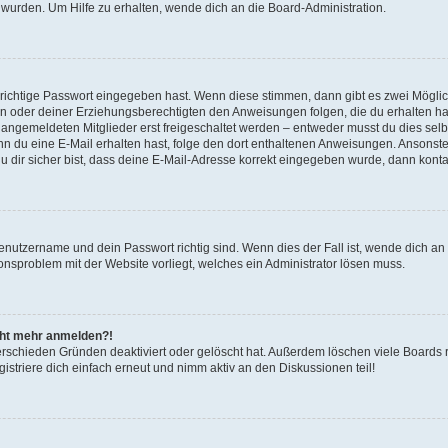
 wurden. Um Hilfe zu erhalten, wende dich an die Board-Administration.
 richtige Passwort eingegeben hast. Wenn diese stimmen, dann gibt es zwei Mögl
tern oder deiner Erziehungsberechtigten den Anweisungen folgen, die du erhalten ha
u angemeldeten Mitglieder erst freigeschaltet werden – entweder musst du dies selbs
. Wenn du eine E-Mail erhalten hast, folge den dort enthaltenen Anweisungen. Ansons
 dir sicher bist, dass deine E-Mail-Adresse korrekt eingegeben wurde, dann kontak
Benutzername und dein Passwort richtig sind. Wenn dies der Fall ist, wende dich a
ionsproblem mit der Website vorliegt, welches ein Administrator lösen muss.
icht mehr anmelden?!
erschieden Gründen deaktiviert oder gelöscht hat. Außerdem löschen viele Boards r
triere dich einfach erneut und nimm aktiv an den Diskussionen teil!