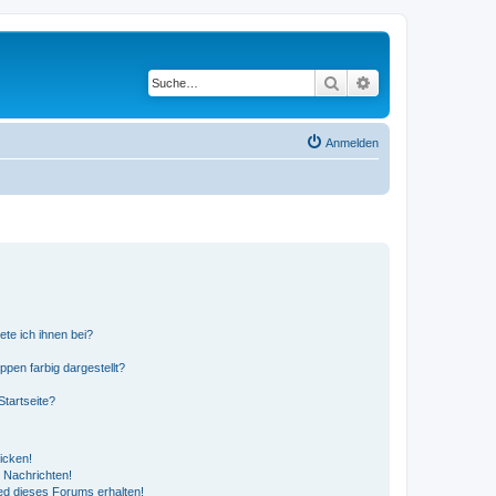
Suche
Erweiterte Suche
Anmelden
ete ich ihnen bei?
en farbig dargestellt?
tartseite?
icken!
 Nachrichten!
ed dieses Forums erhalten!