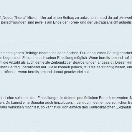
„Neues Thema“ klicken. Um auf einen Beitrag zu antworten, musst du auf „Antworte
e Berechtigungen sind jeweils am Ende der Foren- und der Beitragsansicht aufgeliste
r deine eigenen Beiträge bearbeiten oder löschen. Du kannst einen Beitrag bearbe
inen begrenzten Zeitraum nach seiner Erstellung möglich. Wenn bereits jemand auf de
 die Anzahl als auch der letzte Zeitpunkt der Bearbeitungen angezeigt. Dieser Hi
en Beitrag überarbeitet hat. Diese können jedoch, falls sie es für nötig halten, ei
hen können, wenn bereits jemand darauf geantwortet hat.
st eine solche in den Einstellungen in deinem persönlichen Bereich entwerfen. Na
eren. Du kannst eine Signatur auch hinzufügen, indem du in deinem persönlichen 
atur verfassen möchtest, so kannst du dort einfach das Kontrollkästchen „Signatu