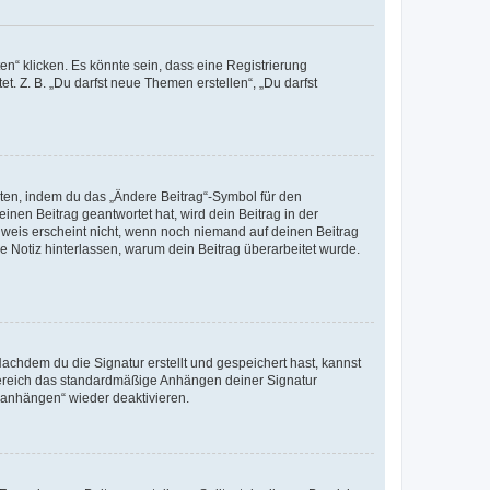
n“ klicken. Es könnte sein, dass eine Registrierung
t. Z. B. „Du darfst neue Themen erstellen“, „Du darfst
iten, indem du das „Ändere Beitrag“-Symbol für den
inen Beitrag geantwortet hat, wird dein Beitrag in der
nweis erscheint nicht, wenn noch niemand auf deinen Beitrag
ne Notiz hinterlassen, warum dein Beitrag überarbeitet wurde.
chdem du die Signatur erstellt und gespeichert hast, kannst
Bereich das standardmäßige Anhängen deiner Signatur
r anhängen“ wieder deaktivieren.