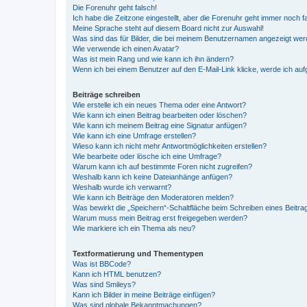
Die Forenuhr geht falsch!
Ich habe die Zeitzone eingestellt, aber die Forenuhr geht immer noch f
Meine Sprache steht auf diesem Board nicht zur Auswahl!
Was sind das für Bilder, die bei meinem Benutzernamen angezeigt we
Wie verwende ich einen Avatar?
Was ist mein Rang und wie kann ich ihn ändern?
Wenn ich bei einem Benutzer auf den E-Mail-Link klicke, werde ich au
Beiträge schreiben
Wie erstelle ich ein neues Thema oder eine Antwort?
Wie kann ich einen Beitrag bearbeiten oder löschen?
Wie kann ich meinem Beitrag eine Signatur anfügen?
Wie kann ich eine Umfrage erstellen?
Wieso kann ich nicht mehr Antwortmöglichkeiten erstellen?
Wie bearbeite oder lösche ich eine Umfrage?
Warum kann ich auf bestimmte Foren nicht zugreifen?
Weshalb kann ich keine Dateianhänge anfügen?
Weshalb wurde ich verwarnt?
Wie kann ich Beiträge den Moderatoren melden?
Was bewirkt die „Speichern“-Schaltfläche beim Schreiben eines Beitra
Warum muss mein Beitrag erst freigegeben werden?
Wie markiere ich ein Thema als neu?
Textformatierung und Thementypen
Was ist BBCode?
Kann ich HTML benutzen?
Was sind Smileys?
Kann ich Bilder in meine Beiträge einfügen?
Was sind globale Bekanntmachungen?