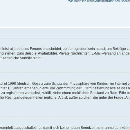
Wie kann ich einen Administrator des Board
istration dieses Forums entscheidet, ob du registriert sein musst, um Beiträge zu s
ung stehen: zum Beispiel Avatarbilder, Private Nachrichten, E-Mail-Versand an ander
 zahlreiche Vorteile bietet.
t of 1998 (deutsch: Gesetz zum Schutz der Privatsphäre von Kindern im Internet vo
unter 13 Jahren erheben, hierzu die Zustimmung der Eltern beziehungsweise des o
h zu registrieren versuchst, zutrifft, ziehe einen rechtlichen Beistand zu Rate. Bit
für Rechtsangelegenheiten jeglicher Art ist; außer solchen, die unter der Frage „
.
g komplett ausgeschaltet hat, damit sich keine neuen Benutzer mehr anmelden könn