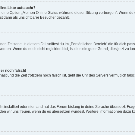
ine-Liste auftaucht?
n eine Option „Meinen Online-Status während dieser Sitzung verbergen“. Wenn du d
st dann als unsichtbarer Besucher gezählt.
en Zeitzone. In diesem Fall solltest du im „Persönlichen Bereich“ die für dich passe
den. Wenn du noch nicht registriert bist, ist dies ein guter Grund, dies jetzt zu tun
mer noch falsch!
t hast und die Zeit trotzdem noch falsch ist, geht die Uhr des Servers vermutlich fal
t installiert oder niemand hat das Forum bislang in deine Sprache übersetzt. Frag
, würden wir uns freuen, wenn du es übersetzen würdest. Weitere Informationen dazu