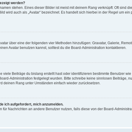
gezeigt werden?
amen stehen. Eines dieser Bilder ist meist mit deinem Rang verknüpft: Oft sind di
ld wird auch als „Avatar“ bezeichnet. Es handelt sich hierbei in der Regel um ein
 Avatar über eine der folgenden vier Methoden hinzufügen: Gravatar, Galerie, Rem
en Avatar benutzen kannst, solltest du die Board-Administration kontaktieren.
viele Beiträge du bislang erstellt hast oder identifizieren bestimmte Benutzer w
 Board-Administration festgelegt wurden. Bitte schreibe keine sinnlosen Beiträge
wird deinen Rang unter Umständen einfach wieder zurücksetzen.
rde ich aufgefordert, mich anzumelden.
ion für Nachrichten an andere Benutzer nutzen, falls diese von der Board-Administ