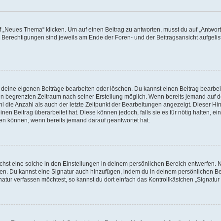
„Neues Thema“ klicken. Um auf einen Beitrag zu antworten, musst du auf „Antworte
e Berechtigungen sind jeweils am Ende der Foren- und der Beitragsansicht aufgeliste
r deine eigenen Beiträge bearbeiten oder löschen. Du kannst einen Beitrag bearbe
inen begrenzten Zeitraum nach seiner Erstellung möglich. Wenn bereits jemand auf de
 die Anzahl als auch der letzte Zeitpunkt der Bearbeitungen angezeigt. Dieser Hi
en Beitrag überarbeitet hat. Diese können jedoch, falls sie es für nötig halten, ei
hen können, wenn bereits jemand darauf geantwortet hat.
st eine solche in den Einstellungen in deinem persönlichen Bereich entwerfen. Na
eren. Du kannst eine Signatur auch hinzufügen, indem du in deinem persönlichen 
atur verfassen möchtest, so kannst du dort einfach das Kontrollkästchen „Signatu