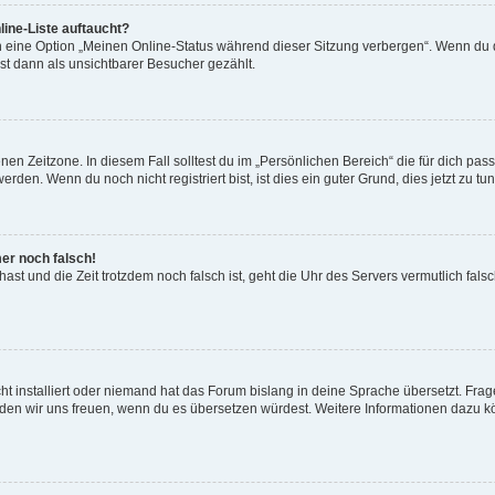
ine-Liste auftaucht?
n eine Option „Meinen Online-Status während dieser Sitzung verbergen“. Wenn du d
st dann als unsichtbarer Besucher gezählt.
en Zeitzone. In diesem Fall solltest du im „Persönlichen Bereich“ die für dich passe
den. Wenn du noch nicht registriert bist, ist dies ein guter Grund, dies jetzt zu tun
mer noch falsch!
t hast und die Zeit trotzdem noch falsch ist, geht die Uhr des Servers vermutlich fal
t installiert oder niemand hat das Forum bislang in deine Sprache übersetzt. Frag
, würden wir uns freuen, wenn du es übersetzen würdest. Weitere Informationen dazu