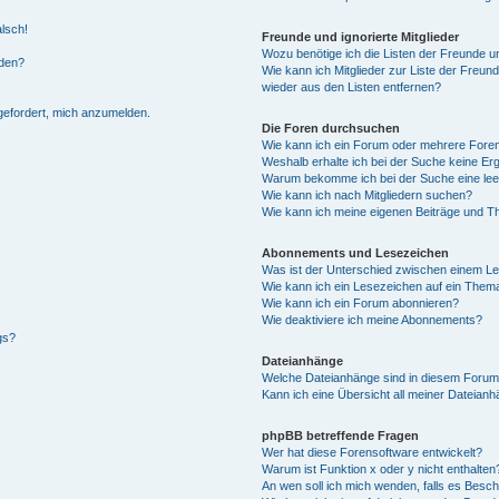
alsch!
Freunde und ignorierte Mitglieder
Wozu benötige ich die Listen der Freunde un
rden?
Wie kann ich Mitglieder zur Liste der Freund
wieder aus den Listen entfernen?
fgefordert, mich anzumelden.
Die Foren durchsuchen
Wie kann ich ein Forum oder mehrere For
Weshalb erhalte ich bei der Suche keine Er
Warum bekomme ich bei der Suche eine lee
Wie kann ich nach Mitgliedern suchen?
Wie kann ich meine eigenen Beiträge und T
Abonnements und Lesezeichen
Was ist der Unterschied zwischen einem L
Wie kann ich ein Lesezeichen auf ein Them
Wie kann ich ein Forum abonnieren?
Wie deaktiviere ich meine Abonnements?
gs?
Dateianhänge
Welche Dateianhänge sind in diesem Forum
Kann ich eine Übersicht all meiner Dateian
phpBB betreffende Fragen
Wer hat diese Forensoftware entwickelt?
Warum ist Funktion x oder y nicht enthalten
An wen soll ich mich wenden, falls es Besc