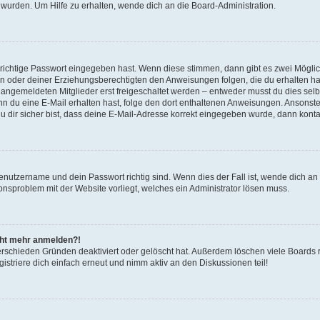
 wurden. Um Hilfe zu erhalten, wende dich an die Board-Administration.
 richtige Passwort eingegeben hast. Wenn diese stimmen, dann gibt es zwei Mögl
tern oder deiner Erziehungsberechtigten den Anweisungen folgen, die du erhalten ha
u angemeldeten Mitglieder erst freigeschaltet werden – entweder musst du dies selbs
. Wenn du eine E-Mail erhalten hast, folge den dort enthaltenen Anweisungen. Ansons
 dir sicher bist, dass deine E-Mail-Adresse korrekt eingegeben wurde, dann kontak
Benutzername und dein Passwort richtig sind. Wenn dies der Fall ist, wende dich a
ionsproblem mit der Website vorliegt, welches ein Administrator lösen muss.
icht mehr anmelden?!
erschieden Gründen deaktiviert oder gelöscht hat. Außerdem löschen viele Boards r
triere dich einfach erneut und nimm aktiv an den Diskussionen teil!