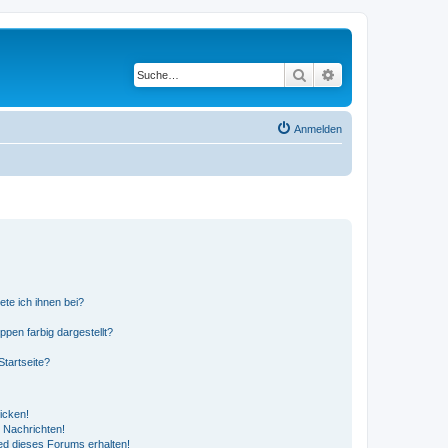
Suche
Erweiterte Suche
Anmelden
ete ich ihnen bei?
en farbig dargestellt?
tartseite?
icken!
 Nachrichten!
ed dieses Forums erhalten!