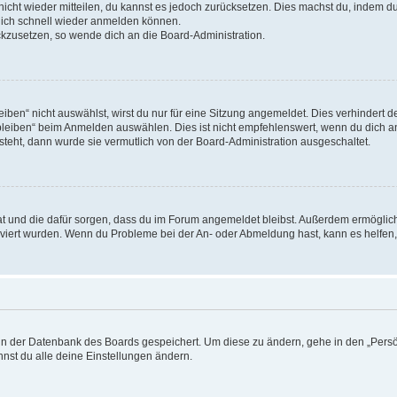
 nicht wieder mitteilen, du kannst es jedoch zurücksetzen. Dies machst du, indem 
 dich schnell wieder anmelden können.
ückzusetzen, so wende dich an die Board-Administration.
en“ nicht auswählst, wirst du nur für eine Sitzung angemeldet. Dies verhindert 
leiben“ beim Anmelden auswählen. Dies ist nicht empfehlenswert, wenn du dich an
 steht, dann wurde sie vermutlich von der Board-Administration ausgeschaltet.
 hat und die dafür sorgen, dass du im Forum angemeldet bleibst. Außerdem ermögli
tiviert wurden. Wenn du Probleme bei der An- oder Abmeldung hast, kann es helfen
n in der Datenbank des Boards gespeichert. Um diese zu ändern, gehe in den „Persö
nst du alle deine Einstellungen ändern.