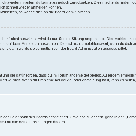
 nicht wieder mitteilen, du kannst es jedoch zurücksetzen. Dies machst du, indem 
 dich schnell wieder anmelden können.
ückzusetzen, so wende dich an die Board-Administration.
en“ nicht auswählst, wirst du nur für eine Sitzung angemeldet. Dies verhindert 
leiben“ beim Anmelden auswählen. Dies ist nicht empfehlenswert, wenn du dich an
 steht, dann wurde sie vermutlich von der Board-Administration ausgeschaltet.
 hat und die dafür sorgen, dass du im Forum angemeldet bleibst. Außerdem ermögli
tiviert wurden. Wenn du Probleme bei der An- oder Abmeldung hast, kann es helfen
n in der Datenbank des Boards gespeichert. Um diese zu ändern, gehe in den „Persö
nst du alle deine Einstellungen ändern.