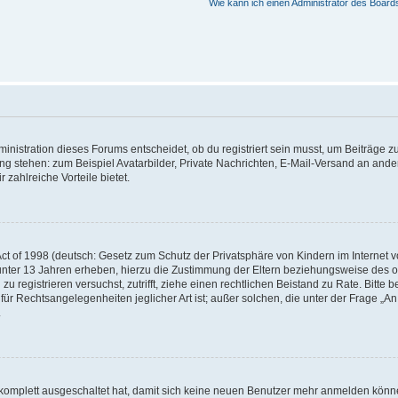
Wie kann ich einen Administrator des Board
istration dieses Forums entscheidet, ob du registriert sein musst, um Beiträge zu s
ung stehen: zum Beispiel Avatarbilder, Private Nachrichten, E-Mail-Versand an ander
 zahlreiche Vorteile bietet.
t of 1998 (deutsch: Gesetz zum Schutz der Privatsphäre von Kindern im Internet vo
unter 13 Jahren erheben, hierzu die Zustimmung der Eltern beziehungsweise des o
h zu registrieren versuchst, zutrifft, ziehe einen rechtlichen Beistand zu Rate. Bit
für Rechtsangelegenheiten jeglicher Art ist; außer solchen, die unter der Frage „
.
g komplett ausgeschaltet hat, damit sich keine neuen Benutzer mehr anmelden könn