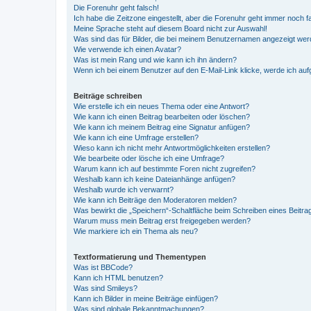
Die Forenuhr geht falsch!
Ich habe die Zeitzone eingestellt, aber die Forenuhr geht immer noch f
Meine Sprache steht auf diesem Board nicht zur Auswahl!
Was sind das für Bilder, die bei meinem Benutzernamen angezeigt we
Wie verwende ich einen Avatar?
Was ist mein Rang und wie kann ich ihn ändern?
Wenn ich bei einem Benutzer auf den E-Mail-Link klicke, werde ich au
Beiträge schreiben
Wie erstelle ich ein neues Thema oder eine Antwort?
Wie kann ich einen Beitrag bearbeiten oder löschen?
Wie kann ich meinem Beitrag eine Signatur anfügen?
Wie kann ich eine Umfrage erstellen?
Wieso kann ich nicht mehr Antwortmöglichkeiten erstellen?
Wie bearbeite oder lösche ich eine Umfrage?
Warum kann ich auf bestimmte Foren nicht zugreifen?
Weshalb kann ich keine Dateianhänge anfügen?
Weshalb wurde ich verwarnt?
Wie kann ich Beiträge den Moderatoren melden?
Was bewirkt die „Speichern“-Schaltfläche beim Schreiben eines Beitra
Warum muss mein Beitrag erst freigegeben werden?
Wie markiere ich ein Thema als neu?
Textformatierung und Thementypen
Was ist BBCode?
Kann ich HTML benutzen?
Was sind Smileys?
Kann ich Bilder in meine Beiträge einfügen?
Was sind globale Bekanntmachungen?