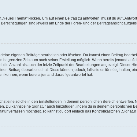
„Neues Thema“ klicken. Um auf einen Beitrag zu antworten, musst du auf „Antworte
e Berechtigungen sind jeweils am Ende der Foren- und der Beitragsansicht aufgeliste
r deine eigenen Beiträge bearbeiten oder löschen. Du kannst einen Beitrag bearbe
inen begrenzten Zeitraum nach seiner Erstellung möglich. Wenn bereits jemand auf de
 die Anzahl als auch der letzte Zeitpunkt der Bearbeitungen angezeigt. Dieser Hi
en Beitrag überarbeitet hat. Diese können jedoch, falls sie es für nötig halten, ei
hen können, wenn bereits jemand darauf geantwortet hat.
st eine solche in den Einstellungen in deinem persönlichen Bereich entwerfen. Na
eren. Du kannst eine Signatur auch hinzufügen, indem du in deinem persönlichen 
atur verfassen möchtest, so kannst du dort einfach das Kontrollkästchen „Signatu