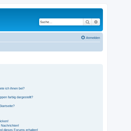
Suche
Erweiterte Suche
Anmelden
ete ich ihnen bei?
en farbig dargestellt?
tartseite?
icken!
 Nachrichten!
ed dieses Forums erhalten!