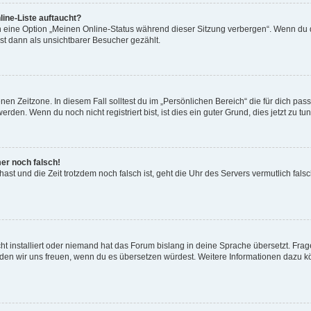
ine-Liste auftaucht?
n eine Option „Meinen Online-Status während dieser Sitzung verbergen“. Wenn du d
st dann als unsichtbarer Besucher gezählt.
en Zeitzone. In diesem Fall solltest du im „Persönlichen Bereich“ die für dich passe
den. Wenn du noch nicht registriert bist, ist dies ein guter Grund, dies jetzt zu tun
mer noch falsch!
t hast und die Zeit trotzdem noch falsch ist, geht die Uhr des Servers vermutlich fal
t installiert oder niemand hat das Forum bislang in deine Sprache übersetzt. Frag
, würden wir uns freuen, wenn du es übersetzen würdest. Weitere Informationen dazu