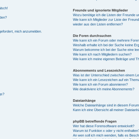
alsch!
Freunde und ignorierte Mitglieder
Wozu benötige ich die Listen der Freunde un
rden?
Wie kann ich Mitglieder zur Liste der Freund
wieder aus den Listen entfernen?
fgefordert, mich anzumelden.
Die Foren durchsuchen
Wie kann ich ein Forum oder mehrere For
Weshalb erhalte ich bei der Suche keine Er
Warum bekomme ich bei der Suche eine lee
Wie kann ich nach Mitgliedern suchen?
Wie kann ich meine eigenen Beiträge und T
Abonnements und Lesezeichen
Was ist der Unterschied zwischen einem L
Wie kann ich ein Lesezeichen auf ein Them
Wie kann ich ein Forum abonnieren?
Wie deaktiviere ich meine Abonnements?
gs?
Dateianhänge
Welche Dateianhänge sind in diesem Forum
Kann ich eine Übersicht all meiner Dateian
phpBB betreffende Fragen
Wer hat diese Forensoftware entwickelt?
Warum ist Funktion x oder y nicht enthalten
An wen soll ich mich wenden, falls es Besc