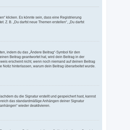
n“ klicken. Es könnte sein, dass eine Registrierung
t. Z. B. „Du darfst neue Themen erstellen“, „Du darfst
iten, indem du das „Ändere Beitrag“-Symbol für den
inen Beitrag geantwortet hat, wird dein Beitrag in der
nweis erscheint nicht, wenn noch niemand auf deinen Beitrag
ne Notiz hinterlassen, warum dein Beitrag überarbeitet wurde.
chdem du die Signatur erstellt und gespeichert hast, kannst
Bereich das standardmäßige Anhängen deiner Signatur
r anhängen“ wieder deaktivieren.