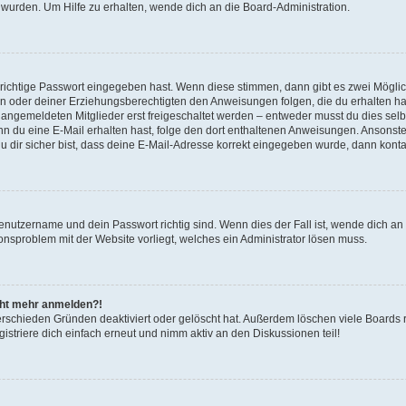
 wurden. Um Hilfe zu erhalten, wende dich an die Board-Administration.
 richtige Passwort eingegeben hast. Wenn diese stimmen, dann gibt es zwei Mögl
tern oder deiner Erziehungsberechtigten den Anweisungen folgen, die du erhalten ha
u angemeldeten Mitglieder erst freigeschaltet werden – entweder musst du dies selbs
. Wenn du eine E-Mail erhalten hast, folge den dort enthaltenen Anweisungen. Ansons
 dir sicher bist, dass deine E-Mail-Adresse korrekt eingegeben wurde, dann kontak
Benutzername und dein Passwort richtig sind. Wenn dies der Fall ist, wende dich a
ionsproblem mit der Website vorliegt, welches ein Administrator lösen muss.
icht mehr anmelden?!
erschieden Gründen deaktiviert oder gelöscht hat. Außerdem löschen viele Boards r
triere dich einfach erneut und nimm aktiv an den Diskussionen teil!