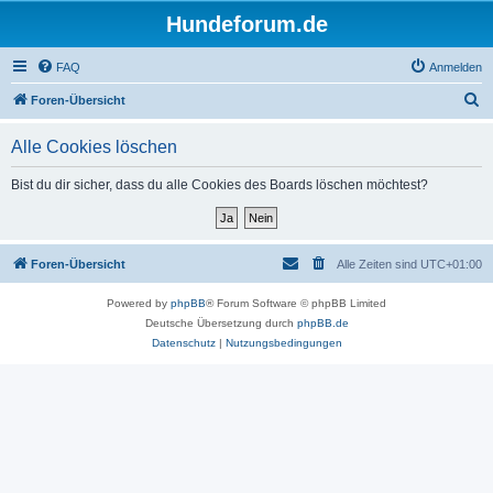
Hundeforum.de
FAQ
Anmelden
S
Foren-Übersicht
u
Alle Cookies löschen
c
h
Bist du dir sicher, dass du alle Cookies des Boards löschen möchtest?
e
Foren-Übersicht
Alle Zeiten sind
UTC+01:00
Powered by
phpBB
® Forum Software © phpBB Limited
Deutsche Übersetzung durch
phpBB.de
Datenschutz
|
Nutzungsbedingungen