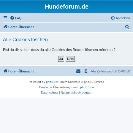
Hundeforum.de
FAQ
Anmelden
S
Foren-Übersicht
u
Alle Cookies löschen
c
h
Bist du dir sicher, dass du alle Cookies des Boards löschen möchtest?
e
Foren-Übersicht
Alle Zeiten sind
UTC+01:00
Powered by
phpBB
® Forum Software © phpBB Limited
Deutsche Übersetzung durch
phpBB.de
Datenschutz
|
Nutzungsbedingungen