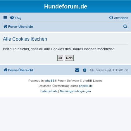
Hundeforum.de
FAQ
Anmelden
S
Foren-Übersicht
u
Alle Cookies löschen
c
h
Bist du dir sicher, dass du alle Cookies des Boards löschen möchtest?
e
Foren-Übersicht
Alle Zeiten sind
UTC+01:00
Powered by
phpBB
® Forum Software © phpBB Limited
Deutsche Übersetzung durch
phpBB.de
Datenschutz
|
Nutzungsbedingungen