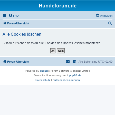
Hundeforum.de
FAQ
Anmelden
S
Foren-Übersicht
u
Alle Cookies löschen
c
h
Bist du dir sicher, dass du alle Cookies des Boards löschen möchtest?
e
Foren-Übersicht
Alle Zeiten sind
UTC+01:00
Powered by
phpBB
® Forum Software © phpBB Limited
Deutsche Übersetzung durch
phpBB.de
Datenschutz
|
Nutzungsbedingungen