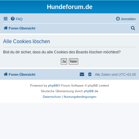
Hundeforum.de
FAQ
Anmelden
S
Foren-Übersicht
u
Alle Cookies löschen
c
h
Bist du dir sicher, dass du alle Cookies des Boards löschen möchtest?
e
Foren-Übersicht
Alle Zeiten sind
UTC+01:00
Powered by
phpBB
® Forum Software © phpBB Limited
Deutsche Übersetzung durch
phpBB.de
Datenschutz
|
Nutzungsbedingungen