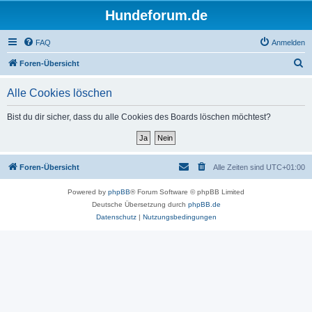
Hundeforum.de
FAQ
Anmelden
S
Foren-Übersicht
u
Alle Cookies löschen
c
h
Bist du dir sicher, dass du alle Cookies des Boards löschen möchtest?
e
Foren-Übersicht
Alle Zeiten sind
UTC+01:00
Powered by
phpBB
® Forum Software © phpBB Limited
Deutsche Übersetzung durch
phpBB.de
Datenschutz
|
Nutzungsbedingungen