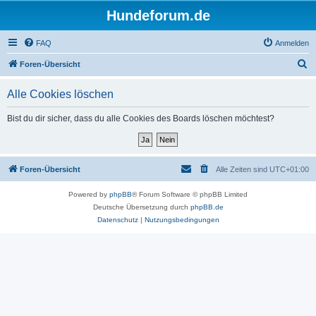
Hundeforum.de
FAQ
Anmelden
S
Foren-Übersicht
u
Alle Cookies löschen
c
h
Bist du dir sicher, dass du alle Cookies des Boards löschen möchtest?
e
Foren-Übersicht
Alle Zeiten sind
UTC+01:00
Powered by
phpBB
® Forum Software © phpBB Limited
Deutsche Übersetzung durch
phpBB.de
Datenschutz
|
Nutzungsbedingungen