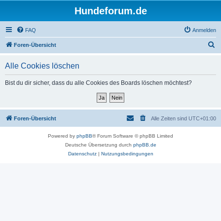
Hundeforum.de
FAQ
Anmelden
S
Foren-Übersicht
u
Alle Cookies löschen
c
h
Bist du dir sicher, dass du alle Cookies des Boards löschen möchtest?
e
Foren-Übersicht
Alle Zeiten sind
UTC+01:00
Powered by
phpBB
® Forum Software © phpBB Limited
Deutsche Übersetzung durch
phpBB.de
Datenschutz
|
Nutzungsbedingungen