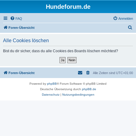
Hundeforum.de
FAQ
Anmelden
S
Foren-Übersicht
u
Alle Cookies löschen
c
h
Bist du dir sicher, dass du alle Cookies des Boards löschen möchtest?
e
Foren-Übersicht
Alle Zeiten sind
UTC+01:00
Powered by
phpBB
® Forum Software © phpBB Limited
Deutsche Übersetzung durch
phpBB.de
Datenschutz
|
Nutzungsbedingungen