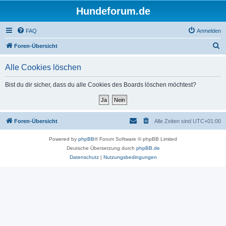
Hundeforum.de
FAQ
Anmelden
S
Foren-Übersicht
u
Alle Cookies löschen
c
h
Bist du dir sicher, dass du alle Cookies des Boards löschen möchtest?
e
Foren-Übersicht
Alle Zeiten sind
UTC+01:00
Powered by
phpBB
® Forum Software © phpBB Limited
Deutsche Übersetzung durch
phpBB.de
Datenschutz
|
Nutzungsbedingungen