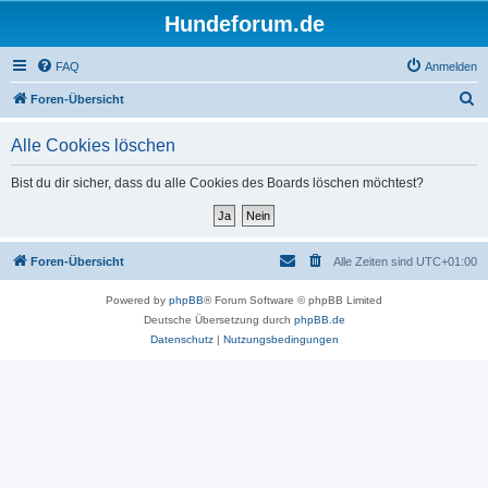
Hundeforum.de
FAQ
Anmelden
S
Foren-Übersicht
u
Alle Cookies löschen
c
h
Bist du dir sicher, dass du alle Cookies des Boards löschen möchtest?
e
Foren-Übersicht
Alle Zeiten sind
UTC+01:00
Powered by
phpBB
® Forum Software © phpBB Limited
Deutsche Übersetzung durch
phpBB.de
Datenschutz
|
Nutzungsbedingungen