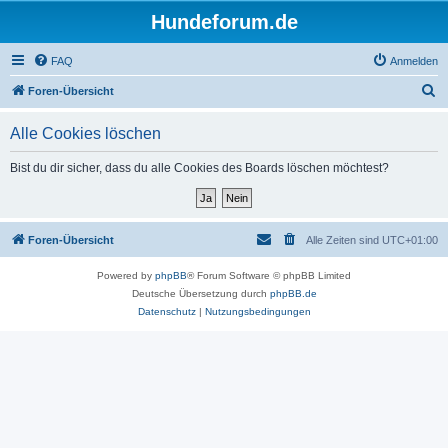
Hundeforum.de
FAQ
Anmelden
S
Foren-Übersicht
u
Alle Cookies löschen
c
h
Bist du dir sicher, dass du alle Cookies des Boards löschen möchtest?
e
Foren-Übersicht
Alle Zeiten sind
UTC+01:00
Powered by
phpBB
® Forum Software © phpBB Limited
Deutsche Übersetzung durch
phpBB.de
Datenschutz
|
Nutzungsbedingungen