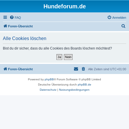
Hundeforum.de
FAQ
Anmelden
S
Foren-Übersicht
u
Alle Cookies löschen
c
h
Bist du dir sicher, dass du alle Cookies des Boards löschen möchtest?
e
Foren-Übersicht
Alle Zeiten sind
UTC+01:00
Powered by
phpBB
® Forum Software © phpBB Limited
Deutsche Übersetzung durch
phpBB.de
Datenschutz
|
Nutzungsbedingungen