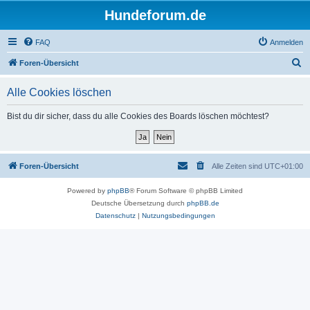
Hundeforum.de
FAQ
Anmelden
S
Foren-Übersicht
u
Alle Cookies löschen
c
h
Bist du dir sicher, dass du alle Cookies des Boards löschen möchtest?
e
Foren-Übersicht
Alle Zeiten sind
UTC+01:00
Powered by
phpBB
® Forum Software © phpBB Limited
Deutsche Übersetzung durch
phpBB.de
Datenschutz
|
Nutzungsbedingungen