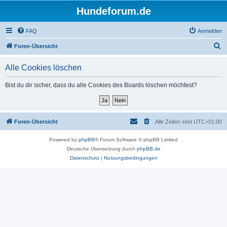
Hundeforum.de
FAQ
Anmelden
S
Foren-Übersicht
u
Alle Cookies löschen
c
h
Bist du dir sicher, dass du alle Cookies des Boards löschen möchtest?
e
Foren-Übersicht
Alle Zeiten sind
UTC+01:00
Powered by
phpBB
® Forum Software © phpBB Limited
Deutsche Übersetzung durch
phpBB.de
Datenschutz
|
Nutzungsbedingungen