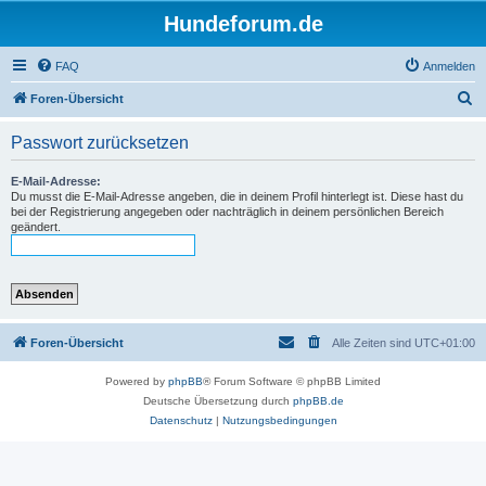
Hundeforum.de
FAQ
Anmelden
S
Foren-Übersicht
u
Passwort zurücksetzen
c
h
E-Mail-Adresse:
Du musst die E-Mail-Adresse angeben, die in deinem Profil hinterlegt ist. Diese hast du
e
bei der Registrierung angegeben oder nachträglich in deinem persönlichen Bereich
geändert.
Foren-Übersicht
Alle Zeiten sind
UTC+01:00
Powered by
phpBB
® Forum Software © phpBB Limited
Deutsche Übersetzung durch
phpBB.de
Datenschutz
|
Nutzungsbedingungen