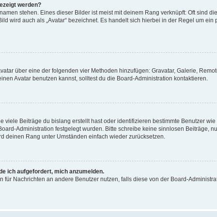
gezeigt werden?
amen stehen. Eines dieser Bilder ist meist mit deinem Rang verknüpft: Oft sind di
ld wird auch als „Avatar“ bezeichnet. Es handelt sich hierbei in der Regel um ein
 Avatar über eine der folgenden vier Methoden hinzufügen: Gravatar, Galerie, Rem
en Avatar benutzen kannst, solltest du die Board-Administration kontaktieren.
viele Beiträge du bislang erstellt hast oder identifizieren bestimmte Benutzer w
 Board-Administration festgelegt wurden. Bitte schreibe keine sinnlosen Beiträge
wird deinen Rang unter Umständen einfach wieder zurücksetzen.
rde ich aufgefordert, mich anzumelden.
ion für Nachrichten an andere Benutzer nutzen, falls diese von der Board-Administ