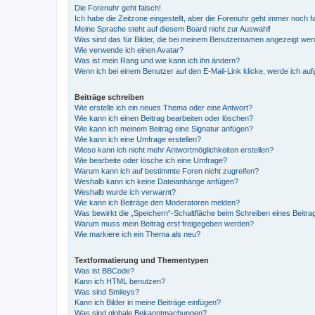
Die Forenuhr geht falsch!
Ich habe die Zeitzone eingestellt, aber die Forenuhr geht immer noch f
Meine Sprache steht auf diesem Board nicht zur Auswahl!
Was sind das für Bilder, die bei meinem Benutzernamen angezeigt we
Wie verwende ich einen Avatar?
Was ist mein Rang und wie kann ich ihn ändern?
Wenn ich bei einem Benutzer auf den E-Mail-Link klicke, werde ich au
Beiträge schreiben
Wie erstelle ich ein neues Thema oder eine Antwort?
Wie kann ich einen Beitrag bearbeiten oder löschen?
Wie kann ich meinem Beitrag eine Signatur anfügen?
Wie kann ich eine Umfrage erstellen?
Wieso kann ich nicht mehr Antwortmöglichkeiten erstellen?
Wie bearbeite oder lösche ich eine Umfrage?
Warum kann ich auf bestimmte Foren nicht zugreifen?
Weshalb kann ich keine Dateianhänge anfügen?
Weshalb wurde ich verwarnt?
Wie kann ich Beiträge den Moderatoren melden?
Was bewirkt die „Speichern“-Schaltfläche beim Schreiben eines Beitra
Warum muss mein Beitrag erst freigegeben werden?
Wie markiere ich ein Thema als neu?
Textformatierung und Thementypen
Was ist BBCode?
Kann ich HTML benutzen?
Was sind Smileys?
Kann ich Bilder in meine Beiträge einfügen?
Was sind globale Bekanntmachungen?