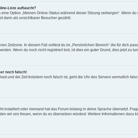
ine-Liste auftaucht?
n eine Option „Meinen Online-Status während dieser Sitzung verbergen“. Wenn du d
st dann als unsichtbarer Besucher gezählt.
en Zeitzone. In diesem Fall solltest du im „Persönlichen Bereich“ die für dich passe
den. Wenn du noch nicht registriert bist, ist dies ein guter Grund, dies jetzt zu tun
mer noch falsch!
t hast und die Zeit trotzdem noch falsch ist, geht die Uhr des Servers vermutlich fal
t installiert oder niemand hat das Forum bislang in deine Sprache übersetzt. Frag
, würden wir uns freuen, wenn du es übersetzen würdest. Weitere Informationen dazu