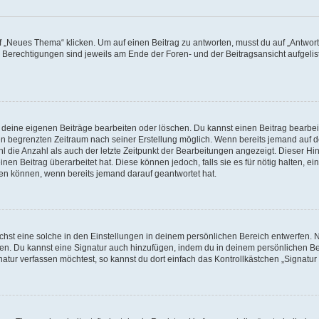
„Neues Thema“ klicken. Um auf einen Beitrag zu antworten, musst du auf „Antworte
e Berechtigungen sind jeweils am Ende der Foren- und der Beitragsansicht aufgeliste
r deine eigenen Beiträge bearbeiten oder löschen. Du kannst einen Beitrag bearbe
inen begrenzten Zeitraum nach seiner Erstellung möglich. Wenn bereits jemand auf de
 die Anzahl als auch der letzte Zeitpunkt der Bearbeitungen angezeigt. Dieser Hi
en Beitrag überarbeitet hat. Diese können jedoch, falls sie es für nötig halten, ei
hen können, wenn bereits jemand darauf geantwortet hat.
st eine solche in den Einstellungen in deinem persönlichen Bereich entwerfen. Na
eren. Du kannst eine Signatur auch hinzufügen, indem du in deinem persönlichen 
atur verfassen möchtest, so kannst du dort einfach das Kontrollkästchen „Signatu