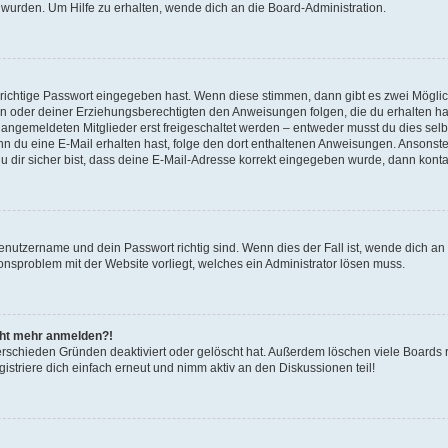
 wurden. Um Hilfe zu erhalten, wende dich an die Board-Administration.
 richtige Passwort eingegeben hast. Wenn diese stimmen, dann gibt es zwei Mögl
tern oder deiner Erziehungsberechtigten den Anweisungen folgen, die du erhalten ha
u angemeldeten Mitglieder erst freigeschaltet werden – entweder musst du dies selbs
. Wenn du eine E-Mail erhalten hast, folge den dort enthaltenen Anweisungen. Ansons
 dir sicher bist, dass deine E-Mail-Adresse korrekt eingegeben wurde, dann kontak
Benutzername und dein Passwort richtig sind. Wenn dies der Fall ist, wende dich a
ionsproblem mit der Website vorliegt, welches ein Administrator lösen muss.
icht mehr anmelden?!
erschieden Gründen deaktiviert oder gelöscht hat. Außerdem löschen viele Boards r
triere dich einfach erneut und nimm aktiv an den Diskussionen teil!