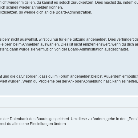
 nicht wieder mitteilen, du kannst es jedoch zurücksetzen. Dies machst du, indem 
 dich schnell wieder anmelden können.
ückzusetzen, so wende dich an die Board-Administration.
en“ nicht auswählst, wirst du nur für eine Sitzung angemeldet. Dies verhindert 
leiben“ beim Anmelden auswählen. Dies ist nicht empfehlenswert, wenn du dich an
 steht, dann wurde sie vermutlich von der Board-Administration ausgeschaltet.
 hat und die dafür sorgen, dass du im Forum angemeldet bleibst. Außerdem ermögli
tiviert wurden. Wenn du Probleme bei der An- oder Abmeldung hast, kann es helfen
n in der Datenbank des Boards gespeichert. Um diese zu ändern, gehe in den „Persö
nst du alle deine Einstellungen ändern.