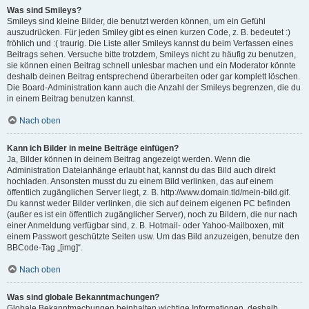
Was sind Smileys?
Smileys sind kleine Bilder, die benutzt werden können, um ein Gefühl
auszudrücken. Für jeden Smiley gibt es einen kurzen Code, z. B. bedeutet :)
fröhlich und :( traurig. Die Liste aller Smileys kannst du beim Verfassen eines
Beitrags sehen. Versuche bitte trotzdem, Smileys nicht zu häufig zu benutzen,
sie können einen Beitrag schnell unlesbar machen und ein Moderator könnte
deshalb deinen Beitrag entsprechend überarbeiten oder gar komplett löschen.
Die Board-Administration kann auch die Anzahl der Smileys begrenzen, die du
in einem Beitrag benutzen kannst.
Nach oben
Kann ich Bilder in meine Beiträge einfügen?
Ja, Bilder können in deinem Beitrag angezeigt werden. Wenn die
Administration Dateianhänge erlaubt hat, kannst du das Bild auch direkt
hochladen. Ansonsten musst du zu einem Bild verlinken, das auf einem
öffentlich zugänglichen Server liegt, z. B. http://www.domain.tld/mein-bild.gif.
Du kannst weder Bilder verlinken, die sich auf deinem eigenen PC befinden
(außer es ist ein öffentlich zugänglicher Server), noch zu Bildern, die nur nach
einer Anmeldung verfügbar sind, z. B. Hotmail- oder Yahoo-Mailboxen, mit
einem Passwort geschützte Seiten usw. Um das Bild anzuzeigen, benutze den
BBCode-Tag „[img]“.
Nach oben
Was sind globale Bekanntmachungen?
Globale Bekanntmachungen beinhalten wichtige Informationen, deshalb