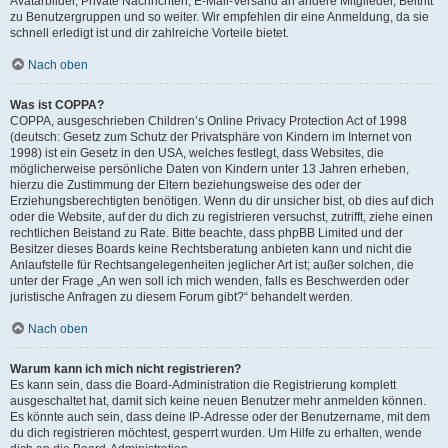
Avatarbilder, Private Nachrichten, E-Mail-Versand an andere Mitglieder, Beitritt
zu Benutzergruppen und so weiter. Wir empfehlen dir eine Anmeldung, da sie
schnell erledigt ist und dir zahlreiche Vorteile bietet.
Nach oben
Was ist COPPA?
COPPA, ausgeschrieben Children’s Online Privacy Protection Act of 1998
(deutsch: Gesetz zum Schutz der Privatsphäre von Kindern im Internet von
1998) ist ein Gesetz in den USA, welches festlegt, dass Websites, die
möglicherweise persönliche Daten von Kindern unter 13 Jahren erheben,
hierzu die Zustimmung der Eltern beziehungsweise des oder der
Erziehungsberechtigten benötigen. Wenn du dir unsicher bist, ob dies auf dich
oder die Website, auf der du dich zu registrieren versuchst, zutrifft, ziehe einen
rechtlichen Beistand zu Rate. Bitte beachte, dass phpBB Limited und der
Besitzer dieses Boards keine Rechtsberatung anbieten kann und nicht die
Anlaufstelle für Rechtsangelegenheiten jeglicher Art ist; außer solchen, die
unter der Frage „An wen soll ich mich wenden, falls es Beschwerden oder
juristische Anfragen zu diesem Forum gibt?“ behandelt werden.
Nach oben
Warum kann ich mich nicht registrieren?
Es kann sein, dass die Board-Administration die Registrierung komplett
ausgeschaltet hat, damit sich keine neuen Benutzer mehr anmelden können.
Es könnte auch sein, dass deine IP-Adresse oder der Benutzername, mit dem
du dich registrieren möchtest, gesperrt wurden. Um Hilfe zu erhalten, wende