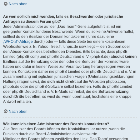
Nach oben
An wen soll ich mich wenden, falls es Beschwerden oder juristische
Anfragen zu diesem Forum gibt?
Jeder Administrator, der auf der „Das Team“-Seite aufgeführt ist, ist ein
geeigneter Kontakt für deine Beschwerde. Wenn du so keine Antwort erhältst,
solltest du den Besitzer der Domain kontaktieren (führe dazu eine
„WHOIS“-Abfrage
durch) oder — falls diese Seite bei einem kostenlosen
Webhoster wie z. B. Yahoo!, free.fr, funpic.de usw. liegt — den Support oder
den Abuse-Kontakt des betreffenden Dienstes. Bitte beachte, dass phpBB
Limited (phpBB.com) und phpBB Deutschland e. V. (phpBB.de)
absolut keinen
Einfluss
auf die Benutzung oder den oder die Benutzer der Forensoftware
haben und dafür in keiner Weise zur Verantwortung herangezogen werden
können. Kontaktiere daher nie phpBB Limited oder phpBB Deutschland e. V. in
Zusammenhang mit jeglichen juristischen Fragen (Unterlassungserklärungen,
Haftungsfragen usw.), die
sich nicht direkt
auf die Websiten phpbb.com,
phpbb.de oder die phpBB-Software selbst beziehen. Falls du phpBB Limited
oder phpBB Deutschland e. V. E-Mails schreibst, die die
Softwarenutzung
durch Dritte
betreffen, so wirst du, wenn überhaupt, höchstens eine knappe
Antwort erhalten.
Nach oben
Wie kann ich einen Administrator des Boards kontaktieren?
Alle Benutzer des Boards können das Kontaktformular nutzen, wenn die
Funktion durch die Board-Administration aktiviert wurde.
Mitglieder des Boards können zusätzlich den Link „Das Team“ verwenden.