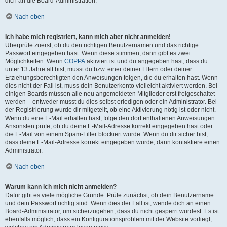
dich an die Board-Administration.
Nach oben
Ich habe mich registriert, kann mich aber nicht anmelden!
Überprüfe zuerst, ob du den richtigen Benutzernamen und das richtige
Passwort eingegeben hast. Wenn diese stimmen, dann gibt es zwei
Möglichkeiten. Wenn
COPPA
aktiviert ist und du angegeben hast, dass du
unter 13 Jahre alt bist, musst du bzw. einer deiner Eltern oder deiner
Erziehungsberechtigten den Anweisungen folgen, die du erhalten hast. Wenn
dies nicht der Fall ist, muss dein Benutzerkonto vielleicht aktiviert werden. Bei
einigen Boards müssen alle neu angemeldeten Mitglieder erst freigeschaltet
werden – entweder musst du dies selbst erledigen oder ein Administrator. Bei
der Registrierung wurde dir mitgeteilt, ob eine Aktivierung nötig ist oder nicht.
Wenn du eine E-Mail erhalten hast, folge den dort enthaltenen Anweisungen.
Ansonsten prüfe, ob du deine E-Mail-Adresse korrekt eingegeben hast oder
die E-Mail von einem Spam-Filter blockiert wurde. Wenn du dir sicher bist,
dass deine E-Mail-Adresse korrekt eingegeben wurde, dann kontaktiere einen
Administrator.
Nach oben
Warum kann ich mich nicht anmelden?
Dafür gibt es viele mögliche Gründe. Prüfe zunächst, ob dein Benutzername
und dein Passwort richtig sind. Wenn dies der Fall ist, wende dich an einen
Board-Administrator, um sicherzugehen, dass du nicht gesperrt wurdest. Es ist
ebenfalls möglich, dass ein Konfigurationsproblem mit der Website vorliegt,