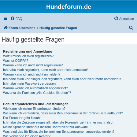
Hundeforum.de
FAQ
Anmelden
S
Foren-Übersicht
Häufig gestellte Fragen
u
Häufig gestellte Fragen
c
h
Registrierung und Anmeldung
Wozu muss ich mich registrieren?
e
Was ist COPPA?
Warum kann ich mich nicht registrieren?
Ich habe mich registriert, kann mich aber nicht anmelden!
Warum kann ich mich nicht anmelden?
Ich habe mich vor einiger Zeit registriert, kann mich aber nicht mehr anmelden?!
Ich habe mein Passwort vergessen!
Warum werde ich automatisch abgemeldet?
Wozu ist die Funktion „Alle Cookies löschen“?
Benutzerpräferenzen und -einstellungen
Wie kann ich meine Einstellungen ändern?
Wie kann ich verhindern, dass mein Benutzername in der Online-Liste auftaucht?
Die Forenuhr geht falsch!
Ich habe die Zeitzone eingestellt, aber die Forenuhr geht immer noch falsch!
Meine Sprache steht auf diesem Board nicht zur Auswahl!
Was sind das für Bilder, die bei meinem Benutzernamen angezeigt werden?
Wie verwende ich einen Avatar?