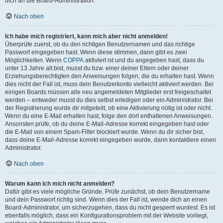
dich an die Board-Administration.
Nach oben
Ich habe mich registriert, kann mich aber nicht anmelden!
Überprüfe zuerst, ob du den richtigen Benutzernamen und das richtige
Passwort eingegeben hast. Wenn diese stimmen, dann gibt es zwei
Möglichkeiten. Wenn
COPPA
aktiviert ist und du angegeben hast, dass du
unter 13 Jahre alt bist, musst du bzw. einer deiner Eltern oder deiner
Erziehungsberechtigten den Anweisungen folgen, die du erhalten hast. Wenn
dies nicht der Fall ist, muss dein Benutzerkonto vielleicht aktiviert werden. Bei
einigen Boards müssen alle neu angemeldeten Mitglieder erst freigeschaltet
werden – entweder musst du dies selbst erledigen oder ein Administrator. Bei
der Registrierung wurde dir mitgeteilt, ob eine Aktivierung nötig ist oder nicht.
Wenn du eine E-Mail erhalten hast, folge den dort enthaltenen Anweisungen.
Ansonsten prüfe, ob du deine E-Mail-Adresse korrekt eingegeben hast oder
die E-Mail von einem Spam-Filter blockiert wurde. Wenn du dir sicher bist,
dass deine E-Mail-Adresse korrekt eingegeben wurde, dann kontaktiere einen
Administrator.
Nach oben
Warum kann ich mich nicht anmelden?
Dafür gibt es viele mögliche Gründe. Prüfe zunächst, ob dein Benutzername
und dein Passwort richtig sind. Wenn dies der Fall ist, wende dich an einen
Board-Administrator, um sicherzugehen, dass du nicht gesperrt wurdest. Es ist
ebenfalls möglich, dass ein Konfigurationsproblem mit der Website vorliegt,