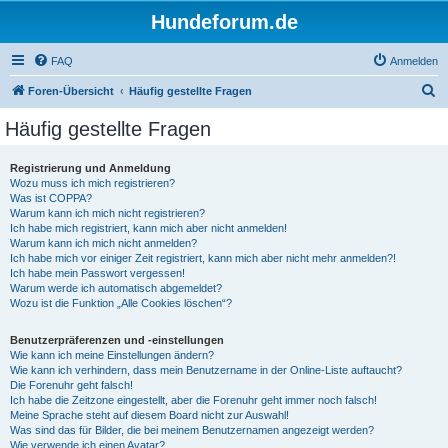
Hundeforum.de
FAQ
Anmelden
S
Foren-Übersicht
Häufig gestellte Fragen
u
Häufig gestellte Fragen
c
h
Registrierung und Anmeldung
Wozu muss ich mich registrieren?
e
Was ist COPPA?
Warum kann ich mich nicht registrieren?
Ich habe mich registriert, kann mich aber nicht anmelden!
Warum kann ich mich nicht anmelden?
Ich habe mich vor einiger Zeit registriert, kann mich aber nicht mehr anmelden?!
Ich habe mein Passwort vergessen!
Warum werde ich automatisch abgemeldet?
Wozu ist die Funktion „Alle Cookies löschen“?
Benutzerpräferenzen und -einstellungen
Wie kann ich meine Einstellungen ändern?
Wie kann ich verhindern, dass mein Benutzername in der Online-Liste auftaucht?
Die Forenuhr geht falsch!
Ich habe die Zeitzone eingestellt, aber die Forenuhr geht immer noch falsch!
Meine Sprache steht auf diesem Board nicht zur Auswahl!
Was sind das für Bilder, die bei meinem Benutzernamen angezeigt werden?
Wie verwende ich einen Avatar?