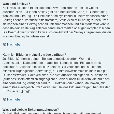
Was sind Smileys?
Smileys sind kleine Bilder, die benutzt werden können, um ein Gefühl
auszudrücken. Für jeden Smiley gibt es einen kurzen Code, z. B. bedeutet :)
fröhlich und :( traurig. Die Liste aller Smileys kannst du beim Verfassen eines
Beitrags sehen. Versuche bitte trotzdem, Smileys nicht zu häufig zu benutzen,
sie können einen Beitrag schnell unlesbar machen und ein Moderator könnte
deshalb deinen Beitrag entsprechend überarbeiten oder gar komplett löschen.
Die Board-Administration kann auch die Anzahl der Smileys begrenzen, die du
in einem Beitrag benutzen kannst.
Nach oben
Kann ich Bilder in meine Beiträge einfügen?
Ja, Bilder können in deinem Beitrag angezeigt werden. Wenn die
Administration Dateianhänge erlaubt hat, kannst du das Bild auch direkt
hochladen. Ansonsten musst du zu einem Bild verlinken, das auf einem
öffentlich zugänglichen Server liegt, z. B. http://www.domain.tld/mein-bild.gif.
Du kannst weder Bilder verlinken, die sich auf deinem eigenen PC befinden
(außer es ist ein öffentlich zugänglicher Server), noch zu Bildern, die nur nach
einer Anmeldung verfügbar sind, z. B. Hotmail- oder Yahoo-Mailboxen, mit
einem Passwort geschützte Seiten usw. Um das Bild anzuzeigen, benutze den
BBCode-Tag „[img]“.
Nach oben
Was sind globale Bekanntmachungen?
Globale Bekanntmachungen beinhalten wichtige Informationen, deshalb