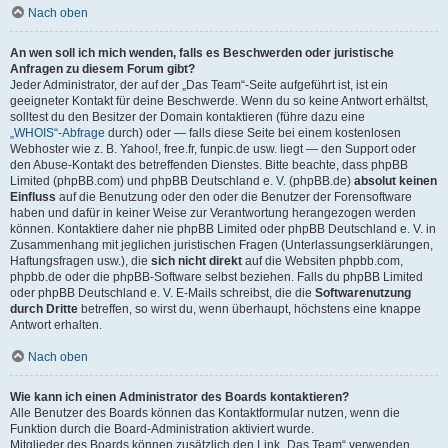
Nach oben
An wen soll ich mich wenden, falls es Beschwerden oder juristische
Anfragen zu diesem Forum gibt?
Jeder Administrator, der auf der „Das Team“-Seite aufgeführt ist, ist ein
geeigneter Kontakt für deine Beschwerde. Wenn du so keine Antwort erhältst,
solltest du den Besitzer der Domain kontaktieren (führe dazu eine
„WHOIS“-Abfrage
durch) oder — falls diese Seite bei einem kostenlosen
Webhoster wie z. B. Yahoo!, free.fr, funpic.de usw. liegt — den Support oder
den Abuse-Kontakt des betreffenden Dienstes. Bitte beachte, dass phpBB
Limited (phpBB.com) und phpBB Deutschland e. V. (phpBB.de)
absolut keinen
Einfluss
auf die Benutzung oder den oder die Benutzer der Forensoftware
haben und dafür in keiner Weise zur Verantwortung herangezogen werden
können. Kontaktiere daher nie phpBB Limited oder phpBB Deutschland e. V. in
Zusammenhang mit jeglichen juristischen Fragen (Unterlassungserklärungen,
Haftungsfragen usw.), die
sich nicht direkt
auf die Websiten phpbb.com,
phpbb.de oder die phpBB-Software selbst beziehen. Falls du phpBB Limited
oder phpBB Deutschland e. V. E-Mails schreibst, die die
Softwarenutzung
durch Dritte
betreffen, so wirst du, wenn überhaupt, höchstens eine knappe
Antwort erhalten.
Nach oben
Wie kann ich einen Administrator des Boards kontaktieren?
Alle Benutzer des Boards können das Kontaktformular nutzen, wenn die
Funktion durch die Board-Administration aktiviert wurde.
Mitglieder des Boards können zusätzlich den Link „Das Team“ verwenden.