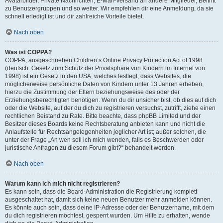
Avatarbilder, Private Nachrichten, E-Mail-Versand an andere Mitglieder, Beitritt
zu Benutzergruppen und so weiter. Wir empfehlen dir eine Anmeldung, da sie
schnell erledigt ist und dir zahlreiche Vorteile bietet.
Nach oben
Was ist COPPA?
COPPA, ausgeschrieben Children’s Online Privacy Protection Act of 1998
(deutsch: Gesetz zum Schutz der Privatsphäre von Kindern im Internet von
1998) ist ein Gesetz in den USA, welches festlegt, dass Websites, die
möglicherweise persönliche Daten von Kindern unter 13 Jahren erheben,
hierzu die Zustimmung der Eltern beziehungsweise des oder der
Erziehungsberechtigten benötigen. Wenn du dir unsicher bist, ob dies auf dich
oder die Website, auf der du dich zu registrieren versuchst, zutrifft, ziehe einen
rechtlichen Beistand zu Rate. Bitte beachte, dass phpBB Limited und der
Besitzer dieses Boards keine Rechtsberatung anbieten kann und nicht die
Anlaufstelle für Rechtsangelegenheiten jeglicher Art ist; außer solchen, die
unter der Frage „An wen soll ich mich wenden, falls es Beschwerden oder
juristische Anfragen zu diesem Forum gibt?“ behandelt werden.
Nach oben
Warum kann ich mich nicht registrieren?
Es kann sein, dass die Board-Administration die Registrierung komplett
ausgeschaltet hat, damit sich keine neuen Benutzer mehr anmelden können.
Es könnte auch sein, dass deine IP-Adresse oder der Benutzername, mit dem
du dich registrieren möchtest, gesperrt wurden. Um Hilfe zu erhalten, wende