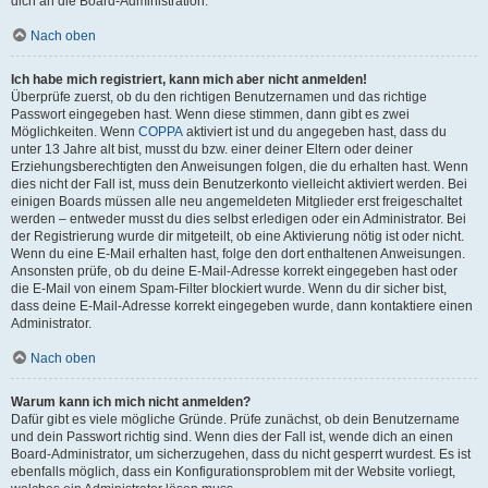
dich an die Board-Administration.
Nach oben
Ich habe mich registriert, kann mich aber nicht anmelden!
Überprüfe zuerst, ob du den richtigen Benutzernamen und das richtige
Passwort eingegeben hast. Wenn diese stimmen, dann gibt es zwei
Möglichkeiten. Wenn
COPPA
aktiviert ist und du angegeben hast, dass du
unter 13 Jahre alt bist, musst du bzw. einer deiner Eltern oder deiner
Erziehungsberechtigten den Anweisungen folgen, die du erhalten hast. Wenn
dies nicht der Fall ist, muss dein Benutzerkonto vielleicht aktiviert werden. Bei
einigen Boards müssen alle neu angemeldeten Mitglieder erst freigeschaltet
werden – entweder musst du dies selbst erledigen oder ein Administrator. Bei
der Registrierung wurde dir mitgeteilt, ob eine Aktivierung nötig ist oder nicht.
Wenn du eine E-Mail erhalten hast, folge den dort enthaltenen Anweisungen.
Ansonsten prüfe, ob du deine E-Mail-Adresse korrekt eingegeben hast oder
die E-Mail von einem Spam-Filter blockiert wurde. Wenn du dir sicher bist,
dass deine E-Mail-Adresse korrekt eingegeben wurde, dann kontaktiere einen
Administrator.
Nach oben
Warum kann ich mich nicht anmelden?
Dafür gibt es viele mögliche Gründe. Prüfe zunächst, ob dein Benutzername
und dein Passwort richtig sind. Wenn dies der Fall ist, wende dich an einen
Board-Administrator, um sicherzugehen, dass du nicht gesperrt wurdest. Es ist
ebenfalls möglich, dass ein Konfigurationsproblem mit der Website vorliegt,