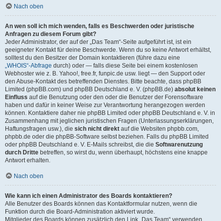
Nach oben
An wen soll ich mich wenden, falls es Beschwerden oder juristische
Anfragen zu diesem Forum gibt?
Jeder Administrator, der auf der „Das Team“-Seite aufgeführt ist, ist ein
geeigneter Kontakt für deine Beschwerde. Wenn du so keine Antwort erhältst,
solltest du den Besitzer der Domain kontaktieren (führe dazu eine
„WHOIS“-Abfrage
durch) oder — falls diese Seite bei einem kostenlosen
Webhoster wie z. B. Yahoo!, free.fr, funpic.de usw. liegt — den Support oder
den Abuse-Kontakt des betreffenden Dienstes. Bitte beachte, dass phpBB
Limited (phpBB.com) und phpBB Deutschland e. V. (phpBB.de)
absolut keinen
Einfluss
auf die Benutzung oder den oder die Benutzer der Forensoftware
haben und dafür in keiner Weise zur Verantwortung herangezogen werden
können. Kontaktiere daher nie phpBB Limited oder phpBB Deutschland e. V. in
Zusammenhang mit jeglichen juristischen Fragen (Unterlassungserklärungen,
Haftungsfragen usw.), die
sich nicht direkt
auf die Websiten phpbb.com,
phpbb.de oder die phpBB-Software selbst beziehen. Falls du phpBB Limited
oder phpBB Deutschland e. V. E-Mails schreibst, die die
Softwarenutzung
durch Dritte
betreffen, so wirst du, wenn überhaupt, höchstens eine knappe
Antwort erhalten.
Nach oben
Wie kann ich einen Administrator des Boards kontaktieren?
Alle Benutzer des Boards können das Kontaktformular nutzen, wenn die
Funktion durch die Board-Administration aktiviert wurde.
Mitglieder des Boards können zusätzlich den Link „Das Team“ verwenden.