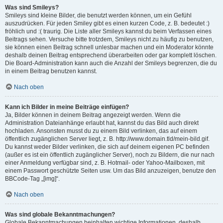
Was sind Smileys?
Smileys sind kleine Bilder, die benutzt werden können, um ein Gefühl
auszudrücken. Für jeden Smiley gibt es einen kurzen Code, z. B. bedeutet :)
fröhlich und :( traurig. Die Liste aller Smileys kannst du beim Verfassen eines
Beitrags sehen. Versuche bitte trotzdem, Smileys nicht zu häufig zu benutzen,
sie können einen Beitrag schnell unlesbar machen und ein Moderator könnte
deshalb deinen Beitrag entsprechend überarbeiten oder gar komplett löschen.
Die Board-Administration kann auch die Anzahl der Smileys begrenzen, die du
in einem Beitrag benutzen kannst.
Nach oben
Kann ich Bilder in meine Beiträge einfügen?
Ja, Bilder können in deinem Beitrag angezeigt werden. Wenn die
Administration Dateianhänge erlaubt hat, kannst du das Bild auch direkt
hochladen. Ansonsten musst du zu einem Bild verlinken, das auf einem
öffentlich zugänglichen Server liegt, z. B. http://www.domain.tld/mein-bild.gif.
Du kannst weder Bilder verlinken, die sich auf deinem eigenen PC befinden
(außer es ist ein öffentlich zugänglicher Server), noch zu Bildern, die nur nach
einer Anmeldung verfügbar sind, z. B. Hotmail- oder Yahoo-Mailboxen, mit
einem Passwort geschützte Seiten usw. Um das Bild anzuzeigen, benutze den
BBCode-Tag „[img]“.
Nach oben
Was sind globale Bekanntmachungen?
Globale Bekanntmachungen beinhalten wichtige Informationen, deshalb