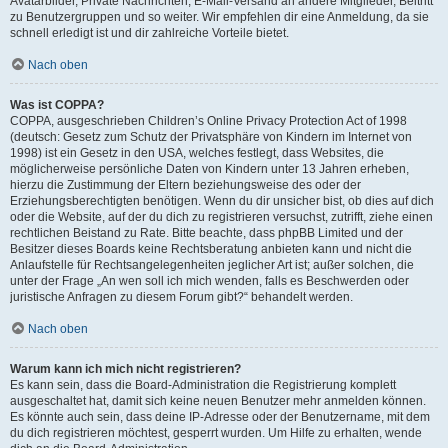
Avatarbilder, Private Nachrichten, E-Mail-Versand an andere Mitglieder, Beitritt
zu Benutzergruppen und so weiter. Wir empfehlen dir eine Anmeldung, da sie
schnell erledigt ist und dir zahlreiche Vorteile bietet.
Nach oben
Was ist COPPA?
COPPA, ausgeschrieben Children’s Online Privacy Protection Act of 1998
(deutsch: Gesetz zum Schutz der Privatsphäre von Kindern im Internet von
1998) ist ein Gesetz in den USA, welches festlegt, dass Websites, die
möglicherweise persönliche Daten von Kindern unter 13 Jahren erheben,
hierzu die Zustimmung der Eltern beziehungsweise des oder der
Erziehungsberechtigten benötigen. Wenn du dir unsicher bist, ob dies auf dich
oder die Website, auf der du dich zu registrieren versuchst, zutrifft, ziehe einen
rechtlichen Beistand zu Rate. Bitte beachte, dass phpBB Limited und der
Besitzer dieses Boards keine Rechtsberatung anbieten kann und nicht die
Anlaufstelle für Rechtsangelegenheiten jeglicher Art ist; außer solchen, die
unter der Frage „An wen soll ich mich wenden, falls es Beschwerden oder
juristische Anfragen zu diesem Forum gibt?“ behandelt werden.
Nach oben
Warum kann ich mich nicht registrieren?
Es kann sein, dass die Board-Administration die Registrierung komplett
ausgeschaltet hat, damit sich keine neuen Benutzer mehr anmelden können.
Es könnte auch sein, dass deine IP-Adresse oder der Benutzername, mit dem
du dich registrieren möchtest, gesperrt wurden. Um Hilfe zu erhalten, wende