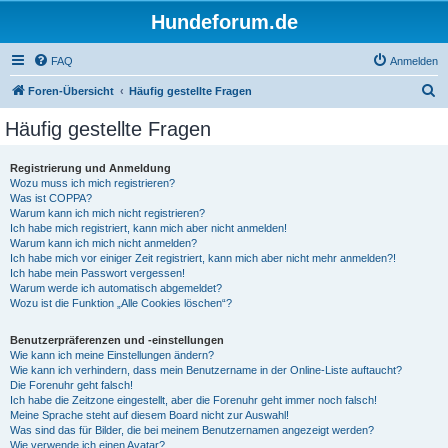
Hundeforum.de
FAQ
Anmelden
S
Foren-Übersicht
Häufig gestellte Fragen
u
Häufig gestellte Fragen
c
h
Registrierung und Anmeldung
Wozu muss ich mich registrieren?
e
Was ist COPPA?
Warum kann ich mich nicht registrieren?
Ich habe mich registriert, kann mich aber nicht anmelden!
Warum kann ich mich nicht anmelden?
Ich habe mich vor einiger Zeit registriert, kann mich aber nicht mehr anmelden?!
Ich habe mein Passwort vergessen!
Warum werde ich automatisch abgemeldet?
Wozu ist die Funktion „Alle Cookies löschen“?
Benutzerpräferenzen und -einstellungen
Wie kann ich meine Einstellungen ändern?
Wie kann ich verhindern, dass mein Benutzername in der Online-Liste auftaucht?
Die Forenuhr geht falsch!
Ich habe die Zeitzone eingestellt, aber die Forenuhr geht immer noch falsch!
Meine Sprache steht auf diesem Board nicht zur Auswahl!
Was sind das für Bilder, die bei meinem Benutzernamen angezeigt werden?
Wie verwende ich einen Avatar?