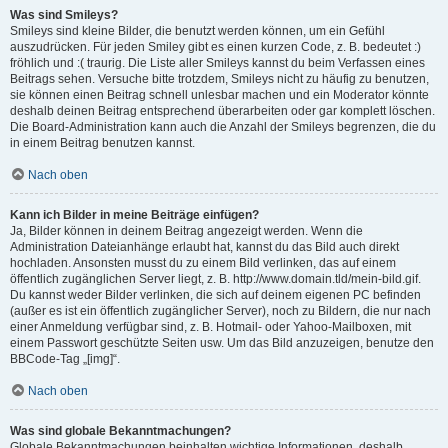
Was sind Smileys?
Smileys sind kleine Bilder, die benutzt werden können, um ein Gefühl
auszudrücken. Für jeden Smiley gibt es einen kurzen Code, z. B. bedeutet :)
fröhlich und :( traurig. Die Liste aller Smileys kannst du beim Verfassen eines
Beitrags sehen. Versuche bitte trotzdem, Smileys nicht zu häufig zu benutzen,
sie können einen Beitrag schnell unlesbar machen und ein Moderator könnte
deshalb deinen Beitrag entsprechend überarbeiten oder gar komplett löschen.
Die Board-Administration kann auch die Anzahl der Smileys begrenzen, die du
in einem Beitrag benutzen kannst.
Nach oben
Kann ich Bilder in meine Beiträge einfügen?
Ja, Bilder können in deinem Beitrag angezeigt werden. Wenn die
Administration Dateianhänge erlaubt hat, kannst du das Bild auch direkt
hochladen. Ansonsten musst du zu einem Bild verlinken, das auf einem
öffentlich zugänglichen Server liegt, z. B. http://www.domain.tld/mein-bild.gif.
Du kannst weder Bilder verlinken, die sich auf deinem eigenen PC befinden
(außer es ist ein öffentlich zugänglicher Server), noch zu Bildern, die nur nach
einer Anmeldung verfügbar sind, z. B. Hotmail- oder Yahoo-Mailboxen, mit
einem Passwort geschützte Seiten usw. Um das Bild anzuzeigen, benutze den
BBCode-Tag „[img]“.
Nach oben
Was sind globale Bekanntmachungen?
Globale Bekanntmachungen beinhalten wichtige Informationen, deshalb