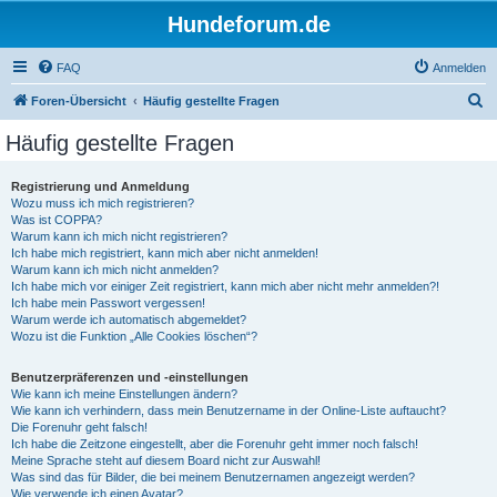
Hundeforum.de
FAQ
Anmelden
S
Foren-Übersicht
Häufig gestellte Fragen
u
Häufig gestellte Fragen
c
h
Registrierung und Anmeldung
Wozu muss ich mich registrieren?
e
Was ist COPPA?
Warum kann ich mich nicht registrieren?
Ich habe mich registriert, kann mich aber nicht anmelden!
Warum kann ich mich nicht anmelden?
Ich habe mich vor einiger Zeit registriert, kann mich aber nicht mehr anmelden?!
Ich habe mein Passwort vergessen!
Warum werde ich automatisch abgemeldet?
Wozu ist die Funktion „Alle Cookies löschen“?
Benutzerpräferenzen und -einstellungen
Wie kann ich meine Einstellungen ändern?
Wie kann ich verhindern, dass mein Benutzername in der Online-Liste auftaucht?
Die Forenuhr geht falsch!
Ich habe die Zeitzone eingestellt, aber die Forenuhr geht immer noch falsch!
Meine Sprache steht auf diesem Board nicht zur Auswahl!
Was sind das für Bilder, die bei meinem Benutzernamen angezeigt werden?
Wie verwende ich einen Avatar?