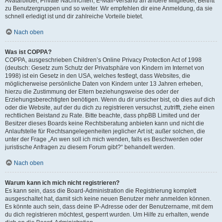
Avatarbilder, Private Nachrichten, E-Mail-Versand an andere Mitglieder, Beitritt
zu Benutzergruppen und so weiter. Wir empfehlen dir eine Anmeldung, da sie
schnell erledigt ist und dir zahlreiche Vorteile bietet.
Nach oben
Was ist COPPA?
COPPA, ausgeschrieben Children’s Online Privacy Protection Act of 1998
(deutsch: Gesetz zum Schutz der Privatsphäre von Kindern im Internet von
1998) ist ein Gesetz in den USA, welches festlegt, dass Websites, die
möglicherweise persönliche Daten von Kindern unter 13 Jahren erheben,
hierzu die Zustimmung der Eltern beziehungsweise des oder der
Erziehungsberechtigten benötigen. Wenn du dir unsicher bist, ob dies auf dich
oder die Website, auf der du dich zu registrieren versuchst, zutrifft, ziehe einen
rechtlichen Beistand zu Rate. Bitte beachte, dass phpBB Limited und der
Besitzer dieses Boards keine Rechtsberatung anbieten kann und nicht die
Anlaufstelle für Rechtsangelegenheiten jeglicher Art ist; außer solchen, die
unter der Frage „An wen soll ich mich wenden, falls es Beschwerden oder
juristische Anfragen zu diesem Forum gibt?“ behandelt werden.
Nach oben
Warum kann ich mich nicht registrieren?
Es kann sein, dass die Board-Administration die Registrierung komplett
ausgeschaltet hat, damit sich keine neuen Benutzer mehr anmelden können.
Es könnte auch sein, dass deine IP-Adresse oder der Benutzername, mit dem
du dich registrieren möchtest, gesperrt wurden. Um Hilfe zu erhalten, wende