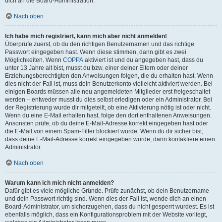
dich an die Board-Administration.
Nach oben
Ich habe mich registriert, kann mich aber nicht anmelden!
Überprüfe zuerst, ob du den richtigen Benutzernamen und das richtige
Passwort eingegeben hast. Wenn diese stimmen, dann gibt es zwei
Möglichkeiten. Wenn
COPPA
aktiviert ist und du angegeben hast, dass du
unter 13 Jahre alt bist, musst du bzw. einer deiner Eltern oder deiner
Erziehungsberechtigten den Anweisungen folgen, die du erhalten hast. Wenn
dies nicht der Fall ist, muss dein Benutzerkonto vielleicht aktiviert werden. Bei
einigen Boards müssen alle neu angemeldeten Mitglieder erst freigeschaltet
werden – entweder musst du dies selbst erledigen oder ein Administrator. Bei
der Registrierung wurde dir mitgeteilt, ob eine Aktivierung nötig ist oder nicht.
Wenn du eine E-Mail erhalten hast, folge den dort enthaltenen Anweisungen.
Ansonsten prüfe, ob du deine E-Mail-Adresse korrekt eingegeben hast oder
die E-Mail von einem Spam-Filter blockiert wurde. Wenn du dir sicher bist,
dass deine E-Mail-Adresse korrekt eingegeben wurde, dann kontaktiere einen
Administrator.
Nach oben
Warum kann ich mich nicht anmelden?
Dafür gibt es viele mögliche Gründe. Prüfe zunächst, ob dein Benutzername
und dein Passwort richtig sind. Wenn dies der Fall ist, wende dich an einen
Board-Administrator, um sicherzugehen, dass du nicht gesperrt wurdest. Es ist
ebenfalls möglich, dass ein Konfigurationsproblem mit der Website vorliegt,