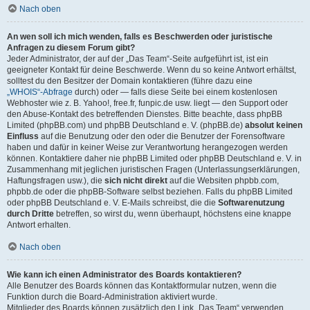
Nach oben
An wen soll ich mich wenden, falls es Beschwerden oder juristische
Anfragen zu diesem Forum gibt?
Jeder Administrator, der auf der „Das Team“-Seite aufgeführt ist, ist ein
geeigneter Kontakt für deine Beschwerde. Wenn du so keine Antwort erhältst,
solltest du den Besitzer der Domain kontaktieren (führe dazu eine
„WHOIS“-Abfrage
durch) oder — falls diese Seite bei einem kostenlosen
Webhoster wie z. B. Yahoo!, free.fr, funpic.de usw. liegt — den Support oder
den Abuse-Kontakt des betreffenden Dienstes. Bitte beachte, dass phpBB
Limited (phpBB.com) und phpBB Deutschland e. V. (phpBB.de)
absolut keinen
Einfluss
auf die Benutzung oder den oder die Benutzer der Forensoftware
haben und dafür in keiner Weise zur Verantwortung herangezogen werden
können. Kontaktiere daher nie phpBB Limited oder phpBB Deutschland e. V. in
Zusammenhang mit jeglichen juristischen Fragen (Unterlassungserklärungen,
Haftungsfragen usw.), die
sich nicht direkt
auf die Websiten phpbb.com,
phpbb.de oder die phpBB-Software selbst beziehen. Falls du phpBB Limited
oder phpBB Deutschland e. V. E-Mails schreibst, die die
Softwarenutzung
durch Dritte
betreffen, so wirst du, wenn überhaupt, höchstens eine knappe
Antwort erhalten.
Nach oben
Wie kann ich einen Administrator des Boards kontaktieren?
Alle Benutzer des Boards können das Kontaktformular nutzen, wenn die
Funktion durch die Board-Administration aktiviert wurde.
Mitglieder des Boards können zusätzlich den Link „Das Team“ verwenden.