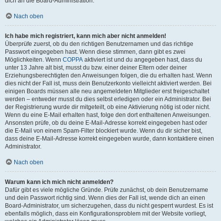
dich an die Board-Administration.
Nach oben
Ich habe mich registriert, kann mich aber nicht anmelden!
Überprüfe zuerst, ob du den richtigen Benutzernamen und das richtige
Passwort eingegeben hast. Wenn diese stimmen, dann gibt es zwei
Möglichkeiten. Wenn
COPPA
aktiviert ist und du angegeben hast, dass du
unter 13 Jahre alt bist, musst du bzw. einer deiner Eltern oder deiner
Erziehungsberechtigten den Anweisungen folgen, die du erhalten hast. Wenn
dies nicht der Fall ist, muss dein Benutzerkonto vielleicht aktiviert werden. Bei
einigen Boards müssen alle neu angemeldeten Mitglieder erst freigeschaltet
werden – entweder musst du dies selbst erledigen oder ein Administrator. Bei
der Registrierung wurde dir mitgeteilt, ob eine Aktivierung nötig ist oder nicht.
Wenn du eine E-Mail erhalten hast, folge den dort enthaltenen Anweisungen.
Ansonsten prüfe, ob du deine E-Mail-Adresse korrekt eingegeben hast oder
die E-Mail von einem Spam-Filter blockiert wurde. Wenn du dir sicher bist,
dass deine E-Mail-Adresse korrekt eingegeben wurde, dann kontaktiere einen
Administrator.
Nach oben
Warum kann ich mich nicht anmelden?
Dafür gibt es viele mögliche Gründe. Prüfe zunächst, ob dein Benutzername
und dein Passwort richtig sind. Wenn dies der Fall ist, wende dich an einen
Board-Administrator, um sicherzugehen, dass du nicht gesperrt wurdest. Es ist
ebenfalls möglich, dass ein Konfigurationsproblem mit der Website vorliegt,