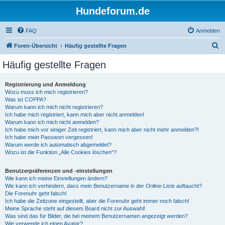
Hundeforum.de
FAQ
Anmelden
S
Foren-Übersicht
Häufig gestellte Fragen
u
Häufig gestellte Fragen
c
h
Registrierung und Anmeldung
Wozu muss ich mich registrieren?
e
Was ist COPPA?
Warum kann ich mich nicht registrieren?
Ich habe mich registriert, kann mich aber nicht anmelden!
Warum kann ich mich nicht anmelden?
Ich habe mich vor einiger Zeit registriert, kann mich aber nicht mehr anmelden?!
Ich habe mein Passwort vergessen!
Warum werde ich automatisch abgemeldet?
Wozu ist die Funktion „Alle Cookies löschen“?
Benutzerpräferenzen und -einstellungen
Wie kann ich meine Einstellungen ändern?
Wie kann ich verhindern, dass mein Benutzername in der Online-Liste auftaucht?
Die Forenuhr geht falsch!
Ich habe die Zeitzone eingestellt, aber die Forenuhr geht immer noch falsch!
Meine Sprache steht auf diesem Board nicht zur Auswahl!
Was sind das für Bilder, die bei meinem Benutzernamen angezeigt werden?
Wie verwende ich einen Avatar?