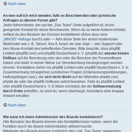
Nach oben
An wen soll ich mich wenden, falls es Beschwerden oder juristische
Anfragen zu diesem Forum gibt?
Jeder Administrator, der auf der „Das Team“-Seite aufgeführt ist, ist ein
geeigneter Kontakt für deine Beschwerde. Wenn du so keine Antwort erhältst,
solltest du den Besitzer der Domain kontaktieren (führe dazu eine
„WHOIS“-Abfrage
durch) oder — falls diese Seite bei einem kostenlosen
Webhoster wie z. B. Yahoo!, free.fr, funpic.de usw. liegt — den Support oder
den Abuse-Kontakt des betreffenden Dienstes. Bitte beachte, dass phpBB
Limited (phpBB.com) und phpBB Deutschland e. V. (phpBB.de)
absolut keinen
Einfluss
auf die Benutzung oder den oder die Benutzer der Forensoftware
haben und dafür in keiner Weise zur Verantwortung herangezogen werden
können. Kontaktiere daher nie phpBB Limited oder phpBB Deutschland e. V. in
Zusammenhang mit jeglichen juristischen Fragen (Unterlassungserklärungen,
Haftungsfragen usw.), die
sich nicht direkt
auf die Websiten phpbb.com,
phpbb.de oder die phpBB-Software selbst beziehen. Falls du phpBB Limited
oder phpBB Deutschland e. V. E-Mails schreibst, die die
Softwarenutzung
durch Dritte
betreffen, so wirst du, wenn überhaupt, höchstens eine knappe
Antwort erhalten.
Nach oben
Wie kann ich einen Administrator des Boards kontaktieren?
Alle Benutzer des Boards können das Kontaktformular nutzen, wenn die
Funktion durch die Board-Administration aktiviert wurde.
Mitglieder des Boards können zusätzlich den Link „Das Team“ verwenden.