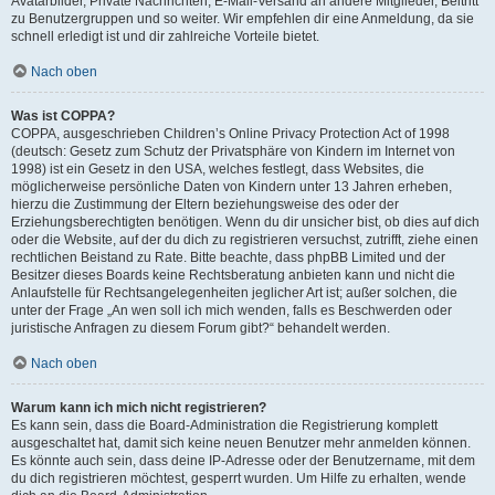
Avatarbilder, Private Nachrichten, E-Mail-Versand an andere Mitglieder, Beitritt
zu Benutzergruppen und so weiter. Wir empfehlen dir eine Anmeldung, da sie
schnell erledigt ist und dir zahlreiche Vorteile bietet.
Nach oben
Was ist COPPA?
COPPA, ausgeschrieben Children’s Online Privacy Protection Act of 1998
(deutsch: Gesetz zum Schutz der Privatsphäre von Kindern im Internet von
1998) ist ein Gesetz in den USA, welches festlegt, dass Websites, die
möglicherweise persönliche Daten von Kindern unter 13 Jahren erheben,
hierzu die Zustimmung der Eltern beziehungsweise des oder der
Erziehungsberechtigten benötigen. Wenn du dir unsicher bist, ob dies auf dich
oder die Website, auf der du dich zu registrieren versuchst, zutrifft, ziehe einen
rechtlichen Beistand zu Rate. Bitte beachte, dass phpBB Limited und der
Besitzer dieses Boards keine Rechtsberatung anbieten kann und nicht die
Anlaufstelle für Rechtsangelegenheiten jeglicher Art ist; außer solchen, die
unter der Frage „An wen soll ich mich wenden, falls es Beschwerden oder
juristische Anfragen zu diesem Forum gibt?“ behandelt werden.
Nach oben
Warum kann ich mich nicht registrieren?
Es kann sein, dass die Board-Administration die Registrierung komplett
ausgeschaltet hat, damit sich keine neuen Benutzer mehr anmelden können.
Es könnte auch sein, dass deine IP-Adresse oder der Benutzername, mit dem
du dich registrieren möchtest, gesperrt wurden. Um Hilfe zu erhalten, wende