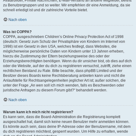
Avatarbilder, Private Nachrichten, E-Mail-Versand an andere Mitglieder, Beitritt
zu Benutzergruppen und so weiter. Wir empfehlen dir eine Anmeldung, da sie
schnell erledigt ist und dir zahlreiche Vorteile bietet.
Nach oben
Was ist COPPA?
COPPA, ausgeschrieben Children’s Online Privacy Protection Act of 1998
(deutsch: Gesetz zum Schutz der Privatsphäre von Kindern im Internet von
1998) ist ein Gesetz in den USA, welches festlegt, dass Websites, die
möglicherweise persönliche Daten von Kindern unter 13 Jahren erheben,
hierzu die Zustimmung der Eltern beziehungsweise des oder der
Erziehungsberechtigten benötigen. Wenn du dir unsicher bist, ob dies auf dich
oder die Website, auf der du dich zu registrieren versuchst, zutrifft, ziehe einen
rechtlichen Beistand zu Rate. Bitte beachte, dass phpBB Limited und der
Besitzer dieses Boards keine Rechtsberatung anbieten kann und nicht die
Anlaufstelle für Rechtsangelegenheiten jeglicher Art ist; außer solchen, die
unter der Frage „An wen soll ich mich wenden, falls es Beschwerden oder
juristische Anfragen zu diesem Forum gibt?“ behandelt werden.
Nach oben
Warum kann ich mich nicht registrieren?
Es kann sein, dass die Board-Administration die Registrierung komplett
ausgeschaltet hat, damit sich keine neuen Benutzer mehr anmelden können.
Es könnte auch sein, dass deine IP-Adresse oder der Benutzername, mit dem
du dich registrieren möchtest, gesperrt wurden. Um Hilfe zu erhalten, wende