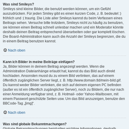
Was sind Smileys?
Smileys sind kleine Bilder, die benutzt werden können, um ein Gefühl
auszudrücken. Für jeden Smiley gibt es einen kurzen Code, z. B. bedeutet :)
fröhlich und :( traurig. Die Liste aller Smileys kannst du beim Verfassen eines
Beitrags sehen. Versuche bitte trotzdem, Smileys nicht zu häufig zu benutzen,
sie können einen Beitrag schnell unlesbar machen und ein Moderator könnte
deshalb deinen Beitrag entsprechend überarbeiten oder gar komplett löschen.
Die Board-Administration kann auch die Anzahl der Smileys begrenzen, die du
in einem Beitrag benutzen kannst.
Nach oben
Kann ich Bilder in meine Beiträge einfügen?
Ja, Bilder können in deinem Beitrag angezeigt werden. Wenn die
Administration Dateianhänge erlaubt hat, kannst du das Bild auch direkt
hochladen. Ansonsten musst du zu einem Bild verlinken, das auf einem
öffentlich zugänglichen Server liegt, z. B. http://www.domain.tld/mein-bild.gif.
Du kannst weder Bilder verlinken, die sich auf deinem eigenen PC befinden
(außer es ist ein öffentlich zugänglicher Server), noch zu Bildern, die nur nach
einer Anmeldung verfügbar sind, z. B. Hotmail- oder Yahoo-Mailboxen, mit
einem Passwort geschützte Seiten usw. Um das Bild anzuzeigen, benutze den
BBCode-Tag „[img]“.
Nach oben
Was sind globale Bekanntmachungen?
Globale Bekanntmachungen beinhalten wichtige Informationen, deshalb