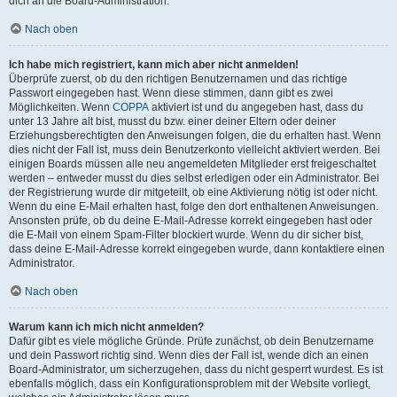
dich an die Board-Administration.
Nach oben
Ich habe mich registriert, kann mich aber nicht anmelden!
Überprüfe zuerst, ob du den richtigen Benutzernamen und das richtige
Passwort eingegeben hast. Wenn diese stimmen, dann gibt es zwei
Möglichkeiten. Wenn
COPPA
aktiviert ist und du angegeben hast, dass du
unter 13 Jahre alt bist, musst du bzw. einer deiner Eltern oder deiner
Erziehungsberechtigten den Anweisungen folgen, die du erhalten hast. Wenn
dies nicht der Fall ist, muss dein Benutzerkonto vielleicht aktiviert werden. Bei
einigen Boards müssen alle neu angemeldeten Mitglieder erst freigeschaltet
werden – entweder musst du dies selbst erledigen oder ein Administrator. Bei
der Registrierung wurde dir mitgeteilt, ob eine Aktivierung nötig ist oder nicht.
Wenn du eine E-Mail erhalten hast, folge den dort enthaltenen Anweisungen.
Ansonsten prüfe, ob du deine E-Mail-Adresse korrekt eingegeben hast oder
die E-Mail von einem Spam-Filter blockiert wurde. Wenn du dir sicher bist,
dass deine E-Mail-Adresse korrekt eingegeben wurde, dann kontaktiere einen
Administrator.
Nach oben
Warum kann ich mich nicht anmelden?
Dafür gibt es viele mögliche Gründe. Prüfe zunächst, ob dein Benutzername
und dein Passwort richtig sind. Wenn dies der Fall ist, wende dich an einen
Board-Administrator, um sicherzugehen, dass du nicht gesperrt wurdest. Es ist
ebenfalls möglich, dass ein Konfigurationsproblem mit der Website vorliegt,