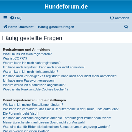
Hundeforum.de
FAQ
Anmelden
S
Foren-Übersicht
Häufig gestellte Fragen
u
Häufig gestellte Fragen
c
h
Registrierung und Anmeldung
Wozu muss ich mich registrieren?
e
Was ist COPPA?
Warum kann ich mich nicht registrieren?
Ich habe mich registriert, kann mich aber nicht anmelden!
Warum kann ich mich nicht anmelden?
Ich habe mich vor einiger Zeit registriert, kann mich aber nicht mehr anmelden?!
Ich habe mein Passwort vergessen!
Warum werde ich automatisch abgemeldet?
Wozu ist die Funktion „Alle Cookies löschen“?
Benutzerpräferenzen und -einstellungen
Wie kann ich meine Einstellungen ändern?
Wie kann ich verhindern, dass mein Benutzername in der Online-Liste auftaucht?
Die Forenuhr geht falsch!
Ich habe die Zeitzone eingestellt, aber die Forenuhr geht immer noch falsch!
Meine Sprache steht auf diesem Board nicht zur Auswahl!
Was sind das für Bilder, die bei meinem Benutzernamen angezeigt werden?
Wie verwende ich einen Avatar?