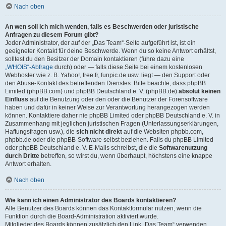
Nach oben
An wen soll ich mich wenden, falls es Beschwerden oder juristische
Anfragen zu diesem Forum gibt?
Jeder Administrator, der auf der „Das Team“-Seite aufgeführt ist, ist ein
geeigneter Kontakt für deine Beschwerde. Wenn du so keine Antwort erhältst,
solltest du den Besitzer der Domain kontaktieren (führe dazu eine
„WHOIS“-Abfrage
durch) oder — falls diese Seite bei einem kostenlosen
Webhoster wie z. B. Yahoo!, free.fr, funpic.de usw. liegt — den Support oder
den Abuse-Kontakt des betreffenden Dienstes. Bitte beachte, dass phpBB
Limited (phpBB.com) und phpBB Deutschland e. V. (phpBB.de)
absolut keinen
Einfluss
auf die Benutzung oder den oder die Benutzer der Forensoftware
haben und dafür in keiner Weise zur Verantwortung herangezogen werden
können. Kontaktiere daher nie phpBB Limited oder phpBB Deutschland e. V. in
Zusammenhang mit jeglichen juristischen Fragen (Unterlassungserklärungen,
Haftungsfragen usw.), die
sich nicht direkt
auf die Websiten phpbb.com,
phpbb.de oder die phpBB-Software selbst beziehen. Falls du phpBB Limited
oder phpBB Deutschland e. V. E-Mails schreibst, die die
Softwarenutzung
durch Dritte
betreffen, so wirst du, wenn überhaupt, höchstens eine knappe
Antwort erhalten.
Nach oben
Wie kann ich einen Administrator des Boards kontaktieren?
Alle Benutzer des Boards können das Kontaktformular nutzen, wenn die
Funktion durch die Board-Administration aktiviert wurde.
Mitglieder des Boards können zusätzlich den Link „Das Team“ verwenden.