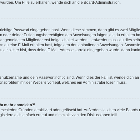
 wurden. Um Hilfe zu erhalten, wende dich an die Board-Administration.
 richtige Passwort eingegeben hast. Wenn diese stimmen, dann gibt es zwei Mögl
tern oder deiner Erziehungsberechtigten den Anweisungen folgen, die du erhalten ha
u angemeldeten Mitglieder erst freigeschaltet werden – entweder musst du dies selbs
. Wenn du eine E-Mail erhalten hast, folge den dort enthaltenen Anweisungen. Ansons
 dir sicher bist, dass deine E-Mail-Adresse korrekt eingegeben wurde, dann kontak
Benutzername und dein Passwort richtig sind. Wenn dies der Fall ist, wende dich a
ionsproblem mit der Website vorliegt, welches ein Administrator lösen muss.
icht mehr anmelden?!
erschieden Gründen deaktiviert oder gelöscht hat. Außerdem löschen viele Boards r
triere dich einfach erneut und nimm aktiv an den Diskussionen teil!