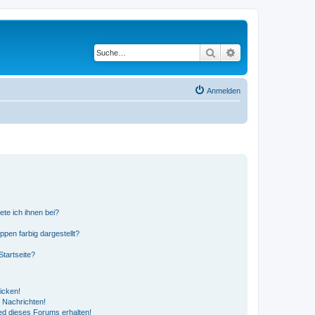
Suche
Erweiterte Suche
Anmelden
ete ich ihnen bei?
en farbig dargestellt?
tartseite?
icken!
 Nachrichten!
ed dieses Forums erhalten!