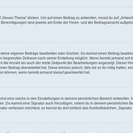
„Neues Thema“ klicken. Um auf einen Beitrag zu antworten, musst du auf „Antworte
e Berechtigungen sind jeweils am Ende der Foren- und der Beitragsansicht aufgeliste
r deine eigenen Beiträge bearbeiten oder löschen. Du kannst einen Beitrag bearbe
inen begrenzten Zeitraum nach seiner Erstellung möglich. Wenn bereits jemand auf de
 die Anzahl als auch der letzte Zeitpunkt der Bearbeitungen angezeigt. Dieser Hi
en Beitrag überarbeitet hat. Diese können jedoch, falls sie es für nötig halten, ei
hen können, wenn bereits jemand darauf geantwortet hat.
st eine solche in den Einstellungen in deinem persönlichen Bereich entwerfen. Na
eren. Du kannst eine Signatur auch hinzufügen, indem du in deinem persönlichen 
atur verfassen möchtest, so kannst du dort einfach das Kontrollkästchen „Signatu