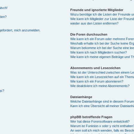
alsch!
Freunde und ignorierte Mitglieder
Wozu benötige ich die Listen der Freunde un
rden?
Wie kann ich Mitglieder zur Liste der Freund
wieder aus den Listen entfernen?
fgefordert, mich anzumelden.
Die Foren durchsuchen
Wie kann ich ein Forum oder mehrere For
Weshalb erhalte ich bei der Suche keine Er
Warum bekomme ich bei der Suche eine lee
Wie kann ich nach Mitgliedern suchen?
Wie kann ich meine eigenen Beiträge und T
Abonnements und Lesezeichen
Was ist der Unterschied zwischen einem L
Wie kann ich ein Lesezeichen auf ein Them
Wie kann ich ein Forum abonnieren?
Wie deaktiviere ich meine Abonnements?
gs?
Dateianhänge
Welche Dateianhänge sind in diesem Forum
Kann ich eine Übersicht all meiner Dateian
phpBB betreffende Fragen
Wer hat diese Forensoftware entwickelt?
Warum ist Funktion x oder y nicht enthalten
An wen soll ich mich wenden, falls es Besc