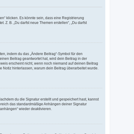
n“ klicken. Es könnte sein, dass eine Registrierung
t. Z. B. „Du darfst neue Themen erstellen“, „Du darfst
iten, indem du das „Ändere Beitrag“-Symbol für den
inen Beitrag geantwortet hat, wird dein Beitrag in der
nweis erscheint nicht, wenn noch niemand auf deinen Beitrag
ne Notiz hinterlassen, warum dein Beitrag überarbeitet wurde.
chdem du die Signatur erstellt und gespeichert hast, kannst
Bereich das standardmäßige Anhängen deiner Signatur
r anhängen“ wieder deaktivieren.