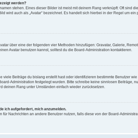
gezeigt werden?
amen stehen. Eines dieser Bilder ist meist mit deinem Rang verknüpft: Oft sind di
ld wird auch als „Avatar“ bezeichnet. Es handelt sich hierbei in der Regel um ein
 Avatar über eine der folgenden vier Methoden hinzufügen: Gravatar, Galerie, Rem
en Avatar benutzen kannst, solltest du die Board-Administration kontaktieren.
viele Beiträge du bislang erstellt hast oder identifizieren bestimmte Benutzer w
 Board-Administration festgelegt wurden. Bitte schreibe keine sinnlosen Beiträge
wird deinen Rang unter Umständen einfach wieder zurücksetzen.
rde ich aufgefordert, mich anzumelden.
ion für Nachrichten an andere Benutzer nutzen, falls diese von der Board-Administ