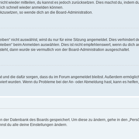
 nicht wieder mitteilen, du kannst es jedoch zurücksetzen. Dies machst du, indem 
 dich schnell wieder anmelden können.
ückzusetzen, so wende dich an die Board-Administration.
en“ nicht auswählst, wirst du nur für eine Sitzung angemeldet. Dies verhindert 
leiben“ beim Anmelden auswählen. Dies ist nicht empfehlenswert, wenn du dich an
 steht, dann wurde sie vermutlich von der Board-Administration ausgeschaltet.
 hat und die dafür sorgen, dass du im Forum angemeldet bleibst. Außerdem ermögli
tiviert wurden. Wenn du Probleme bei der An- oder Abmeldung hast, kann es helfen
n in der Datenbank des Boards gespeichert. Um diese zu ändern, gehe in den „Persö
nst du alle deine Einstellungen ändern.