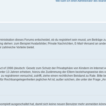
Wie kann ich einen Administrator des Board
istration dieses Forums entscheidet, ob du registriert sein musst, um Beiträge zu s
ung stehen: zum Beispiel Avatarbilder, Private Nachrichten, E-Mail-Versand an ander
 zahlreiche Vorteile bietet.
t of 1998 (deutsch: Gesetz zum Schutz der Privatsphäre von Kindern im Internet vo
unter 13 Jahren erheben, hierzu die Zustimmung der Eltern beziehungsweise des o
h zu registrieren versuchst, zutrifft, ziehe einen rechtlichen Beistand zu Rate. Bit
für Rechtsangelegenheiten jeglicher Art ist; außer solchen, die unter der Frage „
.
g komplett ausgeschaltet hat, damit sich keine neuen Benutzer mehr anmelden könn