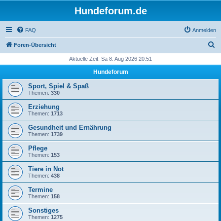
Hundeforum.de
FAQ
Anmelden
S
Foren-Übersicht
u
Aktuelle Zeit: Sa 8. Aug 2026 20:51
c
Hundeforum
h
Sport, Spiel & Spaß
e
Themen:
330
Erziehung
Themen:
1713
Gesundheit und Ernährung
Themen:
1739
Pflege
Themen:
153
Tiere in Not
Themen:
438
Termine
Themen:
158
Sonstiges
Themen:
1275