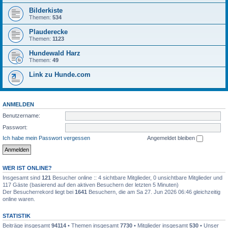
Bilderkiste
Themen:
534
Plauderecke
Themen:
1123
Hundewald Harz
Themen:
49
Link zu Hunde.com
ANMELDEN
Benutzername:
Passwort:
Ich habe mein Passwort vergessen
Angemeldet bleiben
WER IST ONLINE?
Insgesamt sind
121
Besucher online :: 4 sichtbare Mitglieder, 0 unsichtbare Mitglieder und
117 Gäste (basierend auf den aktiven Besuchern der letzten 5 Minuten)
Der Besucherrekord liegt bei
1641
Besuchern, die am Sa 27. Jun 2026 06:46 gleichzeitig
online waren.
STATISTIK
Beiträge insgesamt
94114
• Themen insgesamt
7730
• Mitglieder insgesamt
530
• Unser