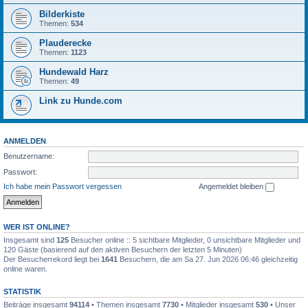
Bilderkiste
Themen:
534
Plauderecke
Themen:
1123
Hundewald Harz
Themen:
49
Link zu Hunde.com
ANMELDEN
Benutzername:
Passwort:
Ich habe mein Passwort vergessen
Angemeldet bleiben
WER IST ONLINE?
Insgesamt sind
125
Besucher online :: 5 sichtbare Mitglieder, 0 unsichtbare Mitglieder und
120 Gäste (basierend auf den aktiven Besuchern der letzten 5 Minuten)
Der Besucherrekord liegt bei
1641
Besuchern, die am Sa 27. Jun 2026 06:46 gleichzeitig
online waren.
STATISTIK
Beiträge insgesamt
94114
• Themen insgesamt
7730
• Mitglieder insgesamt
530
• Unser