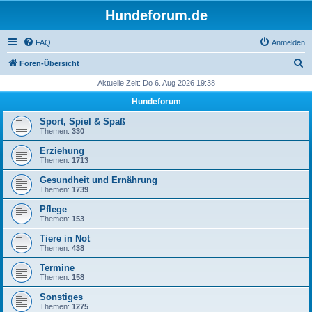
Hundeforum.de
FAQ
Anmelden
S
Foren-Übersicht
u
Aktuelle Zeit: Do 6. Aug 2026 19:38
c
Hundeforum
h
Sport, Spiel & Spaß
e
Themen:
330
Erziehung
Themen:
1713
Gesundheit und Ernährung
Themen:
1739
Pflege
Themen:
153
Tiere in Not
Themen:
438
Termine
Themen:
158
Sonstiges
Themen:
1275